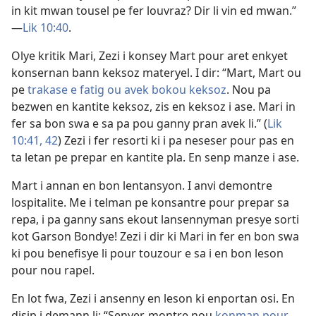
in kit mwan tousel pe fer louvraz? Dir li vin ed mwan.”​
—
Lik 10:40
.
Olye kritik Mari, Zezi i konsey Mart pour aret enkyet
konsernan bann keksoz materyel. I dir: “Mart, Mart ou
pe
trakase e fatig ou avek bokou keksoz
. Nou pa
bezwen en kantite keksoz, zis en keksoz i ase. Mari in
fer sa bon swa e sa pa pou ganny pran avek li.” (
Lik
10:41, 42
) Zezi i fer resorti ki i pa neseser pour pas en
ta letan pe prepar en kantite pla. En senp manze i ase.
Mart i annan en bon lentansyon. I anvi demontre
lospitalite. Me i telman pe konsantre pour prepar sa
repa, i pa ganny sans ekout lansennyman presye sorti
kot Garson Bondye! Zezi i dir ki Mari in fer en bon swa
ki pou benefisye li pour touzour e sa i en bon leson
pour nou rapel.
En lot fwa, Zezi i ansenny en leson ki enportan osi. En
disip i demann li: “Senyer, montre nou
konman pour