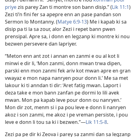
priye
zis parey Zan ti montre son bann disip.” (
Lik 11:1
)
Zezi ti’n fini fer sa apepre enn an pase pandan son
Sermon lo Montanny. (
Matye 6:9-13
) Me i kapab ki sa
disip pa ti la sa zour, alor Zezi i repet bann pwen
prensipal. Apre sa, i donn en legzanp ki montre ki nou
bezwen persevere dan lapriyer.
“Meton enn ant zot i annan en zanmi e ou al kot li
minwi e dir li, ‘Mon zanmi, donn mwan trwa dipen,
parski enn mon zanmi fek ariv kot mwan apre en gran
vwayaz e mon napa nanryen pour donn li.’ Me sa met
lakour ki ti anndan ti dir: ‘Aret fatig mwan. Laport i
deza take e mon bann zanfan pe dormi lo lili avek
mwan. Mon pa kapab leve pour donn ou nanryen.’
Mon dir zot, menm si i pa pou leve e donn li nanryen
akoz i son zanmi, me akoz i pe vreman persiste, i pou
leve e donn li tou sa ki i bezwen.”​—
Lik 11:5-8
.
Zezi pa pe dir ki Zeova i parey sa zanmi dan sa legzanp