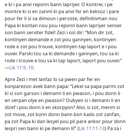
e ki i pa anvi reponn bann lapriyer. O kontrer, i pe
montre ki si en zanmi ki pa anvi fer en keksoz i pare
pour fer li si sa dimoun i persiste, definitivman nou
Papa ki kontan nou pou reponn bann lapriyer senser
son bann serviter fidel! Zezi i osi dir: “Mon dir zot,
kontinyen demande e zot pou gannyen, kontinyen
rode e zot pou trouve, kontinyen tap laport e i pou
ouver. Parski tou sa ki demande i gannyen, tou sa ki
rode i trouve e tou sa ki tap laport, laport pou ouver.”​
—
Lik 11:9, 10
.
Apre Zezi i met lanfaz lo sa pwen par fer en
konparezon avek bann papa: “Lekel sa papa parmi zot
ki si son garson i demann li en pwason, i pou donn li
en serpan olye en pwason? Oubyen si i demann li en
dizef i pou donn li en skorpyon? Alor, si zot, menm si
zot move, zot konn donn bann bon kado zot zanfan,
pa zot Papa ki dan lesyel pou pli pare ankor pour donn
lespri sen bann ki pe demann li!” (
Lik 11:11-13
) Pa sa i