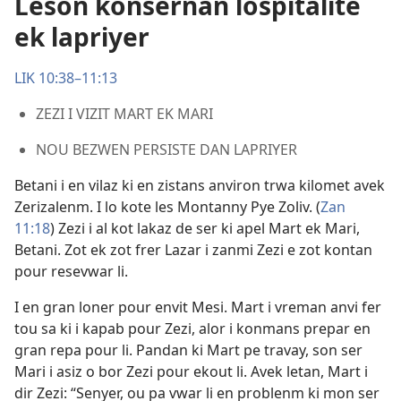
Leson konsernan lospitalite
ek lapriyer
LIK 10:38–11:13
ZEZI I VIZIT MART EK MARI
NOU BEZWEN PERSISTE DAN LAPRIYER
Betani i en vilaz ki en zistans anviron trwa kilomet avek
Zerizalenm. I lo kote les Montanny Pye Zoliv. (
Zan
11:18
) Zezi i al kot lakaz de ser ki apel Mart ek Mari,
Betani. Zot ek zot frer Lazar i zanmi Zezi e zot kontan
pour resevwar li.
I en gran loner pour envit Mesi. Mart i vreman anvi fer
tou sa ki i kapab pour Zezi, alor i konmans prepar en
gran repa pour li. Pandan ki Mart pe travay, son ser
Mari i asiz o bor Zezi pour ekout li. Avek letan, Mart i
dir Zezi: “Senyer, ou pa vwar li en problenm ki mon ser