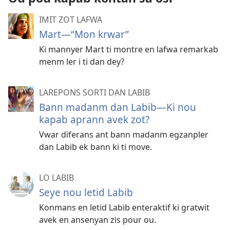
IMIT ZOT LAFWA
Mart—“Mon krwar”
Ki mannyer Mart ti montre en lafwa remarkab
menm ler i ti dan dey?
LAREPONS SORTI DAN LABIB
Bann madanm dan Labib​—Ki nou
kapab aprann avek zot?
Vwar diferans ant bann madanm egzanpler
dan Labib ek bann ki ti move.
LO LABIB
Seye nou letid Labib
Konmans en letid Labib enteraktif ki gratwit
avek en ansenyan zis pour ou.