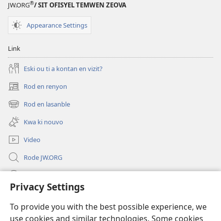
®
JW.ORG
/ SIT OFISYEL TEMWEN ZEOVA
ek
lavi
Appearance Settings
Link
Eski ou ti a kontan en vizit?
Rod en renyon
(opens
new
Rod en lasanble
(opens
window)
new
Kwa ki nouvo
window)
Video
Rode JW.ORG
Led
Privacy Settings
Donations
(opens
To provide you with the best possible experience, we
new
use cookies and similar technologies. Some cookies