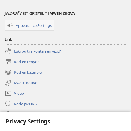
semen,
laverite
®
JW.ORG
/ SIT OFISYEL TEMWEN ZEOVA
ek
lavi
Appearance Settings
Link
Eski ou ti a kontan en vizit?
Rod en renyon
(opens
new
Rod en lasanble
(opens
window)
new
Kwa ki nouvo
window)
Video
Rode JW.ORG
Led
Privacy Settings
Donations