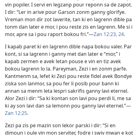
vin popiler. I servi en legzanp pour reponn sa de zapot.
I dir: “Ler in arive pour Garson zonm ganny glorifye.
Vreman mon dir zot laverite, tan ki en lagrenn dible pa
tonm dan later e mor, i pou reste zis en lagrenn. Me si i
mor, apre sa i pou raport bokou fri.”​—
Zan 12:23, 24
.
I kapab paret ki en lagrenn dible napa bokou valer. Par
kont, si sa lagrenn i ganny met dan later e “mor,” i
kapab zermen e avek letan pouse e vin en tiz avek
bokou lagrenn lo la. Pareyman, Zezi i en zonm parfe.
Kantmenm sa, lefet ki Zezi pou reste fidel avek Bondye
ziska son lanmor, sa pou fer li posib pour bann ki
annan sa menm leta lespri sakrifis ganny lavi eternel.
Alor Zezi i dir: “Sa ki kontan son lavi pou perdi li, me sa
ki ay son lavi dan sa lemonn pou ganny lavi eternel.”​—
Zan 12:25
.
Zezi pa zis pe mazin son lekor parski i dir: “Si en
dimoun i oule vin mon serviter, fodre i swiv mwan e kot