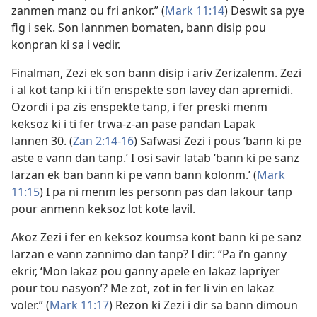
zanmen manz ou fri ankor.” (
Mark 11:14
) Deswit sa pye
fig i sek. Son lannmen bomaten, bann disip pou
konpran ki sa i vedir.
Finalman, Zezi ek son bann disip i ariv Zerizalenm. Zezi
i al kot tanp ki i ti’n enspekte son lavey dan apremidi.
Ozordi i pa zis enspekte tanp, i fer preski menm
keksoz ki i ti fer trwa-z-an pase pandan Lapak
lannen 30. (
Zan 2:14-16
) Safwasi Zezi i pous ‘bann ki pe
aste e vann dan tanp.’ I osi savir latab ‘bann ki pe sanz
larzan ek ban bann ki pe vann bann kolonm.’ (
Mark
11:15
) I pa ni menm les personn pas dan lakour tanp
pour anmenn keksoz lot kote lavil.
Akoz Zezi i fer en keksoz koumsa kont bann ki pe sanz
larzan e vann zannimo dan tanp? I dir: “Pa i’n ganny
ekrir, ‘Mon lakaz pou ganny apele en lakaz lapriyer
pour tou nasyon’? Me zot, zot in fer li vin en lakaz
voler.” (
Mark 11:17
) Rezon ki Zezi i dir sa bann dimoun