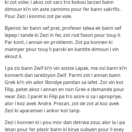
ki zot voler, i akoz zot sarz tro bokou larzan bann
dimoun ki’n vin aste zannimo pour fer bann sakrifis.
Pour Zezi i konmsi zot pe vole.
Byensir, ler bann sef pret, profeser lalwa ek bann sef
lepep i tande ki Zezi in fer, zot rod fason pour touy li.
Par kont, i annan en problenm. Zot pa konnen ki
mannyer pour touy li parski en kantite dimoun i vin
ekout li.
I pa zis bann Zwif ki’n vin asiste Lapak, me osi bann ki’n
konverti dan larelizyon Zwif. Parmi zot i annan bann
Grek ki’n vin ador Bondye pandan sa lafet. Zot vin kot
Filip, petet akoz i annan en non Grek e demande pour
vwar Zezi. I paret ki Filip pa tro asire si sa i apropriye,
alor i koz avek Andre. Prezan, zot de zot al koz avek
Zezi ki aparaman i ankor kot tanp.
Zezi i konnen ki i pou mor dan detrwa zour, alor la i pa
letan pour fer plezir bann ki kirye oubyen pour li esey