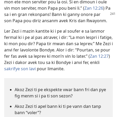
mon ete mon serviter pou la osi. Si en dimoun i oule
vin mon serviter, mon Papa pou beni li.” (
Zan 12:26
) Pa
sa i en gran
rekonpans! Bann ki ganny onore par
son Papa pou diriz ansanm avek Kris dan Rwayonm.
Ler Zezi i mazin kantite ki i pe al soufer e sa lanmor
fermal ki i pe al pas atraver, i dir: “La mon lespri i fatige,
ki mon pou dir? Papa tir mwan dan sa leprev.” Me Zezi i
anvi fer lavolonte Bondye. Alor i dir: “Pourtan, se pour
fer fas avek sa leprev ki mon’n vin lo later.” (
Zan 12:27
)
Zezi i dakor avek tou sa ki Bondye i anvi fer, enkli
sakrifye son lavi
pour limanite.
Akoz Zezi ti pe ekspekte vwar bann fri dan pye
fig menm si i pa ti son sezon?
Akoz Zezi ti apel bann ki ti pe vann dan tanp
bann “voler”?