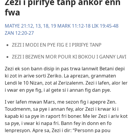
Zezi i pirifye tanp ankor enn
fwa
MATYE 21:12, 13,
18, 19
MARK 11:12-18
LIK 19:45-48
ZAN 12:20-27
ZEZI I MODI EN PYE FIG E I PIRIFYE TANP
ZEZI I BEZWEN MOR POUR KI BOKOU I GANNY LAVI
Zezi ek son bann disip in pas trwa lannwit Betani depi
ki zot in arive sorti Zeriko. La aprezan, granmaten
Lendi le 10 Nizan, zot al Zerizalenm. Zezi i lafen, alor ler
i vwar en pye fig, i al gete si i annan fig dan pye.
I ver lafen mwan Mars, me sezon fig i apepre Zen.
Toudmenm, sa pye i annan fey, alor Zezi i krwar ki i
kapab ki sa pye in raport fri boner. Me ler Zezi i ariv kot
sa pye, i vwar ki napa fri. Bann fey in donn en fo
lenpresyon. Apre sa, Zezi i dir: “Personn pa pou