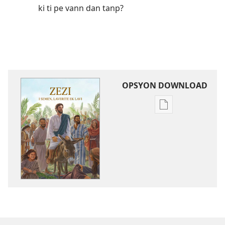
ki ti pe vann dan tanp?
OPSYON DOWNLOAD
Opsyon
pour
download
bann
piblikasyon
dan
forma
elektronik
Zezi
i