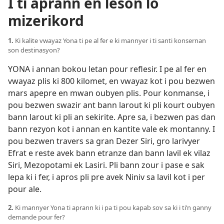
I ti aprann en leson lo
mizerikord
1.
Ki kalite vwayaz Yona ti pe al fer e ki mannyer i ti santi konsernan
son destinasyon?
YONA i annan bokou letan pour reflesir. I pe al fer en
vwayaz plis ki 800 kilomet, en vwayaz kot i pou bezwen
mars apepre en mwan oubyen plis. Pour konmanse, i
pou bezwen swazir ant bann larout ki pli kourt oubyen
bann larout ki pli an sekirite. Apre sa, i bezwen pas dan
bann rezyon kot i annan en kantite vale ek montanny. I
pou bezwen travers sa gran Dezer Siri, gro larivyer
Efrat e reste avek bann etranze dan bann lavil ek vilaz
Siri, Mezopotami ek Lasiri. Pli bann zour i pase e sak
lepa ki i fer, i apros pli pre avek Niniv sa lavil kot i per
pour ale.
2.
Ki mannyer Yona ti aprann ki i pa ti pou kapab sov sa ki i ti’n ganny
demande pour fer?