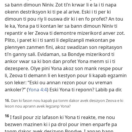
sa bann dimoun Niniv. Zot ti’n krwar li e la i ti napa
okenn destriksyon ki ti pe al arive. Eski i ti per ki
dimoun ti pou riy li ouswa dir ki i en fo profet? An tou
le ka, Yona pa ti kontan ler sa bann dimoun Niniv ti
repantir e ler Zeova ti demontre mizerikord anver zot.
Plito, i paret ki i ti santi li deplizanpli mekontan pe
plennyen zanmen fini, akoz swadizan son repitasyon
ti’n ganny sali. Evidaman, sa Bondye mizerikord ti
ankor vwar sa ki bon dan profet Yona menm si i ti
dezespere. Olye pini Yona akoz son mank respe pour
li, Zeova ti demann li en kestyon pour li kapab egzamin
son leker: “Eski ou annan rezon pour ou vreman
ankoler?” (
Yona 4:4
) Eski Yona ti reponn? Labib pa dir.
16.
Dan ki fason nou kapab pa tonm dakor avek desizyon Zeova e ki
leson nou aprann avek legzanp Yona?
16
I fasil pour ziz lafason ki Yona ti reakte, me nou
bezwen mazinen ki i pa drol pour imen enparfe pa
tonm dakor avek desizyon Bondye. I annan bann