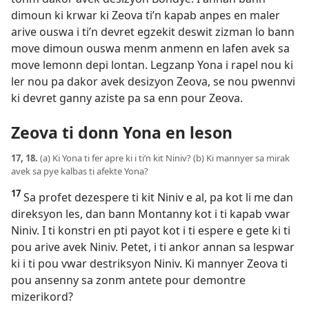
dimoun ki krwar ki Zeova ti’n kapab anpes en maler
arive ouswa i ti’n devret egzekit deswit zizman lo bann
move dimoun ouswa menm anmenn en lafen avek sa
move lemonn depi lontan. Legzanp Yona i rapel nou ki
ler nou pa dakor avek desizyon Zeova, se nou pwennvi
ki devret ganny aziste pa sa enn pour Zeova.
Zeova ti donn Yona en leson
17, 18.
(a) Ki Yona ti fer apre ki i ti’n kit Niniv? (b) Ki mannyer sa mirak
avek sa pye kalbas ti afekte Yona?
17
Sa profet dezespere ti kit Niniv e al, pa kot li me dan
direksyon les, dan bann Montanny kot i ti kapab vwar
Niniv. I ti konstri en pti payot kot i ti espere e gete ki ti
pou arive avek Niniv. Petet, i ti ankor annan sa lespwar
ki i ti pou vwar destriksyon Niniv. Ki mannyer Zeova ti
pou ansenny sa zonm antete pour demontre
mizerikord?