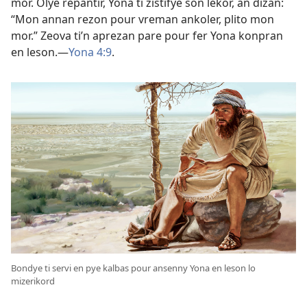
mor. Olye repantir, Yona ti zistifye son lekor, an dizan:
“Mon annan rezon pour vreman ankoler, plito mon
mor.” Zeova ti’n aprezan pare pour fer Yona konpran
en leson.​—
Yona 4:9
.
Bondye ti servi en pye kalbas pour ansenny Yona en leson lo
mizerikord