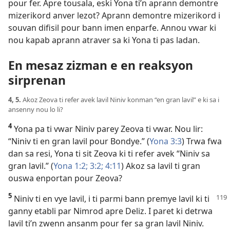
pour fer. Apre tousala, eski Yona ti’n aprann demontre
mizerikord anver lezot? Aprann demontre mizerikord i
souvan difisil pour bann imen enparfe. Annou vwar ki
nou kapab aprann atraver sa ki Yona ti pas ladan.
En mesaz zizman e en reaksyon
sirprenan
4, 5.
Akoz Zeova ti refer avek lavil Niniv konman “en gran lavil” e ki sa i
ansenny nou lo li?
4
Yona pa ti vwar Niniv parey Zeova ti vwar. Nou lir:
“Niniv ti en gran lavil pour Bondye.” (
Yona 3:3
) Trwa fwa
dan sa resi, Yona ti sit Zeova ki ti refer avek “Niniv sa
gran lavil.” (
Yona 1:2;
3:2;
4:11
) Akoz sa lavil ti gran
ouswa enportan pour Zeova?
5
Niniv ti en vye lavil, i ti parmi bann premye lavil ki ti
ganny etabli par Nimrod apre Deliz. I paret ki detrwa
lavil ti’n zwenn ansanm pour fer sa gran lavil Niniv.