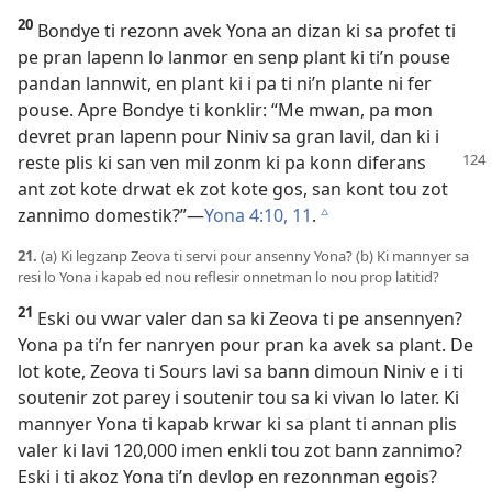
20
Bondye ti rezonn avek Yona an dizan ki sa profet ti
pe pran lapenn lo lanmor en senp plant ki ti’n pouse
pandan lannwit, en plant ki i pa ti ni’n plante ni fer
pouse. Apre Bondye ti konklir: “Me mwan, pa mon
devret pran lapenn pour Niniv sa gran lavil, dan ki i
reste plis ki san ven mil zonm ki pa konn
diferans
ant zot kote drwat ek zot kote gos, san kont tou zot
zannimo domestik?”​—
Yona 4:10, 11
.
c
21.
(a) Ki legzanp Zeova ti servi pour ansenny Yona? (b) Ki mannyer sa
resi lo Yona i kapab ed nou reflesir onnetman lo nou prop latitid?
21
Eski ou vwar valer dan sa ki Zeova ti pe ansennyen?
Yona pa ti’n fer nanryen pour pran ka avek sa plant. De
lot kote, Zeova ti Sours lavi sa bann dimoun Niniv e i ti
soutenir zot parey i soutenir tou sa ki vivan lo later. Ki
mannyer Yona ti kapab krwar ki sa plant ti annan plis
valer ki lavi 120,000 imen enkli tou zot bann zannimo?
Eski i ti akoz Yona ti’n devlop en rezonnman egois?