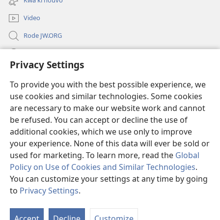
Kwa ki nouvo
window)
Video
Rode JW.ORG
Led
Privacy Settings
Donations
(opens
To provide you with the best possible experience, we
new
use cookies and similar technologies. Some cookies
window)
Watchtower BIBLIOTEK LO ENTERNET
are necessary to make our website work and cannot
(opens
be refused. You can accept or decline the use of
new
®
JW Hub
window)
additional cookies, which we use only to improve
(opens
new
your experience. None of this data will ever be sold or
window)
used for marketing. To learn more, read the
Global
Policy on Use of Cookies and Similar Technologies
.
You can customize your settings at any time by going
Copyright
© 2026 Watch Tower Bible and Tract Society of Pennsylvania.
REGILASYON LIZAZ
|
LENFORMASYON PERSONNEL
|
PRIVACY
to
Privacy Settings
.
S
SETTINGS
Ta
Accept
Decline
Customize