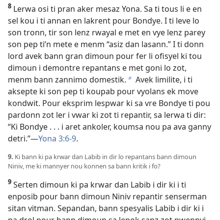
8
Lerwa osi ti pran aker mesaz Yona. Sa ti tous li e en
sel kou i ti annan en lakrent pour Bondye. I ti leve lo
son tronn, tir son lenz rwayal e met en vye lenz parey
son pep ti’n mete e menm “asiz dan lasann.” I ti donn
lord avek bann gran dimoun pour fer li ofisyel ki tou
dimoun i demontre repantans e met goni lo zot,
menm bann zannimo domestik.
Avek limilite, i ti
b
aksepte ki son pep ti koupab pour vyolans ek move
kondwit. Pour eksprim lespwar ki sa vre Bondye ti pou
pardonn zot ler i vwar ki zot ti repantir, sa lerwa ti dir:
“Ki Bondye . . . i aret ankoler, koumsa nou pa ava ganny
detri.”​—
Yona 3:6-9
.
9.
Ki bann ki pa krwar dan Labib in dir lo repantans bann dimoun
Niniv, me ki mannyer nou konnen sa bann kritik i fo?
9
Serten dimoun ki pa krwar dan Labib i dir ki i ti
enposib pour bann dimoun Niniv repantir senserman
sitan vitman. Sepandan, bann spesyalis Labib i dir ki i
pa drol pour bann dimoun sa lepok sanz zot pwennvi