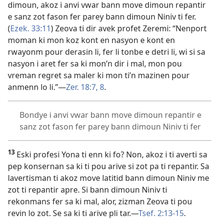
dimoun, akoz i anvi vwar bann move dimoun repantir
e sanz zot fason fer parey bann dimoun Niniv ti fer.
(
Ezek. 33:11
) Zeova ti dir avek profet Zeremi: “Nenport
moman ki mon koz kont en nasyon e kont en
rwayonm pour derasin li, fer li tonbe e detri li, wi si sa
nasyon i aret fer sa ki mon’n dir i mal, mon pou
vreman regret sa maler ki mon ti’n mazinen pour
anmenn lo li.”​—
Zer. 18:7, 8
.
Bondye i anvi vwar bann move dimoun repantir e
sanz zot fason fer parey bann dimoun Niniv ti fer
13
Eski profesi Yona ti enn ki fo? Non, akoz i ti averti sa
pep konsernan sa ki ti pou arive si zot pa ti repantir. Sa
lavertisman ti akoz move latitid bann dimoun Niniv me
zot ti repantir apre. Si bann dimoun Niniv ti
rekonmans fer sa ki mal, alor, zizman Zeova ti pou
revin lo zot. Se sa ki ti arive pli tar.​—
Tsef. 2:13-15
.