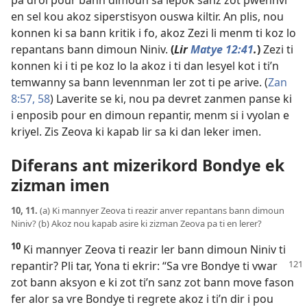
en sel kou akoz siperstisyon ouswa kiltir. An plis, nou
konnen ki sa bann kritik i fo, akoz Zezi li menm ti koz lo
repantans bann dimoun Niniv.
(
Lir
Matye 12:41
.
)
Zezi ti
konnen ki i ti pe koz lo la akoz i ti dan lesyel kot i ti’n
temwanny sa bann levennman ler zot ti pe arive. (
Zan
8:57, 58
) Laverite se ki, nou pa devret zanmen panse ki
i enposib pour en dimoun repantir, menm si i vyolan e
kriyel. Zis Zeova ki kapab lir sa ki dan leker imen.
Diferans ant mizerikord Bondye ek
zizman imen
10, 11.
(a) Ki mannyer Zeova ti reazir anver repantans bann dimoun
Niniv? (b) Akoz nou kapab asire ki zizman Zeova pa ti en lerer?
10
Ki mannyer Zeova ti reazir ler bann dimoun Niniv ti
repantir? Pli tar, Yona ti ekrir: “Sa vre Bondye ti vwar
zot bann aksyon e ki zot ti’n sanz zot bann move fason
fer alor sa vre Bondye ti regrete akoz i ti’n dir i pou