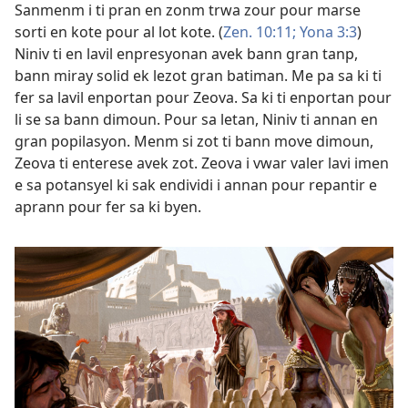
Sanmenm i ti pran en zonm trwa zour pour marse
sorti en kote pour al lot kote. (
Zen. 10:11;
Yona 3:3
)
Niniv ti en lavil enpresyonan avek bann gran tanp,
bann miray solid ek lezot gran batiman. Me pa sa ki ti
fer sa lavil enportan pour Zeova. Sa ki ti enportan pour
li se sa bann dimoun. Pour sa letan, Niniv ti annan en
gran popilasyon. Menm si zot ti bann move dimoun,
Zeova ti enterese avek zot. Zeova i vwar valer lavi imen
e sa potansyel ki sak endividi i annan pour repantir e
aprann pour fer sa ki byen.