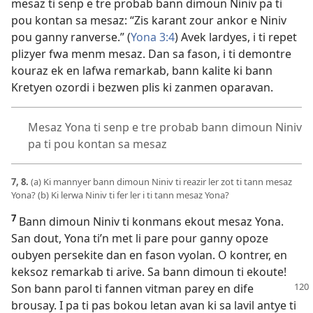
mesaz ti senp e tre probab bann dimoun Niniv pa ti
pou kontan sa mesaz: “Zis karant zour ankor e Niniv
pou ganny ranverse.” (
Yona 3:4
) Avek lardyes, i ti repet
plizyer fwa menm mesaz. Dan sa fason, i ti demontre
kouraz ek en lafwa remarkab, bann kalite ki bann
Kretyen ozordi i bezwen plis ki zanmen oparavan.
Mesaz Yona ti senp e tre probab bann dimoun Niniv
pa ti pou kontan sa mesaz
7, 8.
(a) Ki mannyer bann dimoun Niniv ti reazir ler zot ti tann mesaz
Yona? (b) Ki lerwa Niniv ti fer ler i ti tann mesaz Yona?
7
Bann dimoun Niniv ti konmans ekout mesaz Yona.
San dout, Yona ti’n met li pare pour ganny opoze
oubyen persekite dan en fason vyolan. O kontrer, en
keksoz remarkab ti arive. Sa bann dimoun ti ekoute!
Son bann parol ti fannen
vitman parey en dife
brousay. I pa ti pas bokou letan avan ki sa lavil antye ti