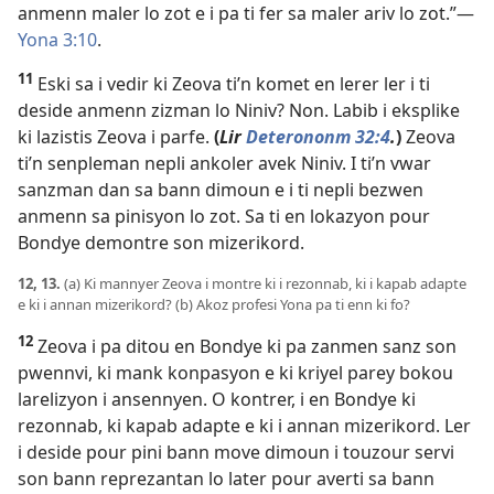
anmenn maler lo zot e i pa ti fer sa maler ariv lo zot.”​—
Yona 3:10
.
11
Eski sa i vedir ki Zeova ti’n komet en lerer ler i ti
deside anmenn zizman lo Niniv? Non. Labib i eksplike
ki lazistis Zeova i parfe.
(
Lir
Deterononm 32:4
.
)
Zeova
ti’n senpleman nepli ankoler avek Niniv. I ti’n vwar
sanzman dan sa bann dimoun e i ti nepli bezwen
anmenn sa pinisyon lo zot. Sa ti en lokazyon pour
Bondye demontre son mizerikord.
12, 13.
(a) Ki mannyer Zeova i montre ki i rezonnab, ki i kapab adapte
e ki i annan mizerikord? (b) Akoz profesi Yona pa ti enn ki fo?
12
Zeova i pa ditou en Bondye ki pa zanmen sanz son
pwennvi, ki mank konpasyon e ki kriyel parey bokou
larelizyon i ansennyen. O kontrer, i en Bondye ki
rezonnab, ki kapab adapte e ki i annan mizerikord. Ler
i deside pour pini bann move dimoun i touzour servi
son bann reprezantan lo later pour averti sa bann