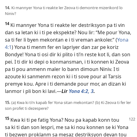
14.
Ki mannyer Yona ti reakte ler Zeova ti demontre mizerikord lo
Niniv?
14
Ki mannyer Yona ti reakte ler destriksyon pa ti vin
dan sa letan ki i ti pe ekspekte? Nou lir: “Me pour Yona,
sa ti fer li byen mekontan e i ti vreman ankoler.” (
Yona
4:1
) Yona ti menm fer en lapriyer dan zar pe koriz
Bondye! Yona ti osi dir ki plito i ti’n reste kot li, dan son
pei. I ti dir ki depi o konmansman, i ti konnen ki Zeova
pa ti pou anmenn maler lo bann dimoun Niniv. I ti
azoute ki sanmenm rezon ki i ti sove pour al Tarsis
premye kou. Apre i ti demande pour mor, an dizan ki
lanmor i pli bon ki lavi.​—
Lir
Yona 4:2, 3
.
15.
(a) Kwa ki ti’n kapab fer Yona sitan mekontan? (b) Ki Zeova ti fer ler
son profet ti dezespere?
15
Kwa ki ti pe fatig Yona? Nou pa kapab konn tou
sa ki ti dan son lespri, me sa ki nou konnen se ki Yona
ti bezwen proklanm sa mesaz destriksyon devan tou