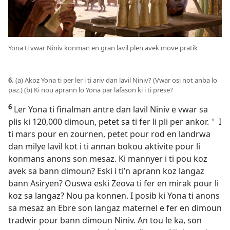
Yona ti vwar Niniv konman en gran lavil plen avek move pratik
6.
(a) Akoz Yona ti per ler i ti ariv dan lavil Niniv? (Vwar osi not anba lo
paz.) (b) Ki nou aprann lo Yona par lafason ki i ti prese?
6
Ler Yona ti finalman antre dan lavil Niniv e vwar sa
plis ki 120,000 dimoun, petet sa ti fer li pli per ankor.
I
a
ti mars pour en zournen, petet pour rod en landrwa
dan milye lavil kot i ti annan bokou aktivite pour li
konmans anons son mesaz. Ki mannyer i ti pou koz
avek sa bann dimoun? Eski i ti’n aprann koz langaz
bann Asiryen? Ouswa eski Zeova ti fer en mirak pour li
koz sa langaz? Nou pa konnen. I posib ki Yona ti anons
sa mesaz an Ebre son langaz maternel e fer en dimoun
tradwir pour bann dimoun Niniv. An tou le ka, son