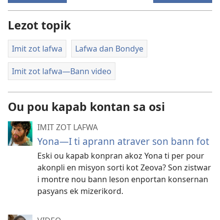
Lezot topik
Imit zot lafwa
Lafwa dan Bondye
Imit zot lafwa​—Bann video
Ou pou kapab kontan sa osi
IMIT ZOT LAFWA
Yona—I ti aprann atraver son bann fot
Eski ou kapab konpran akoz Yona ti per pour
akonpli en misyon sorti kot Zeova? Son zistwar
i montre nou bann leson enportan konsernan
pasyans ek mizerikord.