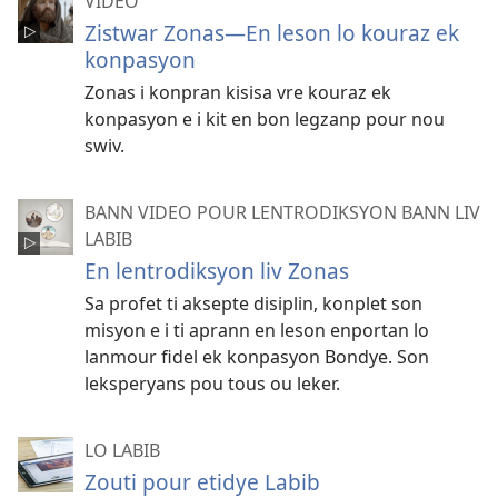
VIDEO
Zistwar Zonas​—En leson lo kouraz ek
konpasyon
Zonas i konpran kisisa vre kouraz ek
konpasyon e i kit en bon legzanp pour nou
swiv.
BANN VIDEO POUR LENTRODIKSYON BANN LIV
LABIB
En lentrodiksyon liv Zonas
Sa profet ti aksepte disiplin, konplet son
misyon e i ti aprann en leson enportan lo
lanmour fidel ek konpasyon Bondye. Son
leksperyans pou tous ou leker.
LO LABIB
Zouti pour etidye Labib