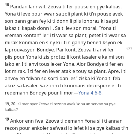
18
Pandan lannwit, Zeova ti fer pouse en pye kalbas.
Yona ti leve pour vwar sa zoli plant ki ti’n pouse avek
son bann gran fey ki ti donn li plis lonbraz ki sa pti
lakaz ti kapab donn li. Sa ti lev son moral. “Yona ti
vreman kontan” ler i ti vwar sa plant, petet i ti vwar sa
mirak konman en siny ki i ti’n ganny benediksyon ek
laprouvasyon Bondye. Par kont, Zeova ti anvi
fer
plis pour Yona ki zis protez li kont lasaler e kalmi son
lakoler. I ti anvi tous leker Yona. Alor Bondye ti fer en
lot mirak. I ti fer en lever atak e touy sa plant. Apre, i ti
anvoy en “divan so sorti dan les” ziska ki Yona ti feb
akoz sa lasaler. Sa zonm ti konmans dezespere e i ti
redemann Bondye pour li mor.​—
Yona 4:6-8
.
19, 20.
Ki mannyer Zeova ti rezonn avek Yona an servan sa pye
kalbas?
19
Ankor enn fwa, Zeova ti demann Yona si i ti annan
rezon pour ankoler safwasi lo lefet ki sa pye kalbas ti’n