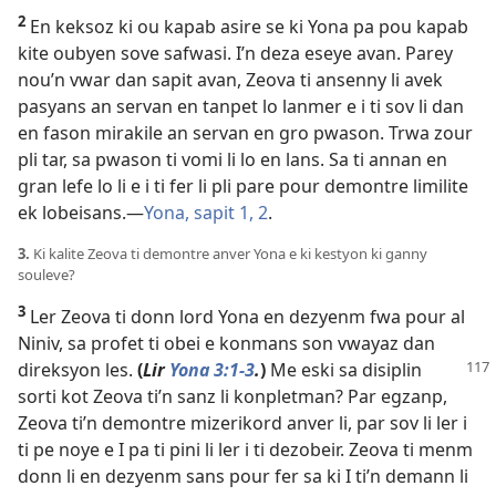
2
En keksoz ki ou kapab asire se ki Yona pa pou kapab
kite oubyen sove safwasi. I’n deza eseye avan. Parey
nou’n vwar dan sapit avan, Zeova ti ansenny li avek
pasyans an servan en tanpet lo lanmer e i ti sov li dan
en fason mirakile an servan en gro pwason. Trwa zour
pli tar, sa pwason ti vomi li lo en lans. Sa ti annan en
gran lefe lo li e i ti fer li pli pare pour demontre limilite
ek lobeisans.​—
Yona, sapit 1,
2
.
3.
Ki kalite Zeova ti demontre anver Yona e ki kestyon ki ganny
souleve?
3
Ler Zeova ti donn lord Yona en dezyenm fwa pour al
Niniv, sa profet ti obei e konmans son vwayaz dan
direksyon les.
(
Lir
Yona 3:1-3
.
)
Me eski sa
disiplin
sorti kot Zeova ti’n sanz li konpletman? Par egzanp,
Zeova ti’n demontre mizerikord anver li, par sov li ler i
ti pe noye e I pa ti pini li ler i ti dezobeir. Zeova ti menm
donn li en dezyenm sans pour fer sa ki I ti’n demann li