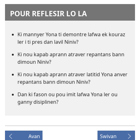
POUR REFLESIR LO LA
Ki mannyer Yona ti demontre lafwa ek kouraz
ler i ti pres dan lavil Niniv?
Ki nou kapab aprann atraver repantans bann
dimoun Niniv?
Ki nou kapab aprann atraver latitid Yona anver
repantans bann dimoun Niniv?
Dan ki fason ou pou imit lafwa Yona ler ou
ganny disiplinen?
Avan
Swivan