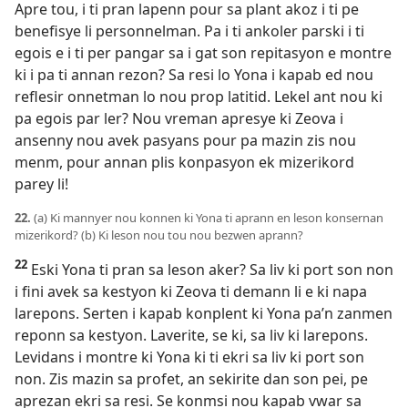
Apre tou, i ti pran lapenn pour sa plant akoz i ti pe
benefisye li personnelman. Pa i ti ankoler parski i ti
egois e i ti per pangar sa i gat son repitasyon e montre
ki i pa ti annan rezon? Sa resi lo Yona i kapab ed nou
reflesir onnetman lo nou prop latitid. Lekel ant nou ki
pa egois par ler? Nou vreman apresye ki Zeova i
ansenny nou avek pasyans pour pa mazin zis nou
menm, pour annan plis konpasyon ek mizerikord
parey li!
22.
(a) Ki mannyer nou konnen ki Yona ti aprann en leson konsernan
mizerikord? (b) Ki leson nou tou nou bezwen aprann?
22
Eski Yona ti pran sa leson aker? Sa liv ki port son non
i fini avek sa kestyon ki Zeova ti demann li e ki napa
larepons. Serten i kapab konplent ki Yona pa’n zanmen
reponn sa kestyon. Laverite, se ki, sa liv ki larepons.
Levidans i montre ki Yona ki ti ekri sa liv ki port son
non. Zis mazin sa profet, an sekirite dan son pei, pe
aprezan ekri sa resi. Se konmsi nou kapab vwar sa