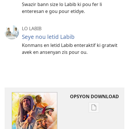
Swazir bann size lo Labib ki pou fer li
enteresan e gou pour etidye.
LO LABIB
Seye nou letid Labib
Konmans en letid Labib enteraktif ki gratwit
avek en ansenyan zis pour ou.
OPSYON DOWNLOAD
Opsyon
pour
download