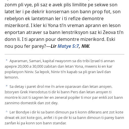
zonm pli vye, pli saz e avek plis limilite pe sekwe son
latet ler i pe dekrir konsernan son bann prop fot, son
rebelyon ek lantetman ler i ti refize demontre
mizerikord. I kler ki Yona ti’n vreman aprann en leson
enportan atraver sa bann lenstriksyon saz ki Zeova ti’n
donn li. I ti aprann pour demontre mizerikord. Eski
nou pou fer parey?​—
Lir
Matye 5:7
, NW.
Aparaman, Samari, kapital rwayonm sa dis tribi Izrael ti annan
a
apepre 20,000 a 30,000 zabitan dan letan Yona, mwens ki en kar
popilasyon Niniv. Sa lepok, Niniv ti’n kapab sa pli gran lavil dan
lemonn.
Sa detay i paret drol me i’n arive oparavan dan letan ansyen.
b
Istoryen Grek Herodotus ti dir ki bann Pers dan letan ansyen ti
montre ki zot ti sagren ler en zeneral popiler ti mor par enkli zot bann
zannimo domestik dan zot dey.
Ler Bondye i dir ki sa bann dimoun pa ti konn diferans ant zot kote
c
drwat ek zot kote gos, anfet i ti pe dir ki sa bann dimoun ti parey bann
zanfan ki pa konn son bann standar.