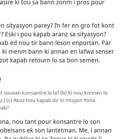
 asire ki tou sa bann zonm i pros pour
 sityasyon parey? I’n fer en gro fot kont
r? Eski i pou kapab aranz sa sityasyon?
pab ed nou tir bann leson enportan. Par
u ki menm bann ki annan en lafwa senser
 zot kapab retourn lo sa bon semen.
e
ot souvan konsantre lo la? (b) Ki nou konnen lo
az.) (c) Akoz nou kapab dir ki misyon Yona
eab?
na, nou tant pour konsantre lo son
obeisans ek son lantetman. Me, i annan
Pa oubliye ki se Zeova ki ti swazir li