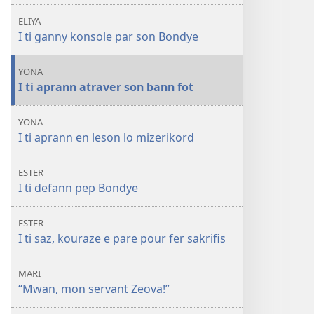
ELIYA
I ti ganny konsole par son Bondye
YONA
I ti aprann atraver son bann fot
YONA
I ti aprann en leson lo mizerikord
ESTER
I ti defann pep Bondye
ESTER
I ti saz, kouraze e pare pour fer sakrifis
MARI
“Mwan, mon servant Zeova!”