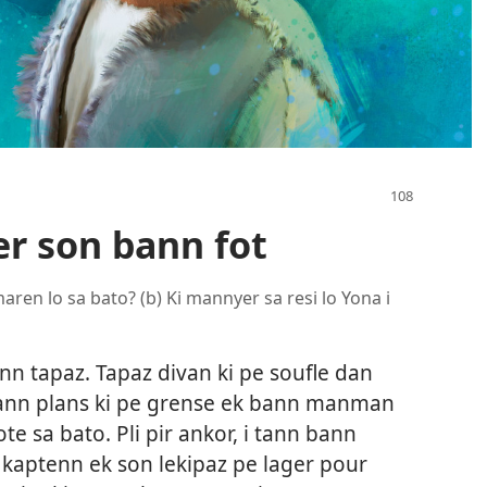
er son bann fot
aren lo sa bato? (b) Ki mannyer sa resi lo Yona i
nn tapaz. Tapaz divan ki pe soufle dan
bann plans ki pe grense ek bann manman
ote sa bato. Pli pir ankor, i tann bann
 kaptenn ek son lekipaz pe lager pour