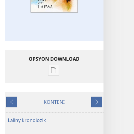
OPSYON DOWNLOAD
Opsyon
pour
download
bann
KONTENI
piblikasyon
Avan
Swivan
dan
forma
Laliny kronolozik
elektronik
Imit