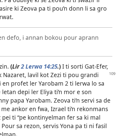
sire ki Zeova pa ti pou’n donn li sa gro
drwat.
en defo, i annan bokou pour aprann
zin.
(
Lir
2 Lerwa 14:25
.
)
I ti sorti Gat-Efer,
 Nazaret, lavil
kot Zezi ti pou grandi
 en profet ler Yarobam 2 ti lerwa lo sa
pe letan depi ler Eliya ti’n mor e son
enny papa Yarobam. Zeova ti’n servi sa de
 me ankor en fwa, Izrael ti’n rekonmans
iz pei ti “pe kontinyelman fer sa ki mal
) Pour sa rezon, servis Yona pa ti ni fasil
delman.