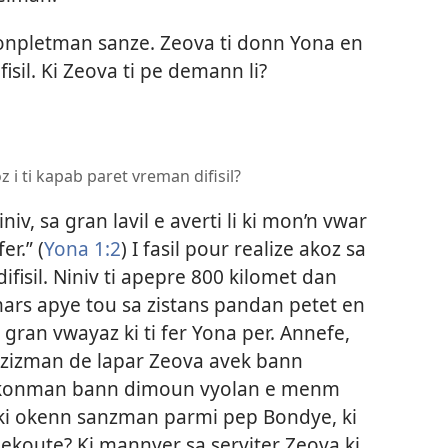
konpletman sanze. Zeova ti donn Yona en
fisil. Ki Zeova ti pe demann li?
 i ti kapab paret vreman difisil?
niv, sa gran lavil e averti li ki mon’n vwar
r.” (
Yona 1:2
) I fasil pour realize akoz sa
fisil. Niniv ti apepre 800 kilomet dan
 mars apye tou sa zistans pandan petet en
ran vwayaz ki ti fer Yona per. Annefe,
 zizman de lapar Zeova avek bann
on konman bann dimoun vyolan e menm
reski okenn sanzman parmi pep Bondye, ki
ekoute? Ki mannyer sa serviter Zeova ki