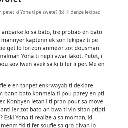
r, petet ki Yona ti pe swete? (b) Ki danze lekipaz
e anbarke lo sa bato, tre probab en bato
i mannyer kaptenn ek son lekipaz ti pe
i pe get lo lorizon anmezir zot dousman
nalman Yona ti nepli vwar lakot. Petet, i
ou sov lwen avek sa ki ti fer li per. Me en
le e en tanpet enkrwayab ti deklare.
nm bann bato konmela ti pou parey en pti
r. Konbyen letan i ti pran pour sa move
anti ler zot bato an bwa ti vin sitan ptipti
 Eski Yona ti realize a sa moman, ki
 li menm “ki ti fer soufle sa gro divan lo