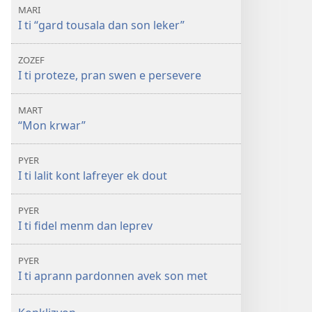
MARI
I ti “gard tousala dan son leker”
ZOZEF
I ti proteze, pran swen e persevere
MART
“Mon krwar”
PYER
I ti lalit kont lafreyer ek dout
PYER
I ti fidel menm dan leprev
PYER
I ti aprann pardonnen avek son met