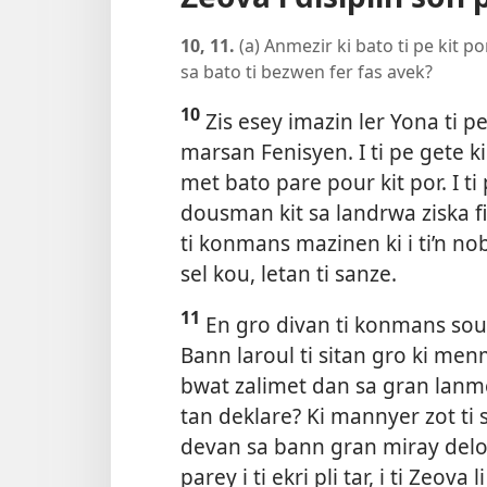
10, 11.
(a) Anmezir ki bato ti pe kit po
sa bato ti bezwen fer fas avek?
10
Zis esey imazin ler Yona ti p
marsan Fenisyen. I ti pe gete k
met bato pare pour kit por. I t
dousman kit sa landrwa ziska fi
ti konmans mazinen ki i ti’n nob
sel kou, letan ti sanze.
11
En gro divan ti konmans souf
Bann laroul ti sitan gro ki me
bwat zalimet dan sa gran lanme
tan deklare? Ki mannyer zot ti s
devan sa bann gran miray delo?
parey i ti ekri pli tar, i ti Zeova