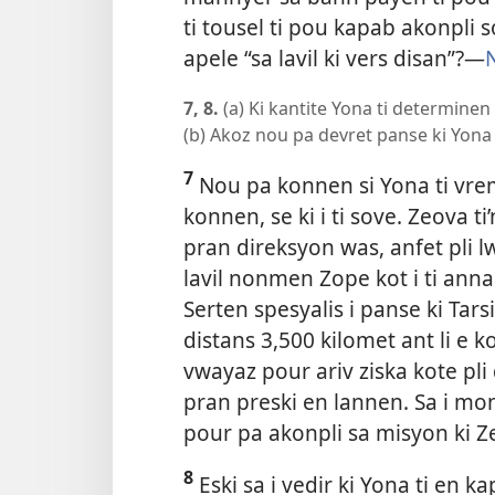
ti tousel ti pou kapab akonpli s
apele “sa lavil ki vers disan”?​—
N
7, 8.
(a) Ki kantite Yona ti determine
(b) Akoz nou pa devret panse ki Yona
7
Nou pa konnen si Yona ti vrem
konnen, se ki i ti sove. Zeova ti
pran direksyon was, anfet pli lw
lavil nonmen Zope kot i ti annan
Serten spesyalis i panse ki Tarsi
distans 3,500 kilomet ant li e ko
vwayaz pour ariv ziska kote pl
pran preski en
lannen. Sa i mon
pour pa akonpli sa misyon ki Ze
8
Eski sa i vedir ki Yona ti en ka