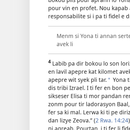
pour vin en profet. Nou kapab a
responsabilite si i pa ti fidel e 
Menm si Yona ti annan sert
avek li
4
Labib pa dir bokou lo son lori
en lavil apepre kat kilomet avek
apepre wit syek pli tar.
Yona ti
a
dis tribi Izrael. I ti fer en bon 
sikseser Elisa ti mor pandan r
zonm pour tir ladorasyon Baal,
fer sa ki mal. Lerwa ki ti pe dir
dan lizye Zeova.” (
2 Rwa. 14:24
ni agreab. Pourtan, i ti fer li fi