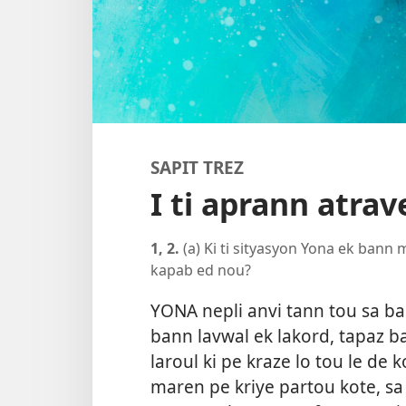
SAPIT TREZ
I ti aprann atrav
1, 2.
(a) Ki ti sityasyon Yona ek bann m
kapab ed nou?
YONA nepli anvi tann tou sa ba
bann lavwal ek lakord, tapaz 
laroul ki pe kraze lo tou le de k
maren pe kriye partou kote, sa