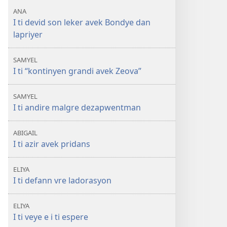
ANA
I ti devid son leker avek Bondye dan
lapriyer
SAMYEL
I ti “kontinyen grandi avek Zeova”
SAMYEL
I ti andire malgre dezapwentman
ABIGAIL
I ti azir avek pridans
ELIYA
I ti defann vre ladorasyon
ELIYA
I ti veye e i ti espere