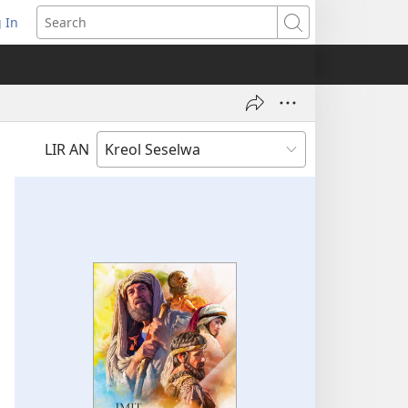
 In
pens
Search
ew
ndow)
LIR AN