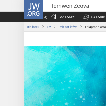
JW.ORG
Temwen Zeova
PAZ LAKEY
LO LABIB
Bibliotek
Liv
Imit zot lafwa
I ti aprann atr