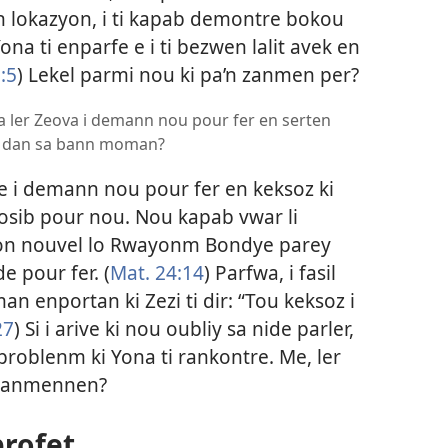
n lokazyon, i ti kapab demontre bokou
a ti enparfe e i ti bezwen lalit avek en
:5
) Lekel parmi nou ki pa’n zanmen per?
 ler Zeova i demann nou pour fer en serten
el dan sa bann moman?
ye i demann nou pour fer en keksoz ki
osib pour nou. Nou kapab vwar li
 bon nouvel lo Rwayonm Bondye parey
 pour fer. (
Mat. 24:14
) Parfwa, i fasil
n enportan ki Zezi ti dir: “Tou keksoz i
27
) Si i arive ki nou oubliy sa nide parler,
roblenm ki Yona ti rankontre. Me, ler
ti anmennen?
profet