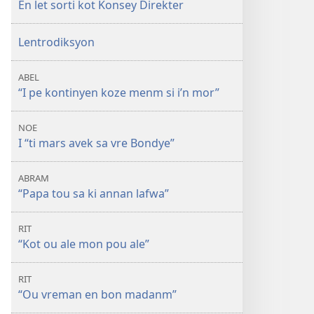
En let sorti kot Konsey Direkter
zot
lafwa
Lentrodiksyon
ABEL
“I pe kontinyen koze menm si i’n mor”
NOE
I “ti mars avek sa vre Bondye”
ABRAM
“Papa tou sa ki annan lafwa”
RIT
“Kot ou ale mon pou ale”
RIT
“Ou vreman en bon madanm”