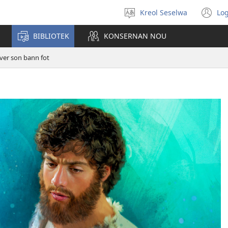
Kreol Seselwa
Log
Swazir
(o
en
n
BIBLIOTEK
KONSERNAN NOU
langaz
wi
aver son bann fot