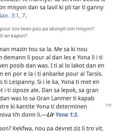
on misyon dan sa lavil ki pli tar ti ganny
ao. 3:1,
7
.
n pour sov lwen pou pa akonpli son misyon?
 ti en kapon?
an mazin tou sa la. Me sa ki nou
’n demann li pour al dan les e Yona li i ti
en posib dan was. I ti al lo lakot dan en
 en por e la i ti anbarke pour al Tarsis.
s ti Lespanny. Si i le ka, Yona ti met en
t i ti sipoze ale. Dan sa lepok, sa gran
i dan was lo sa Gran Lanmer ti kapab
tre ki kantite Yona ti determinen
ova ti’n donn li.​—
Lir
Yona 1:3
.
pon? Kekfwa, nou pa devret ziz li tro vit.