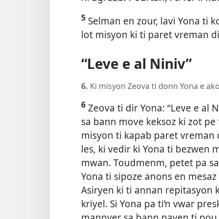
5
Selman en zour, lavi Yona ti 
lot misyon ki ti paret vreman di
“Leve e al Niniv”
6.
Ki misyon Zeova ti donn Yona e akoz
6
Zeova ti dir Yona: “Leve e al Ni
sa bann move keksoz ki zot pe fe
misyon ti kapab paret vreman di
les, ki vedir ki Yona ti bezwen
mwan. Toudmenm, petet pa sa g
Yona ti sipoze anons en mesaz
Asiryen ki ti annan repitasy
kriyel. Si Yona pa ti’n vwar p
mannyer sa bann payen ti pou 