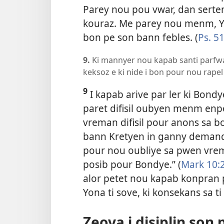
Parey nou pou vwar, dan serte
kouraz. Me parey nou menm, Yon
bon pe son bann febles. (
Ps. 51
9.
Ki mannyer nou kapab santi parfwa
keksoz e ki nide i bon pour nou rap
9
I kapab arive par ler ki Bond
paret difisil oubyen menm enp
vreman difisil pour anons sa
bann Kretyen in ganny demande
pour nou oubliye sa pwen vrema
posib pour Bondye.” (
Mark 10:
alor petet nou kapab konpran p
Yona ti sove, ki konsekans sa 
Zeova i disiplin son 