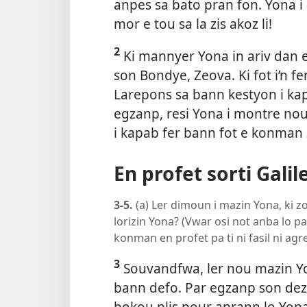
anpes sa bato pran fon. Yona i
mor e tou sa la zis akoz li!
2
Ki mannyer Yona in ariv dan en
son Bondye, Zeova. Ki fot i’n fe
Larepons sa bann kestyon i ka
egzanp, resi Yona i montre no
i kapab fer bann fot e konman
En profet sorti Galil
3-5.
(a) Ler dimoun i mazin Yona, ki z
lorizin Yona? (Vwar osi not anba lo p
konman en profet pa ti ni fasil ni agr
3
Souvandfwa, ler nou mazin Yo
bann defo. Par egzanp son dez
bokou plis pour aprann lo Yona. 