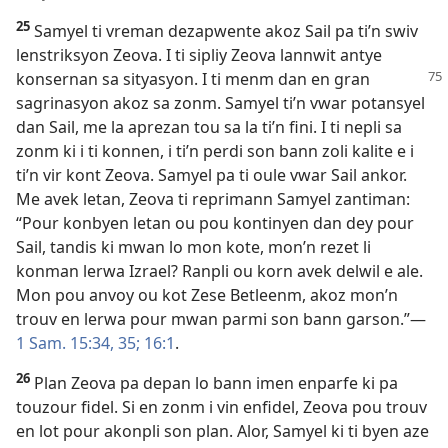
25
Samyel ti vreman dezapwente akoz Sail pa ti’n swiv
lenstriksyon Zeova. I ti sipliy Zeova lannwit antye
konsernan sa
sityasyon. I ti menm dan en gran
sagrinasyon akoz sa zonm. Samyel ti’n vwar potansyel
dan Sail, me la aprezan tou sa la ti’n fini. I ti nepli sa
zonm ki i ti konnen, i ti’n perdi son bann zoli kalite e i
ti’n vir kont Zeova. Samyel pa ti oule vwar Sail ankor.
Me avek letan, Zeova ti reprimann Samyel zantiman:
“Pour konbyen letan ou pou kontinyen dan dey pour
Sail, tandis ki mwan lo mon kote, mon’n rezet li
konman lerwa Izrael? Ranpli ou korn avek delwil e ale.
Mon pou anvoy ou kot Zese Betleenm, akoz mon’n
trouv en lerwa pour mwan parmi son bann garson.”​—
1 Sam. 15:34, 35;
16:1
.
26
Plan Zeova pa depan lo bann imen enparfe ki pa
touzour fidel. Si en zonm i vin enfidel, Zeova pou trouv
en lot pour akonpli son plan. Alor, Samyel ki ti byen aze