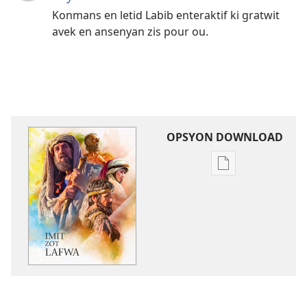
Konmans en letid Labib enteraktif ki gratwit
avek en ansenyan zis pour ou.
OPSYON DOWNLOAD
Opsyon
pour
download
bann
piblikasyon
dan
forma
elektronik
Imit