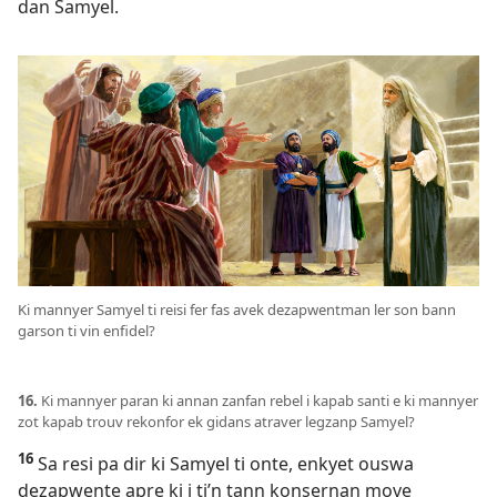
dan Samyel.
Ki mannyer Samyel ti reisi fer fas avek dezapwentman ler son bann
garson ti vin enfidel?
16.
Ki mannyer paran ki annan zanfan rebel i kapab santi e ki mannyer
zot kapab trouv rekonfor ek gidans atraver legzanp Samyel?
16
Sa resi pa dir ki Samyel ti onte, enkyet ouswa
dezapwente apre ki i ti’n tann konsernan move