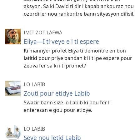
aksyon. Sa ki David ti dir i kapab ankouraz nou
ozordi ler nou rankontre bann sityasyon difisil.
IMIT ZOT LAFWA
Eliya—I ti veye e i ti espere
Ki mannyer profet Eliya ti demontre en bon
latitid pour priye pandan ki i ti pe espere pour
Zeova fer sa ki i ti promet?
LO LABIB
Zouti pour etidye Labib
Swazir bann size lo Labib ki pou fer li
enteresan e gou pour etidye.
LO LABIB
Seye nou letid Labib