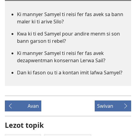
Ki mannyer Samyel ti reisi fer fas avek sa bann
maler ki ti arive Silo?
Kwa ki ti ed Samyel pour andire menm si son
bann garson ti rebel?
Ki mannyer Samyel ti reisi fer fas avek
dezapwentman konsernan Lerwa Sail?
Dan ki fason ou ti a kontan imit lafwa Samyel?
Avan
Swivan
Lezot topik