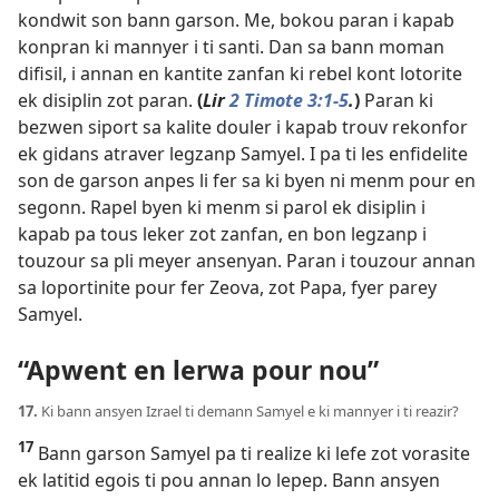
kondwit son bann garson. Me, bokou paran i kapab
konpran ki mannyer i ti santi. Dan sa bann moman
difisil, i annan en kantite zanfan ki rebel kont lotorite
ek disiplin zot paran.
(
Lir
2 Timote 3:1-5
.
)
Paran ki
bezwen siport sa kalite douler i kapab trouv rekonfor
ek gidans atraver legzanp Samyel. I pa ti les enfidelite
son de garson anpes li fer sa ki byen ni menm pour en
segonn. Rapel byen ki menm si parol ek disiplin i
kapab pa tous leker zot zanfan, en bon legzanp i
touzour sa pli meyer ansenyan. Paran i touzour annan
sa loportinite pour fer Zeova, zot Papa, fyer parey
Samyel.
“Apwent en lerwa pour nou”
17.
Ki bann ansyen Izrael ti demann Samyel e ki mannyer i ti reazir?
17
Bann garson Samyel pa ti realize ki lefe zot vorasite
ek latitid egois ti pou annan lo lepep. Bann ansyen