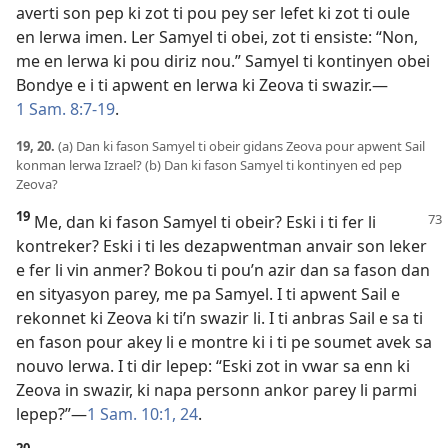
averti son pep ki zot ti pou pey ser lefet ki zot ti oule
en lerwa imen. Ler Samyel ti obei, zot ti ensiste: “Non,
me en lerwa ki pou diriz nou.” Samyel ti kontinyen obei
Bondye e i ti apwent en lerwa ki Zeova ti swazir.​—
1 Sam. 8:7-19
.
19, 20.
(a) Dan ki fason Samyel ti obeir gidans Zeova pour apwent Sail
konman lerwa Izrael? (b) Dan ki fason Samyel ti kontinyen ed pep
Zeova?
19
Me, dan ki fason Samyel ti obeir? Eski i ti fer li
kontreker? Eski i ti les dezapwentman anvair son leker
e fer li vin anmer? Bokou ti pou’n azir dan sa fason dan
en sityasyon parey, me pa Samyel. I ti apwent Sail e
rekonnet ki Zeova ki ti’n swazir li. I ti anbras Sail e sa ti
en fason pour akey li e montre ki i ti pe soumet avek sa
nouvo lerwa. I ti dir lepep: “Eski zot in vwar sa enn ki
Zeova in swazir, ki napa personn ankor parey li parmi
lepep?”​—
1 Sam. 10:1,
24
.