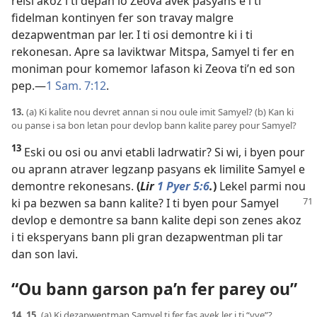
reisi akoz i ti depan lo Zeova avek pasyans e i ti
fidelman kontinyen fer son travay malgre
dezapwentman par ler. I ti osi demontre ki i ti
rekonesan. Apre sa laviktwar Mitspa, Samyel ti fer en
moniman pour komemor lafason ki Zeova ti’n ed son
pep.​—
1 Sam. 7:12
.
13.
(a) Ki kalite nou devret annan si nou oule imit Samyel? (b) Kan ki
ou panse i sa bon letan pour devlop bann kalite parey pour Samyel?
13
Eski ou osi ou anvi etabli ladrwatir? Si wi, i byen pour
ou aprann atraver legzanp pasyans ek limilite Samyel e
demontre rekonesans.
(
Lir
1 Pyer 5:6
.
)
Lekel parmi nou
ki pa bezwen sa
bann kalite? I ti byen pour Samyel
devlop e demontre sa bann kalite depi son zenes akoz
i ti eksperyans bann pli gran dezapwentman pli tar
dan son lavi.
“Ou bann garson pa’n fer parey ou”
14, 15.
(a) Ki dezapwentman Samyel ti fer fas avek ler i ti “vye”?