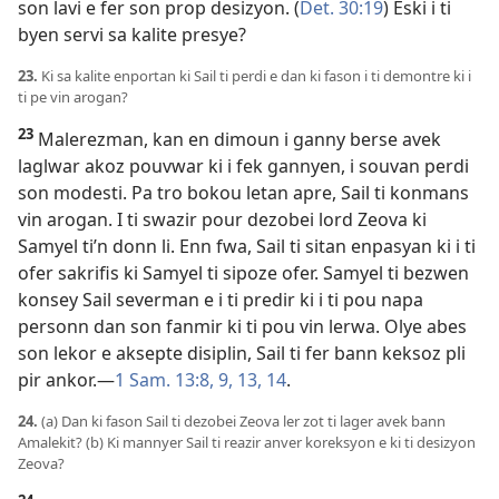
son lavi e fer son prop desizyon. (
Det. 30:19
) Eski i ti
byen servi sa kalite presye?
23.
Ki sa kalite enportan ki Sail ti perdi e dan ki fason i ti demontre ki i
ti pe vin arogan?
23
Malerezman, kan en dimoun i ganny berse avek
laglwar akoz pouvwar ki i fek gannyen, i souvan perdi
son modesti. Pa tro bokou letan apre, Sail ti konmans
vin arogan. I ti swazir pour dezobei lord Zeova ki
Samyel ti’n donn li. Enn fwa, Sail ti sitan enpasyan ki i ti
ofer sakrifis ki Samyel ti sipoze ofer. Samyel ti bezwen
konsey Sail severman e i ti predir ki i ti pou napa
personn dan son fanmir ki ti pou vin lerwa. Olye abes
son lekor e aksepte disiplin, Sail ti fer bann keksoz pli
pir ankor.​—
1 Sam. 13:8, 9,
13, 14
.
24.
(a) Dan ki fason Sail ti dezobei Zeova ler zot ti lager avek bann
Amalekit? (b) Ki mannyer Sail ti reazir anver koreksyon e ki ti desizyon
Zeova?