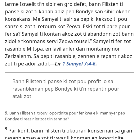
larme Izraelit ti’n sibir en gro defet, bann Filisten ti
panse ki zot ti kapab abiz pep Bondye san sibir okenn
konsekans. Me Samyel ti asir sa pep ki keksoz ti pou
sanze si zot ti retourn kot Zeova. Eski zot ti pare pour
fer sa? Samyel ti kontan akoz zot ti abandonn zot bann
zidol e “konmans servi Zeova tousel.” Samyel ti fer zot
rasanble Mitspa, en lavil anler dan montanny nor
Zerizalenm. Sa pep ti rasanble, zennen e repantir akoz
zot ti pe ador zidol.​—
Lir
1 Samyel 7:4-6
.
Bann Filisten ti panse ki zot pou profit lo sa
rasanbleman pep Bondye ki ti’n repantir pour
atak zot
9.
Bann Filisten ti trouv loportinite pour fer kwa e ki mannyer pep
Bondye ti reazir ler zot ti’n tann sa?
9
Par kont, bann Filisten ti okouran konsernan sa gran
rasanbleman e zot ti vwar li konman en loportinite