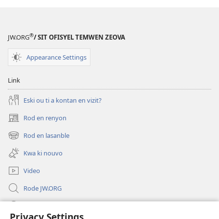
zot
lafwa
®
JW.ORG
/ SIT OFISYEL TEMWEN ZEOVA
Appearance Settings
Link
Eski ou ti a kontan en vizit?
Rod en renyon
(opens
new
Rod en lasanble
(opens
window)
new
Kwa ki nouvo
window)
Video
Rode JW.ORG
Led
Privacy Settings