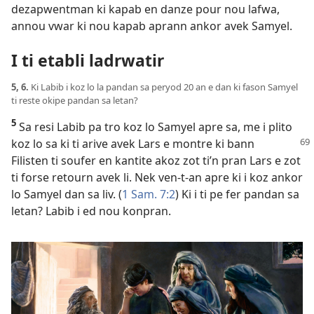
dezapwentman ki kapab en danze pour nou lafwa,
annou vwar ki nou kapab aprann ankor avek Samyel.
I ti etabli ladrwatir
5, 6.
Ki Labib i koz lo la pandan sa peryod 20 an e dan ki fason Samyel
ti reste okipe pandan sa letan?
5
Sa resi Labib pa tro koz lo Samyel apre sa, me i plito
koz
lo sa ki ti arive avek Lars e montre ki bann
Filisten ti soufer en kantite akoz zot ti’n pran Lars e zot
ti forse retourn avek li. Nek ven-t-an apre ki i koz ankor
lo Samyel dan sa liv. (
1 Sam. 7:2
) Ki i ti pe fer pandan sa
letan? Labib i ed nou konpran.