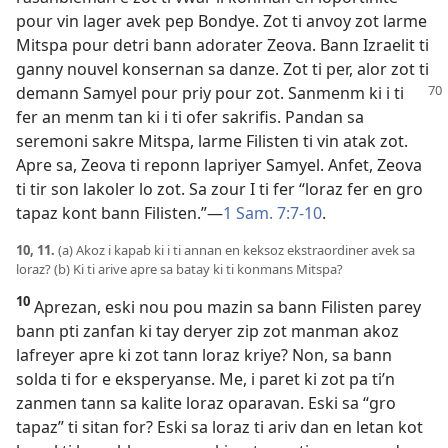
pour vin lager avek pep Bondye. Zot ti anvoy zot larme
Mitspa pour detri bann adorater Zeova. Bann Izraelit ti
ganny nouvel konsernan sa danze. Zot ti per, alor zot ti
demann Samyel pour priy pour zot.
Sanmenm ki i ti
fer an menm tan ki i ti ofer sakrifis. Pandan sa
seremoni sakre Mitspa, larme Filisten ti vin atak zot.
Apre sa, Zeova ti reponn lapriyer Samyel. Anfet, Zeova
ti tir son lakoler lo zot. Sa zour I ti fer “loraz fer en gro
tapaz kont bann Filisten.”​—
1 Sam. 7:7-10
.
10, 11.
(a) Akoz i kapab ki i ti annan en keksoz ekstraordiner avek sa
loraz? (b) Ki ti arive apre sa batay ki ti konmans Mitspa?
10
Aprezan, eski nou pou mazin sa bann Filisten parey
bann pti zanfan ki tay deryer zip zot manman akoz
lafreyer apre ki zot tann loraz kriye? Non, sa bann
solda ti for e eksperyanse. Me, i paret ki zot pa ti’n
zanmen tann sa kalite loraz oparavan. Eski sa “gro
tapaz” ti sitan for? Eski sa loraz ti ariv dan en letan kot