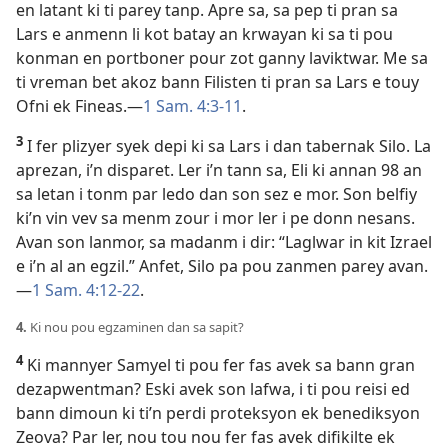
en latant ki ti parey tanp. Apre sa, sa pep ti pran sa
Lars e anmenn li kot batay an krwayan ki sa ti pou
konman en portboner pour zot ganny laviktwar. Me sa
ti vreman bet akoz bann Filisten ti pran sa Lars e touy
Ofni ek Fineas.​—
1 Sam. 4:3-11
.
3
I fer plizyer syek depi ki sa Lars i dan tabernak Silo. La
aprezan, i’n disparet. Ler i’n tann sa, Eli ki annan 98 an
sa letan i tonm par ledo dan son sez e mor. Son belfiy
ki’n vin vev sa menm zour i mor ler i pe donn nesans.
Avan son lanmor, sa madanm i dir: “Laglwar in kit Izrael
e i’n al an egzil.” Anfet, Silo pa pou zanmen parey avan.​
—
1 Sam. 4:12-22
.
4.
Ki nou pou egzaminen dan sa sapit?
4
Ki mannyer Samyel ti pou fer fas avek sa bann gran
dezapwentman? Eski avek son lafwa, i ti pou reisi ed
bann dimoun ki ti’n perdi proteksyon ek benediksyon
Zeova? Par ler, nou tou nou fer fas avek difikilte ek