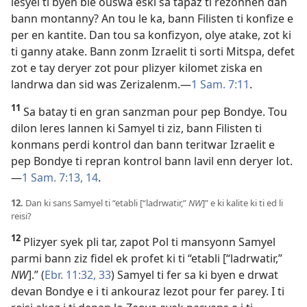
lesyel ti byen ble ouswa eski sa tapaz ti rezonnen dan
bann montanny? An tou le ka, bann Filisten ti konfize e
per en kantite. Dan tou sa konfizyon, olye atake, zot ki
ti ganny atake. Bann zonm Izraelit ti sorti Mitspa, defet
zot e tay deryer zot pour plizyer kilomet ziska en
landrwa dan sid was Zerizalenm.​—
1 Sam. 7:11
.
11
Sa batay ti en gran sanzman pour pep Bondye. Tou
dilon leres lannen ki Samyel ti ziz, bann Filisten ti
konmans perdi kontrol dan bann teritwar Izraelit e
pep Bondye ti repran kontrol bann lavil enn deryer lot.​
—
1 Sam. 7:13, 14
.
12.
Dan ki sans Samyel ti “etabli [“ladrwatir,”
NW
]” e ki kalite ki ti ed li
reisi?
12
Plizyer syek pli tar, zapot Pol ti mansyonn Samyel
parmi bann ziz fidel ek profet ki ti “etabli [“ladrwatir,”
NW
].” (
Ebr. 11:32, 33
) Samyel ti fer sa ki byen e drwat
devan Bondye e i ti ankouraz lezot pour fer parey. I ti