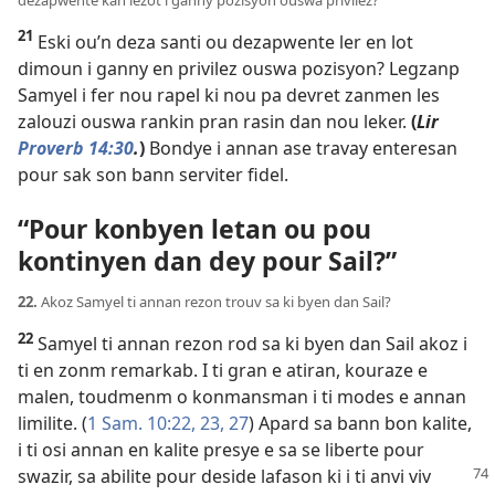
21
Eski ou’n deza santi ou dezapwente ler en lot
dimoun i ganny en privilez ouswa pozisyon? Legzanp
Samyel i fer nou rapel ki nou pa devret zanmen les
zalouzi ouswa rankin pran rasin dan nou leker.
(
Lir
Proverb 14:30
.
)
Bondye i annan ase travay enteresan
pour sak son bann serviter fidel.
“Pour konbyen letan ou pou
kontinyen dan dey pour Sail?”
22.
Akoz Samyel ti annan rezon trouv sa ki byen dan Sail?
22
Samyel ti annan rezon rod sa ki byen dan Sail akoz i
ti en zonm remarkab. I ti gran e atiran, kouraze e
malen, toudmenm o konmansman i ti modes e annan
limilite. (
1 Sam. 10:22, 23,
27
) Apard sa bann bon kalite,
i ti osi annan en kalite presye e sa se liberte pour
swazir, sa abilite pour deside lafason ki i ti
anvi viv