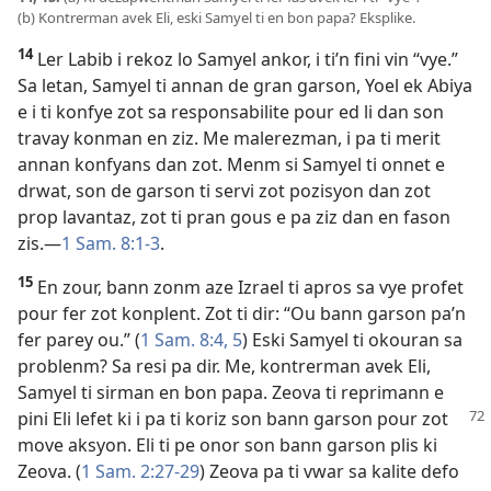
(b) Kontrerman avek Eli, eski Samyel ti en bon papa? Eksplike.
14
Ler Labib i rekoz lo Samyel ankor, i ti’n fini vin “vye.”
Sa letan, Samyel ti annan de gran garson, Yoel ek Abiya
e i ti konfye zot sa responsabilite pour ed li dan son
travay konman en ziz. Me malerezman, i pa ti merit
annan konfyans dan zot. Menm si Samyel ti onnet e
drwat, son de garson ti servi zot pozisyon dan zot
prop lavantaz, zot ti pran gous e pa ziz dan en fason
zis.​—
1 Sam. 8:1-3
.
15
En zour, bann zonm aze Izrael ti apros sa vye profet
pour fer zot konplent. Zot ti dir: “Ou bann garson pa’n
fer parey ou.” (
1 Sam. 8:4, 5
) Eski Samyel ti okouran sa
problenm? Sa resi pa dir. Me, kontrerman avek Eli,
Samyel ti sirman en bon papa. Zeova ti reprimann e
pini Eli lefet ki i pa ti koriz son
bann garson pour zot
move aksyon. Eli ti pe onor son bann garson plis ki
Zeova. (
1 Sam. 2:27-29
) Zeova pa ti vwar sa kalite defo