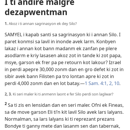
I ti andire malgre
dezapwentman
1.
Akoz i ti annan sagrinasyon ek dey Silo?
SAMYEL i kapab santi sa sagrinasyon ki i annan Silo. I
paret konmsi sa lavil in inonde avek larm. Konbyen
lakaz i annan kot bann madanm ek zanfan pe plere
asodlarm e kriy lasasen akoz zot in tande ki zot papa,
msye, garson ek frer pa pe retourn kot lakour? Izrael
in perdi apepre 30,000 zonm dan en gro defet ki zot in
sibir avek bann Filisten pa tro lontan apre ki zot in
perdi 4,000 zonm dan en lot batay.​—
1 Sam. 4:1, 2,
10
.
2, 3.
Ki seri maler ki ti anmenn laont e fer Silo perdi son laglwar?
2
Sa ti zis en lensidan dan en seri maler. Ofni ek Fineas,
sa de move garson Eli ti’n kit lavil Silo avek lars lalyans.
Normalman, sa lars lalyans ki ti reprezant prezans
Bondye ti ganny mete dan lasanm sen dan tabernak,