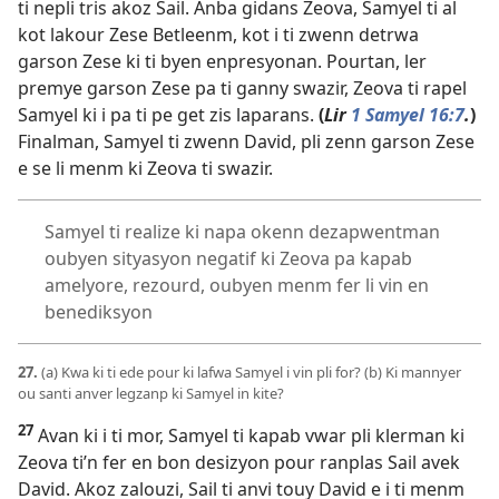
ti nepli tris akoz Sail. Anba gidans Zeova, Samyel ti al
kot lakour Zese Betleenm, kot i ti zwenn detrwa
garson Zese ki ti byen enpresyonan. Pourtan, ler
premye garson Zese pa ti ganny swazir, Zeova ti rapel
Samyel ki i pa ti pe get zis laparans.
(
Lir
1 Samyel 16:7
.
)
Finalman, Samyel ti zwenn David, pli zenn garson Zese
e se li menm ki Zeova ti swazir.
Samyel ti realize ki napa okenn dezapwentman
oubyen sityasyon negatif ki Zeova pa kapab
amelyore, rezourd, oubyen menm fer li vin en
benediksyon
27.
(a) Kwa ki ti ede pour ki lafwa Samyel i vin pli for? (b) Ki mannyer
ou santi anver legzanp ki Samyel in kite?
27
Avan ki i ti mor, Samyel ti kapab vwar pli klerman ki
Zeova ti’n fer en bon desizyon pour ranplas Sail avek
David. Akoz zalouzi, Sail ti anvi touy David e i ti menm