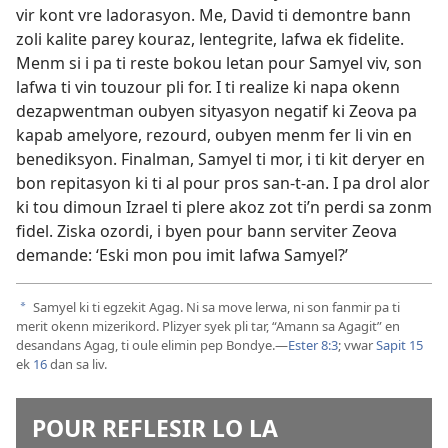
vir kont vre ladorasyon. Me, David ti demontre bann
zoli kalite parey kouraz, lentegrite, lafwa ek fidelite.
Menm si i pa ti reste bokou letan pour Samyel viv, son
lafwa ti vin touzour pli for. I ti realize ki napa okenn
dezapwentman oubyen sityasyon negatif ki Zeova pa
kapab amelyore, rezourd, oubyen menm fer li vin en
benediksyon. Finalman, Samyel ti mor, i ti kit deryer en
bon repitasyon ki ti al pour pros san-t-an. I pa drol alor
ki tou dimoun Izrael ti plere akoz zot ti’n perdi sa zonm
fidel. Ziska ozordi, i byen pour bann serviter Zeova
demande: ‘Eski mon pou imit lafwa Samyel?’
Samyel ki ti egzekit Agag. Ni sa move lerwa, ni son fanmir pa ti
a
merit okenn mizerikord. Plizyer syek pli tar, “Amann sa Agagit” en
desandans Agag, ti oule elimin pep Bondye.​—
Ester 8:3
; vwar
Sapit 15
ek
16
dan sa liv.
POUR REFLESIR LO LA