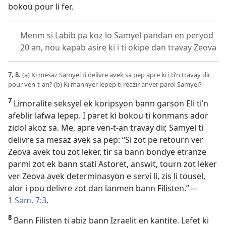
bokou pour li fer.
Menm si Labib pa koz lo Samyel pandan en peryod
20 an, nou kapab asire ki i ti okipe dan travay Zeova
7, 8.
(a) Ki mesaz Samyel ti delivre avek sa pep apre ki i ti’n travay dir
pour ven-t-an? (b) Ki mannyer lepep ti reazir anver parol Samyel?
7
Limoralite seksyel ek koripsyon bann garson Eli ti’n
afeblir lafwa lepep. I paret ki bokou ti konmans ador
zidol akoz sa. Me, apre ven-t-an travay dir, Samyel ti
delivre sa mesaz avek sa pep: “Si zot pe retourn ver
Zeova avek tou zot leker, tir sa bann bondye etranze
parmi zot ek bann stati Astoret, answit, tourn zot leker
ver Zeova avek determinasyon e servi li, zis li tousel,
alor i pou delivre zot dan lanmen bann Filisten.”​—
1 Sam. 7:3
.
8
Bann Filisten ti abiz bann Izraelit en kantite. Lefet ki