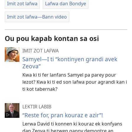
Imit zot lafwa
Lafwa dan Bondye
Imit zot lafwa​—Bann video
Ou pou kapab kontan sa osi
IMIT ZOT LAFWA
Samyel—I ti “kontinyen grandi avek
Zeova”
Kwa ki ti fer lanfans Samyel pa parey pour
lezot? Kwa ki ti ed son lafwa pour agrandi kan i
ti kot tabernak?
LEKTIR LABIB
“Reste for, pran kouraz e azir”!
Lerwa David ti konnen ki kouraz ek konfyans
dan Zeova ti bezwen ganny demontre an