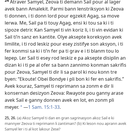
24
Atraver Samyel, Zeova ti demann Sail pour al lager
avek bann Amalekit. Parmi bann lenstriksyon ki Zeova
ti donnen, i ti donn lord pour egzekit Agag, sa move
lerwa. Me, Sail pa ti touy Agag, ensi ki tou sa ki i ti
sipoze detrir. Kan Samyel ti vin koriz li, i ti vin evidan ki
Sail ti’n sanz en kantite. Olye aksepte koreksyon avek
limilite, i ti rod leskiz pour esey zistifye son aksyon, i ti
fer konmsi sa ki i ti’n fer pa ti grav e i ti blanm tou lo
lepep. Ler Sail ti esey rod leskiz e pa aksepte disiplin an
dizan ki i ti pe al ofer sa bann zannimo konman sakrifis
pour Zeova, Samyel ti dir li sa parol ki nou konn tre
byen: “Ekoute! Obei Bondye i pli bon ki fer en sakrifis.”
Avek kouraz, Samyel ti reprimann sa zonm e dir li
konsernan desizyon Zeova: Rwayote pou ganny arase
avek Sail e ganny donnen avek en lot, en zonm pli
meyer.
​—
1 Sam. 15:1-33
.
a
25, 26.
(a) Akoz Samyel ti dan en gran sagrinasyon akoz Sail e ki
mannyer Zeova ti reprimann li zantiman? (b) Ki leson nou aprann avek
Samyel ler i ti al kot lakour Zese?