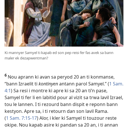
Ki mannyer Samyel ti kapab ed son pep reisi fer fas avek sa bann
maler ek dezapwentman?
6
Nou aprann ki avan sa peryod 20 an ti konmanse,
“bann Izraelit ti
kontinyen
antann parol Samyel.” (
1 Sam.
4:1
) Sa resi i montre ki apre ki sa 20 an ti’n pase,
Samyel ti fer li en labitid pour al vizit sa trwa lavil Izrael,
tou le lannen. I ti rezourd bann dispit e reponn bann
kestyon. Apre sa, i ti retourn dan son lavil Rama.
(
1 Sam. 7:15-17
) Alor, i kler ki Samyel ti touzour reste
okipe. Nou kapab asire ki pandan sa 20 an, i ti annan