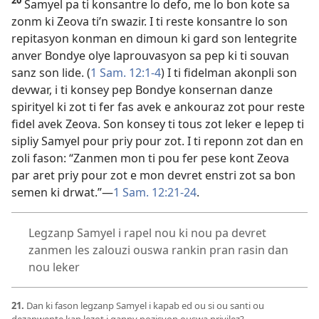
20
Samyel pa ti konsantre lo defo, me lo bon kote sa
zonm ki Zeova ti’n swazir. I ti reste konsantre lo son
repitasyon konman en dimoun ki gard son lentegrite
anver Bondye olye laprouvasyon sa pep ki ti souvan
sanz son lide. (
1 Sam. 12:1-4
) I ti fidelman akonpli son
devwar, i ti konsey pep Bondye konsernan danze
spirityel ki zot ti fer fas avek e ankouraz zot pour reste
fidel avek Zeova. Son konsey ti tous zot leker e lepep ti
sipliy Samyel pour priy pour zot. I ti reponn zot dan en
zoli fason: “Zanmen mon ti pou fer pese kont Zeova
par aret priy pour zot e mon devret enstri zot sa bon
semen ki drwat.”​—
1 Sam. 12:21-24
.
Legzanp Samyel i rapel nou ki nou pa devret
zanmen les zalouzi ouswa rankin pran rasin dan
nou leker
21.
Dan ki fason legzanp Samyel i kapab ed ou si ou santi ou
dezapwente kan lezot i ganny pozisyon ouswa privilez?