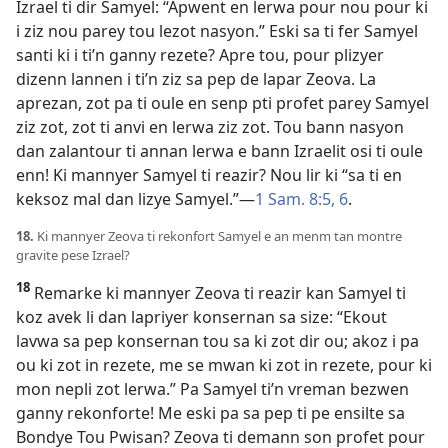
Izrael ti dir Samyel: “Apwent en lerwa pour nou pour ki
i ziz nou parey tou lezot nasyon.” Eski sa ti fer Samyel
santi ki i ti’n ganny rezete? Apre tou, pour plizyer
dizenn lannen i ti’n ziz sa pep de lapar Zeova. La
aprezan, zot pa ti oule en senp pti profet parey Samyel
ziz zot, zot ti anvi en lerwa ziz zot. Tou bann nasyon
dan zalantour ti annan lerwa e bann Izraelit osi ti oule
enn! Ki mannyer Samyel ti reazir? Nou lir ki “sa ti en
keksoz mal dan lizye Samyel.”​—
1 Sam. 8:5, 6
.
18.
Ki mannyer Zeova ti rekonfort Samyel e an menm tan montre
gravite pese Izrael?
18
Remarke ki mannyer Zeova ti reazir kan Samyel ti
koz avek li dan lapriyer konsernan sa size: “Ekout
lavwa sa pep konsernan tou sa ki zot dir ou; akoz i pa
ou ki zot in rezete, me se mwan ki zot in rezete, pour ki
mon nepli zot lerwa.” Pa Samyel ti’n vreman bezwen
ganny rekonforte! Me eski pa sa pep ti pe ensilte sa
Bondye Tou Pwisan? Zeova ti demann son profet pour