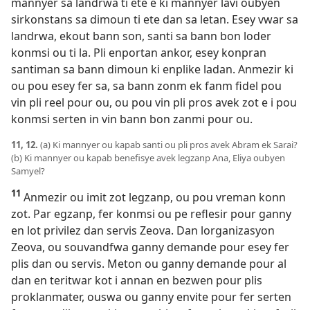
mannyer sa landrwa ti ete e ki mannyer lavi oubyen
sirkonstans sa dimoun ti ete dan sa letan. Esey vwar sa
landrwa, ekout bann son, santi sa bann bon loder
konmsi ou ti la. Pli enportan ankor, esey konpran
santiman sa bann dimoun ki enplike ladan. Anmezir ki
ou pou esey fer sa, sa bann zonm ek fanm fidel pou
vin pli reel pour ou, ou pou vin pli pros avek zot e i pou
konmsi serten in vin bann bon zanmi pour ou.
11, 12.
(a) Ki mannyer ou kapab santi ou pli pros avek Abram ek Sarai?
(b) Ki mannyer ou kapab benefisye avek legzanp Ana, Eliya oubyen
Samyel?
11
Anmezir ou imit zot legzanp, ou pou vreman konn
zot. Par egzanp, fer konmsi ou pe reflesir pour ganny
en lot privilez dan servis Zeova. Dan lorganizasyon
Zeova, ou souvandfwa ganny demande pour esey fer
plis dan ou servis. Meton ou ganny demande pour al
dan en teritwar kot i annan en bezwen pour plis
proklanmater, ouswa ou ganny envite pour fer serten