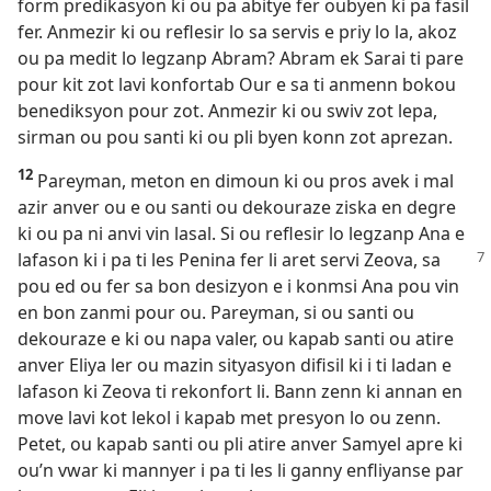
form predikasyon ki ou pa abitye fer oubyen ki pa fasil
fer. Anmezir ki ou reflesir lo sa servis e priy lo la, akoz
ou pa medit lo legzanp Abram? Abram ek Sarai ti pare
pour kit zot lavi konfortab Our e sa ti anmenn bokou
benediksyon pour zot. Anmezir ki ou swiv zot lepa,
sirman ou pou santi ki ou pli byen konn zot aprezan.
12
Pareyman, meton en dimoun ki ou pros avek i mal
azir anver ou e ou santi ou dekouraze ziska en degre
ki ou pa ni anvi vin lasal. Si ou reflesir lo legzanp Ana e
lafason ki i pa ti les Penina fer li aret servi
Zeova, sa
pou ed ou fer sa bon desizyon e i konmsi Ana pou vin
en bon zanmi pour ou. Pareyman, si ou santi ou
dekouraze e ki ou napa valer, ou kapab santi ou atire
anver Eliya ler ou mazin sityasyon difisil ki i ti ladan e
lafason ki Zeova ti rekonfort li. Bann zenn ki annan en
move lavi kot lekol i kapab met presyon lo ou zenn.
Petet, ou kapab santi ou pli atire anver Samyel apre ki
ou’n vwar ki mannyer i pa ti les li ganny enfliyanse par