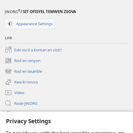
lafwa
®
JW.ORG
/ SIT OFISYEL TEMWEN ZEOVA
Appearance Settings
Link
Eski ou ti a kontan en vizit?
Rod en renyon
(opens
new
Rod en lasanble
(opens
window)
new
Kwa ki nouvo
window)
Video
Rode JW.ORG
Led
Privacy Settings
Donations
(opens