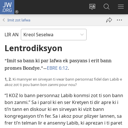
JW.ORG
Log
In
Sanz
Rode
MO
(opens
langaz
JW.ORG
ME
Imit zot lafwa
new
sa
window)
sit
LIR AN
Lentrodiksyon
“Imit sa bann ki par lafwa ek pasyans i erit bann
EBRE 6:12
promes Bondye.”​—
.
1, 2.
Ki mannyer en sirveyan ti vwar bann personnaz fidel dan Labib e
akoz zot ti pou bann bon zanmi pour nou?
“I KOZ lo bann personnaz Labib konmsi zot ti son bann
bon zanmi.” Sa i parol ki en ser Kretyen ti dir apre ki i
ti’n tann en diskour ki en sirveyan ki vizit bann
kongregasyon ti’n fer. Sa i akoz pour plizyer lannen, sa
frer ti’n telman lir e ansenny Labib, ki aprezan i ti paret