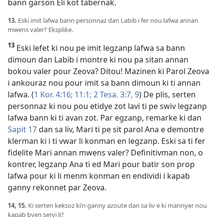
bann garson Eli kot tabernak.
13.
Eski imit lafwa bann personnaz dan Labib i fer nou lafwa annan
mwens valer? Eksplike.
13
Eski lefet ki nou pe imit legzanp lafwa sa bann
dimoun dan Labib i montre ki nou pa sitan annan
bokou valer pour Zeova? Ditou! Mazinen ki Parol Zeova
i ankouraz nou pour imit sa bann dimoun ki ti annan
lafwa. (
1 Kor. 4:16;
11:1;
2 Tesa. 3:7,
9
) De plis, serten
personnaz ki nou pou etidye zot lavi ti pe swiv legzanp
lafwa bann ki ti avan zot. Par egzanp, remarke ki dan
Sapit 17
dan sa liv, Mari ti pe sit parol Ana e demontre
klerman ki i ti vwar li konman en legzanp. Eski sa ti fer
fidelite Mari annan mwens valer? Definitivman non, o
kontrer, legzanp Ana ti ed Mari pour batir son prop
lafwa pour ki li menm konman en endividi i kapab
ganny rekonnet par Zeova.
14, 15.
Ki serten keksoz ki’n ganny azoute dan sa liv e ki mannyer nou
kapab byen servi li?