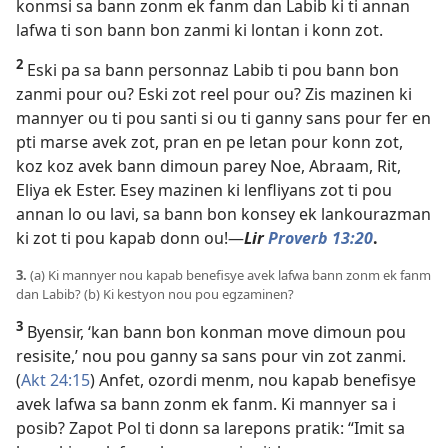
konmsi sa bann zonm ek fanm dan Labib ki ti annan
lafwa ti son bann bon zanmi ki lontan i konn zot.
2
Eski pa sa bann personnaz Labib ti pou bann bon
zanmi pour ou? Eski zot reel pour ou? Zis mazinen ki
mannyer ou ti pou santi si ou ti ganny sans pour fer en
pti marse avek zot, pran en pe letan pour konn zot,
koz koz avek bann dimoun parey Noe, Abraam, Rit,
Eliya ek Ester. Esey mazinen ki lenfliyans zot ti pou
annan lo ou lavi, sa bann bon konsey ek lankourazman
ki zot ti pou kapab donn ou!​—
Lir
Proverb 13:20
.
3.
(a) Ki mannyer nou kapab benefisye avek lafwa bann zonm ek fanm
dan Labib? (b) Ki kestyon nou pou egzaminen?
3
Byensir, ‘kan bann bon konman move dimoun pou
resisite,’ nou pou ganny sa sans pour vin zot zanmi.
(
Akt 24:15
) Anfet, ozordi menm, nou kapab benefisye
avek lafwa sa bann zonm ek fanm. Ki mannyer sa i
posib? Zapot Pol ti donn sa larepons pratik: “Imit sa