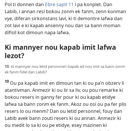
Pol ti donnen dan
Ebre sapit 11
i pa konplet. Dan
Labib, i annan resi bokou zonm ek fanm, zenn konman
vye, diferan sirkonstans lavi, ki ti demontre lafwa dan
zot lavi e ki kapab ansenny nou dan sa bann moman
difisil kot dimoun napa lafwa.
Ki mannyer nou kapab imit lafwa
lezot?
10.
Ki mannyer nou letid personnel i kapab ed nou imit sa bann zonm
ek fanm fidel dan Labib?
10
Ou pa kapab imit en dimoun tan ki ou pa’n obzerv li
atantivman. Anmezir ki ou lir sa liv, ou pou remarke ki
bokou resers in ganny fer pour ki ou kapab etidye
lafwa sa bann zonm ek fanm. Akoz ou osi ou pa fer plis
resers lo ou menm? Dan ou letid personnel, fouy dan
Labib avek bann zouti resers ki ou annan. Anmezir ki
ou medit lo sa ki ou pe etidye, esey mazinen ki