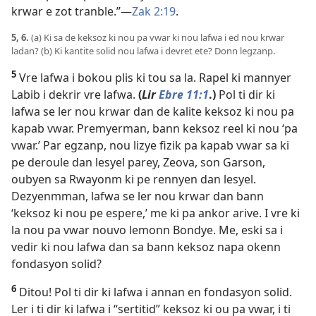
krwar e zot tranble.”​—
Zak 2:19
.
5, 6.
(a) Ki sa de keksoz ki nou pa vwar ki nou lafwa i ed nou krwar
ladan? (b) Ki kantite solid nou lafwa i devret ete? Donn legzanp.
5
Vre lafwa i bokou plis ki tou sa la. Rapel ki mannyer
Labib i dekrir vre lafwa.
(
Lir
Ebre 11:1
.)
Pol ti dir ki
lafwa se ler nou krwar dan de kalite keksoz ki nou pa
kapab vwar. Premyerman, bann keksoz reel ki nou ‘pa
vwar.’ Par egzanp, nou lizye fizik pa kapab vwar sa ki
pe deroule dan lesyel parey, Zeova, son Garson,
oubyen sa Rwayonm ki pe rennyen dan lesyel.
Dezyenmman, lafwa se ler nou krwar dan bann
‘keksoz ki nou pe espere,’ me ki pa ankor arive. I vre ki
la nou pa vwar nouvo lemonn Bondye. Me, eski sa i
vedir ki nou lafwa dan sa bann keksoz napa okenn
fondasyon solid?
6
Ditou! Pol ti dir ki lafwa i annan en fondasyon solid.
Ler i ti dir ki lafwa i “sertitid” keksoz ki ou pa vwar, i ti