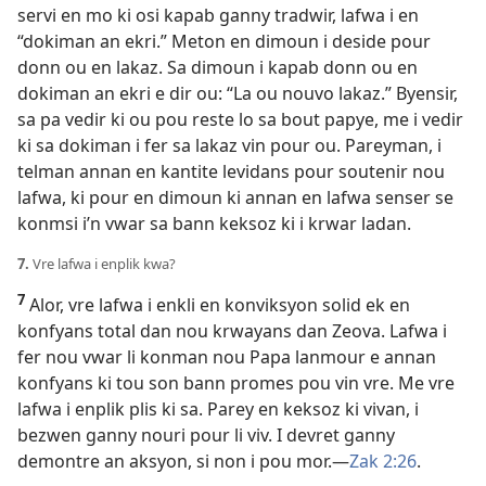
servi en mo ki osi kapab ganny tradwir, lafwa i en
“dokiman an ekri.” Meton en dimoun i deside pour
donn ou en lakaz. Sa dimoun i kapab donn ou en
dokiman an ekri e dir ou: “La ou nouvo lakaz.” Byensir,
sa pa vedir ki ou pou reste lo sa bout papye, me i vedir
ki sa dokiman i fer sa lakaz vin pour ou. Pareyman, i
telman annan en kantite levidans pour soutenir nou
lafwa, ki pour en dimoun ki annan en lafwa senser se
konmsi i’n vwar sa bann keksoz ki i krwar ladan.
7.
Vre lafwa i enplik kwa?
7
Alor, vre lafwa i enkli en konviksyon solid ek en
konfyans total dan nou krwayans dan Zeova. Lafwa i
fer nou vwar li konman nou Papa lanmour e annan
konfyans ki tou son bann promes pou vin vre. Me vre
lafwa i enplik plis ki sa. Parey en keksoz ki vivan, i
bezwen ganny nouri pour li viv. I devret ganny
demontre an aksyon, si non i pou mor.​—
Zak 2:26
.