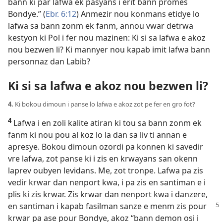
bann ki par lafwa ek pasyans i erit bann promes
Bondye.” (
Ebr. 6:12
) Anmezir nou konmans etidye lo
lafwa sa bann zonm ek fanm, annou vwar detrwa
kestyon ki Pol i fer nou mazinen: Ki si sa lafwa e akoz
nou bezwen li? Ki mannyer nou kapab imit lafwa bann
personnaz dan Labib?
Ki si sa lafwa e akoz nou bezwen li?
4.
Ki bokou dimoun i panse lo lafwa e akoz zot pe fer en gro fot?
4
Lafwa i en zoli kalite atiran ki tou sa bann zonm ek
fanm ki nou pou al koz lo la dan sa liv ti annan e
apresye. Bokou dimoun ozordi pa konnen ki savedir
vre lafwa, zot panse ki i zis en krwayans san okenn
laprev oubyen levidans. Me, zot tronpe. Lafwa pa zis
vedir krwar dan nenport kwa, i pa zis en santiman e i
plis ki zis krwar. Zis krwar dan nenport kwa i danzere,
en santiman i kapab fasilman sanze e
menm zis pour
krwar pa ase pour Bondye, akoz “bann demon osi i