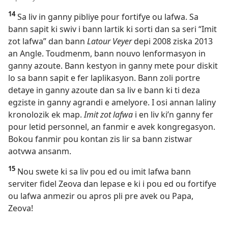
14
Sa liv in ganny pibliye pour fortifye ou lafwa. Sa
bann sapit ki swiv i bann lartik ki sorti dan sa seri “Imit
zot lafwa” dan bann
Latour Veyer
depi 2008 ziska 2013
an Angle. Toudmenm, bann nouvo lenformasyon in
ganny azoute. Bann kestyon in ganny mete pour diskit
lo sa bann sapit e fer laplikasyon. Bann zoli portre
detaye in ganny azoute dan sa liv e bann ki ti deza
egziste in ganny agrandi e amelyore. I osi annan laliny
kronolozik ek map.
Imit zot lafwa
i en liv ki’n ganny fer
pour letid personnel, an fanmir e avek kongregasyon.
Bokou fanmir pou kontan zis lir sa bann zistwar
aotvwa ansanm.
15
Nou swete ki sa liv pou ed ou imit lafwa bann
serviter fidel Zeova dan lepase e ki i pou ed ou fortifye
ou lafwa anmezir ou apros pli pre avek ou Papa,
Zeova!