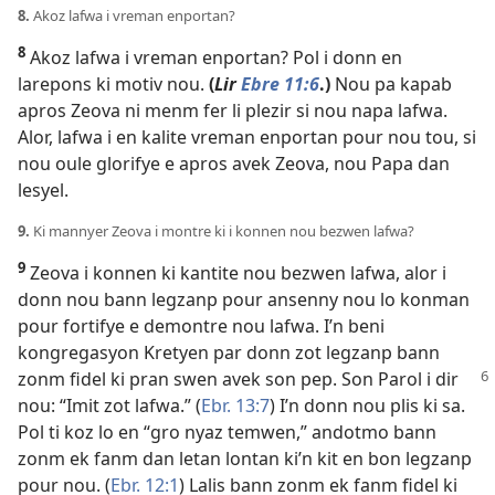
8.
Akoz lafwa i vreman enportan?
8
Akoz lafwa i vreman enportan? Pol i donn en
larepons ki motiv nou.
(
Lir
Ebre 11:6
.)
Nou pa kapab
apros Zeova ni menm fer li plezir si nou napa lafwa.
Alor, lafwa i en kalite vreman enportan pour nou tou, si
nou oule glorifye e apros avek Zeova, nou Papa dan
lesyel.
9.
Ki mannyer Zeova i montre ki i konnen nou bezwen lafwa?
9
Zeova i konnen ki kantite nou bezwen lafwa, alor i
donn nou bann legzanp pour ansenny nou lo konman
pour fortifye e demontre nou lafwa. I’n beni
kongregasyon Kretyen par donn zot legzanp bann
zonm fidel ki pran swen avek
son pep. Son Parol i dir
nou: “Imit zot lafwa.” (
Ebr. 13:7
) I’n donn nou plis ki sa.
Pol ti koz lo en “gro nyaz temwen,” andotmo bann
zonm ek fanm dan letan lontan ki’n kit en bon legzanp
pour nou. (
Ebr. 12:1
) Lalis bann zonm ek fanm fidel ki