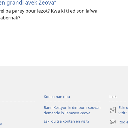
en grandi avek Zeova”
yel pa parey pour lezot? Kwa ki ti ed son lafwa
 tabernak?
Konsernan nou
Link
Bann Kestyon ki dimoun i souvan
Eski 
demande lo Temwen Zeova
vizit?
Eski ou ti a kontan en vizit?
Rod e
iv
(opens