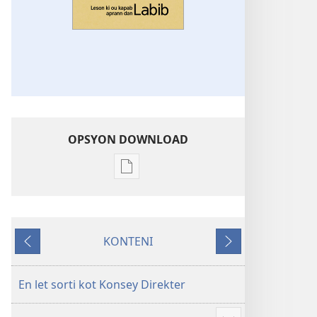
OPSYON DOWNLOAD
Opsyon
pour
download
bann
KONTENI
piblikasyon
Avan
Swivan
dan
forma
En let sorti kot Konsey Direkter
elektronik
Leson