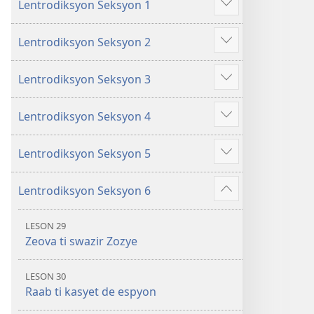
Lentrodiksyon Seksyon 1
ki
Show
ou
more
Lentrodiksyon Seksyon 2
kapab
Show
aprann
more
dan
Lentrodiksyon Seksyon 3
Show
Labib
more
Lentrodiksyon Seksyon 4
Show
more
Lentrodiksyon Seksyon 5
Show
more
Lentrodiksyon Seksyon 6
Show
more
LESON 29
Zeova ti swazir Zozye
LESON 30
Raab ti kasyet de espyon