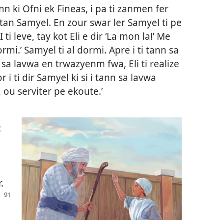
n ki Ofni ek Fineas, i pa ti zanmen fer
tan Samyel. En zour swar ler Samyel ti pe
I ti leve, tay kot Eli e dir ‘La mon la!’ Me
dormi.’ Samyel ti al dormi. Apre i ti tann sa
 sa lavwa en trwazyenm fwa, Eli ti realize
r i ti dir Samyel ki si i tann sa lavwa
, ou serviter pe ekoute.’
:
.