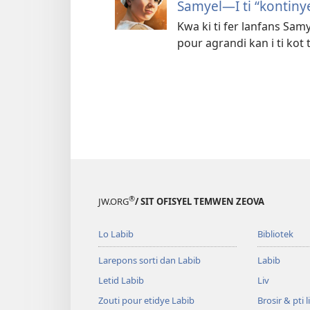
Samyel—I ti “kontiny
Kwa ki ti fer lanfans Sam
pour agrandi kan i ti kot
®
JW.ORG
/ SIT OFISYEL TEMWEN ZEOVA
Lo Labib
Bibliotek
Larepons sorti dan Labib
Labib
Letid Labib
Liv
Zouti pour etidye Labib
Brosir & pti l