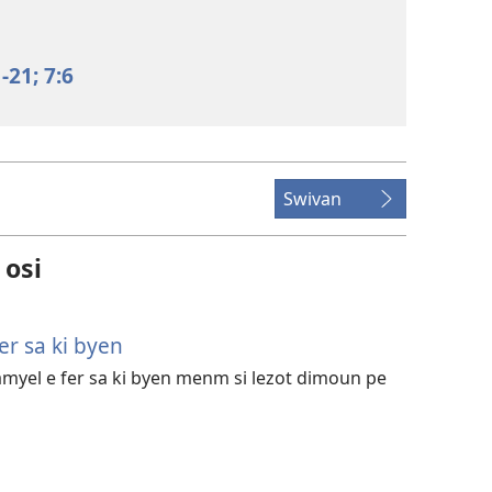
1-21;
7:6
Swivan
 osi
er sa ki byen
yel e fer sa ki byen menm si lezot dimoun pe