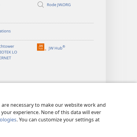
o
Rode JW.ORG
ations
chtower
®
JW Hub
(opens
LIOTEK LO
new
ERNET
window)
es are necessary to make our website work and
your experience. None of this data will ever
nologies
. You can customize your settings at
 PERSONNEL
|
PRIVACY SETTINGS