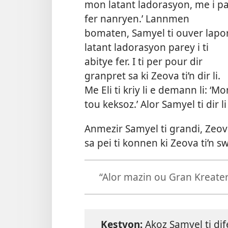
mon latant ladorasyon, me i p
fer nanryen.’ Lannmen
bomaten, Samyel ti ouver lapo
latant ladorasyon parey i ti
abitye fer. I ti per pour dir
granpret sa ki Zeova ti’n dir li.
Me Eli ti kriy li e demann li: ‘
tou keksoz.’ Alor Samyel ti dir l
Anmezir Samyel ti grandi, Zeova
sa pei ti konnen ki Zeova ti’n 
“Alor mazin ou Gran Kreater 
Kestyon:
Akoz Samyel ti dif