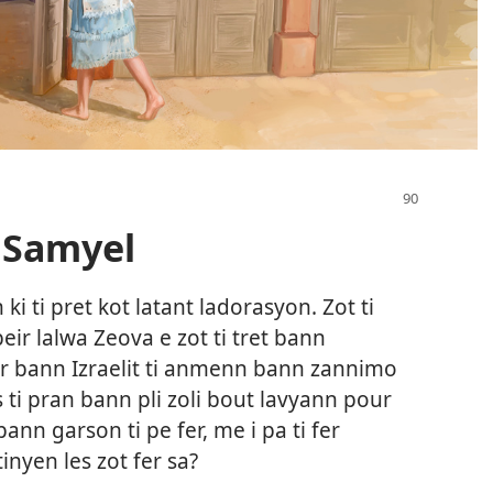
 Samyel
ki ti pret kot latant ladorasyon. Zot ti
beir lalwa Zeova e zot ti tret bann
r bann Izraelit ti anmenn bann zannimo
 ti pran bann pli zoli bout lavyann pour
ann garson ti pe fer, me i pa ti fer
inyen les zot fer sa?