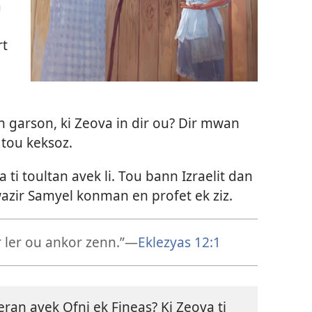
a
rt
Mon garson, ki Zeova in dir ou? Dir mwan
i tou keksoz.
 ti toultan avek li. Tou bann Izraelit dan
swazir Samyel konman en profet ek ziz.
ler ou ankor zenn.”​—⁠
Eklezyas 12:1
eran avek Ofni ek Fineas? Ki Zeova ti