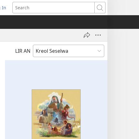
 In
pens
Search
ew
ndow)
LIR AN