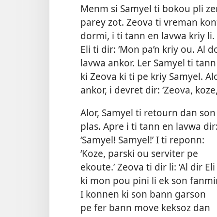
Menm si Samyel ti bokou pli zen
parey zot. Zeova ti vreman kon
dormi, i ti tann en lavwa kriy li. 
Eli ti dir: ‘Mon pa’n kriy ou. Al 
lavwa ankor. Ler Samyel ti tann
ki Zeova ki ti pe kriy Samyel. Alo
ankor, i devret dir: ‘Zeova, koze
Alor, Samyel ti retourn dan son
plas. Apre i ti tann en lavwa dir
‘Samyel! Samyel!’ I ti reponn:
‘Koze, parski ou serviter pe
ekoute.’ Zeova ti dir li: ‘Al dir Eli
ki mon pou pini li ek son fanmir
I konnen ki son bann garson
pe fer bann move keksoz dan