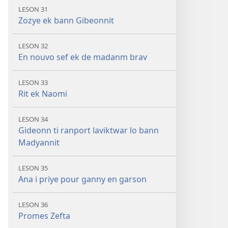
LESON 31
Zozye ek bann Gibeonnit
LESON 32
En nouvo sef ek de madanm brav
LESON 33
Rit ek Naomi
LESON 34
Gideonn ti ranport laviktwar lo bann
Madyannit
LESON 35
Ana i priye pour ganny en garson
LESON 36
Promes Zefta