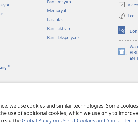
Bann renyon
new
Vide
tasyon
window)
Memoryal
tik
Led
Lasanble
Bann aktivite
Don
(opens
Bann leksperyans
new
window)
Wat
BIB
(opens
ENT
new
®
window)
ting
man odyo
ence, we use cookies and similar technologies. Some cooki
the use of additional cookies, which we use only to improve 
, read the
Global Policy on Use of Cookies and Similar Tech
and Tract Society of Pennsylvania.
REGILASYON LIZAZ
|
LENFORMASYON