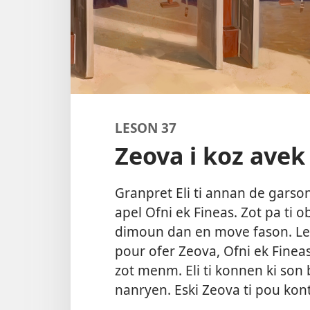
LESON 37
Zeova i koz avek
Granpret Eli ti annan de garson 
apel Ofni ek Fineas. Zot pa ti o
dimoun dan en move fason. Le
pour ofer Zeova, Ofni ek Fineas
zot menm. Eli ti konnen ki son b
nanryen. Eski Zeova ti pou kont