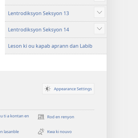
more
Lentrodiksyon Seksyon 13
Show
more
Lentrodiksyon Seksyon 14
Show
more
Leson ki ou kapab aprann dan Labib
Appearance Settings
ou ti a kontan en
Rod en renyon
(opens
new
window)
n lasanble
Kwa ki nouvo