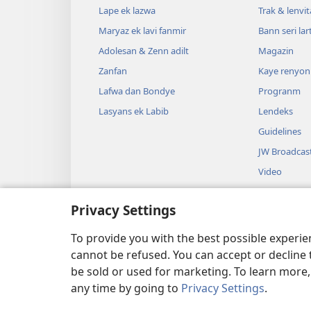
Lape ek lazwa
Trak & lenvi
Maryaz ek lavi fanmir
Bann seri lar
Adolesan & Zenn adilt
Magazin
Zanfan
Kaye renyon
Lafwa dan Bondye
Progranm
Lasyans ek Labib
Lendeks
Guidelines
JW Broadcas
Video
Lanmizik
Privacy Settings
Lanrezistre
Lektir Labib
To provide you with the best possible experi
cannot be refused. You can accept or decline 
be sold or used for marketing. To learn more
any time by going to
Privacy Settings
.
Copyright
© 2026 Watch Tower Bible 