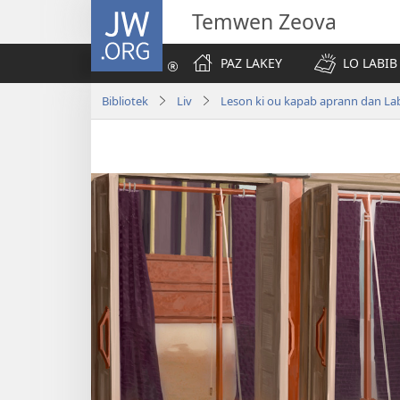
JW.ORG
Temwen Zeova
PAZ LAKEY
LO LABIB
Bibliotek
Liv
Leson ki ou kapab aprann dan La