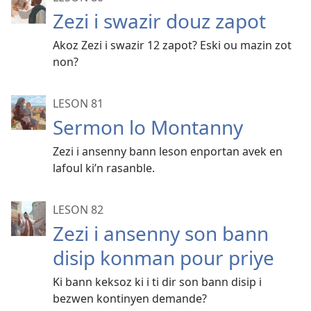
Zezi i swazir douz zapot
Akoz Zezi i swazir 12 zapot? Eski ou mazin zot
non?
LESON 81
Sermon lo Montanny
Zezi i ansenny bann leson enportan avek en
lafoul ki’n rasanble.
LESON 82
Zezi i ansenny son bann
disip konman pour priye
Ki bann keksoz ki i ti dir son bann disip i
bezwen kontinyen demande?