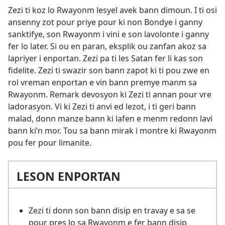
Zezi ti koz lo Rwayonm lesyel avek bann dimoun. I ti osi
ansenny zot pour priye pour ki non Bondye i ganny
sanktifye, son Rwayonm i vini e son lavolonte i ganny
fer lo later. Si ou en paran, eksplik ou zanfan akoz sa
lapriyer i enportan. Zezi pa ti les Satan fer li kas son
fidelite. Zezi ti swazir son bann zapot ki ti pou zwe en
rol vreman enportan e vin bann premye manm sa
Rwayonm. Remark devosyon ki Zezi ti annan pour vre
ladorasyon. Vi ki Zezi ti anvi ed lezot, i ti geri bann
malad, donn manze bann ki lafen e menm redonn lavi
bann ki’n mor. Tou sa bann mirak i montre ki Rwayonm
pou fer pour limanite.
LESON ENPORTAN
Zezi ti donn son bann disip en travay e sa se
pour pres lo sa Rwayonm e fer bann disip