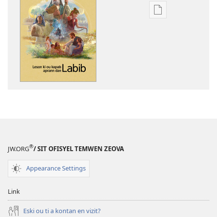
Opsyon
pour
download
bann
piblikasyon
dan
forma
elektronik
Leson
ki
ou
kapab
®
JW.ORG
/ SIT OFISYEL TEMWEN ZEOVA
aprann
dan
Appearance Settings
Labib
Link
Eski ou ti a kontan en vizit?