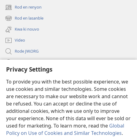
Rod en renyon
(opens
new
Rod en lasanble
(opens
window)
new
Kwa ki nouvo
window)
Video
Rode JW.ORG
Led
Privacy Settings
Donations
(opens
To provide you with the best possible experience, we
new
use cookies and similar technologies. Some cookies
window)
Watchtower BIBLIOTEK LO ENTERNET
are necessary to make our website work and cannot
(opens
be refused. You can accept or decline the use of
new
®
JW Hub
window)
additional cookies, which we use only to improve
(opens
new
your experience. None of this data will ever be sold or
window)
used for marketing. To learn more, read the
Global
Policy on Use of Cookies and Similar Technologies
.