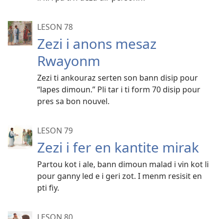
LESON 78
Zezi i anons mesaz
Rwayonm
Zezi ti ankouraz serten son bann disip pour
“lapes dimoun.” Pli tar i ti form 70 disip pour
pres sa bon nouvel.
LESON 79
Zezi i fer en kantite mirak
Partou kot i ale, bann dimoun malad i vin kot li
pour ganny led e i geri zot. I menm resisit en
pti fiy.
LESON 80