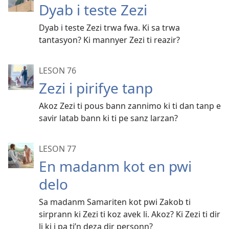
Dyab i teste Zezi
Dyab i teste Zezi trwa fwa. Ki sa trwa
tantasyon? Ki mannyer Zezi ti reazir?
LESON 76
Zezi i pirifye tanp
Akoz Zezi ti pous bann zannimo ki ti dan tanp e
savir latab bann ki ti pe sanz larzan?
LESON 77
En madanm kot en pwi
delo
Sa madanm Samariten kot pwi Zakob ti
sirprann ki Zezi ti koz avek li. Akoz? Ki Zezi ti dir
li ki i pa ti’n deza dir personn?