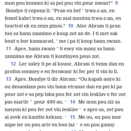
9
mon pou konnen ki sa pei pou vin pour mwan?”
*
Bondye ti reponn li: “Pran en bef
trwa-z-an, en
femel kabri trwa-z-an, en mal mouton trwa-z-an, en
10
tourtrel ek en zenn pizon.”
Alor Abram ti pran
tou sa bann zannimo e koup zot an de. I ti met sak
*
bout o bor kanmarad,
me i pa ti koup bann zwazo.
11
*
Apre, bann zwazo
ti esey vin manz sa bann
zannimo me Abram ti kontinyen pous zot.
12
Ler soley ti pe al kouse, Abram ti tonm dan en
profon sonmey e en fernwanr ki fer per ti vin lo li.
13
Apre, Bondye ti dir Abram: “Ou kapab asire ki
ou desandans pou vin bann etranze dan en pei ki pa
pour zot e sa pep laba pou fer zot vin lesklav e fer zot
+
14
*
pas martir
pour 400 an.
Me mon pou ziz sa
+
nasyon ki pou fer zot vin lesklav
e apre sa, zot pou
+
15
al avek en kantite keksoz.
Me ou, ou pou mor
+
anpe ler ou pou ariv en bon laz
e ou pou ganny