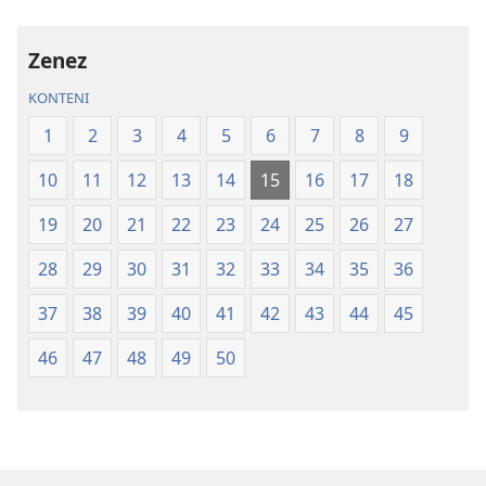
elektronik
—
Labib
Tradiksyon
Zenez
—
nouvo
Tradiksyon
lemonn
KONTENI
nouvo
1
2
3
4
5
6
7
8
9
lemonn
10
11
12
13
14
15
16
17
18
19
20
21
22
23
24
25
26
27
28
29
30
31
32
33
34
35
36
37
38
39
40
41
42
43
44
45
46
47
48
49
50