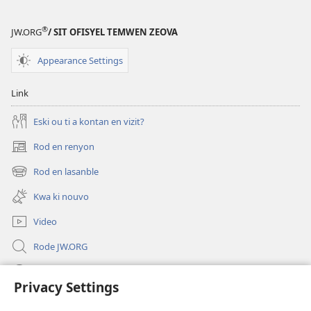
®
JW.ORG
/ SIT OFISYEL TEMWEN ZEOVA
Appearance Settings
Link
Eski ou ti a kontan en vizit?
Rod en renyon
(opens
new
Rod en lasanble
(opens
window)
new
Kwa ki nouvo
window)
Video
Rode JW.ORG
Led
Privacy Settings
Donations