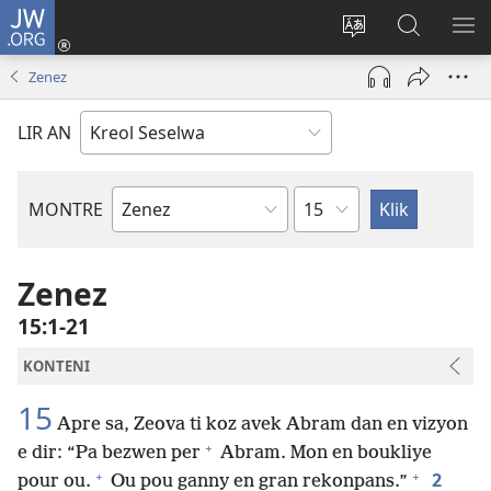
JW.ORG
Log
In
Sanz
Rode
MO
(opens
langaz
JW.ORG
ME
Zenez
new
sa
window)
sit
LIR AN
Sapit
MONTRE
Liv
Labib
Zenez
15:1-21
KONTENI
15
Apre sa, Zeova ti koz avek Abram dan en vizyon
+
e dir: “Pa bezwen per
Abram. Mon en boukliye
+
+
2
pour ou.
Ou pou ganny en gran rekonpans.”