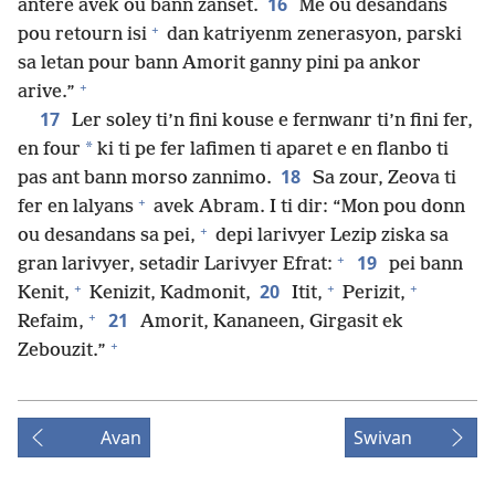
16
antere avek ou bann zanset.
Me ou desandans
+
pou retourn isi
dan katriyenm zenerasyon, parski
sa letan pour bann Amorit ganny pini pa ankor
+
arive.”
17
Ler soley ti’n fini kouse e fernwanr ti’n fini fer,
*
en four
ki ti pe fer lafimen ti aparet e en flanbo ti
18
pas ant bann morso zannimo.
Sa zour, Zeova ti
+
fer en lalyans
avek Abram. I ti dir: “Mon pou donn
+
ou desandans sa pei,
depi larivyer Lezip ziska sa
+
19
gran larivyer, setadir Larivyer Efrat:
pei bann
+
+
+
20
Kenit,
Kenizit, Kadmonit,
Itit,
Perizit,
+
21
Refaim,
Amorit, Kananeen, Girgasit ek
+
Zebouzit.”
Avan
Swivan