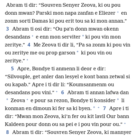
Abram ti dir: “Souvren Senyer Zeova, ki ou pou
+
donn mwan? Parski mon napa zanfan e Eliezer
en
zonm sorti Damas ki pou erit tou sa ki mon annan.”
3
Abram ti osi dir: “Ou pa’n donn mwan okenn
+
*
desandans
e enn mon serviter
ki pou vin mon
4
zeritye.”
Me Zeova ti dir li, “Pa sa zonm ki pou vin
*
ou zeritye me ou prop garson
ki pou vin ou
+
zeritye.”
5
Apre, Bondye ti anmenn li deor e dir:
“Silvouple, get anler dan lesyel e kont bann zetwal si
ou kapab.” Apre i ti dir li: “Koumsanmenm ou
+
6
desandans pou vini.”
Abram ti annan lafwa dan
+
*
*
Zeova
e pour sa rezon, Bondye ti konsider
li
+
7
*
konman en dimoun ki fer sa ki byen.
Apre i ti
dir: “Mwan mon Zeova, ki’n fer ou kit lavil Our bann
+
Kaldeen pour donn ou sa pei e i pou vin pour ou.”
8
Abram ti dir: “Souvren Senyer Zeova, ki mannyer