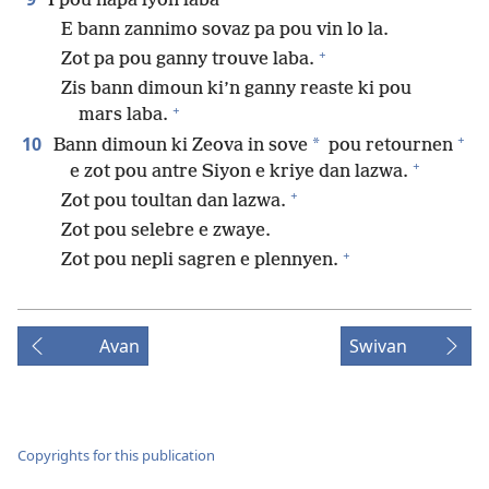
I pou napa lyon laba
E bann zannimo sovaz pa pou vin lo la.
+
Zot pa pou ganny trouve laba.
Zis bann dimoun ki’n ganny reaste ki pou
+
mars laba.
+
10
*
Bann dimoun ki Zeova in sove
pou retournen
+
e zot pou antre Siyon e kriye dan lazwa.
+
Zot pou toultan dan lazwa.
Zot pou selebre e zwaye.
+
Zot pou nepli sagren e plennyen.
Avan
Swivan
Copyrights for this publication