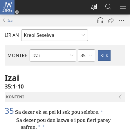
JW.ORG
Log
In
Sanz
Rode
MO
(opens
langaz
JW.ORG
ME
Izai
new
sa
window)
sit
LIR AN
Sapit
MONTRE
Liv
Labib
Izai
35:1-10
KONTENI
35
+
Sa dezer ek sa pei ki sek pou selebre,
Sa dezer pou dan lazwa e i pou fleri parey
+
*
safran.