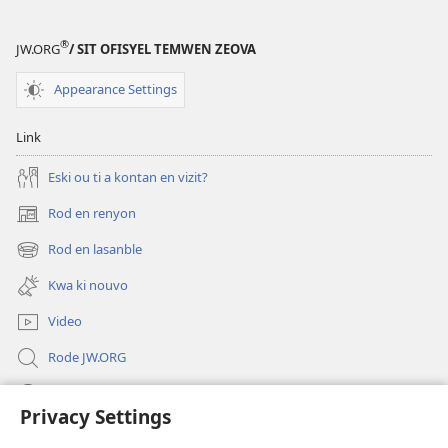
®
JW.ORG
/ SIT OFISYEL TEMWEN ZEOVA
Appearance Settings
Link
Eski ou ti a kontan en vizit?
Rod en renyon
(opens
new
Rod en lasanble
(opens
window)
new
Kwa ki nouvo
window)
Video
Rode JW.ORG
Led
Privacy Settings
Donations