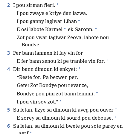
+
2
I pou sirman fleri.
I pou zwaye e kriye dan lazwa.
+
I pou ganny laglwar Liban
+
+
E osi labote Karmel
ek Saronn.
Zot pou vwar laglwar Zeova, labote nou
Bondye.
3
Fer bann lanmen ki fay vin for
+
E fer bann zenou ki pe tranble vin for.
4
*
Dir bann dimoun ki enkyet:
“Reste for. Pa bezwen per.
Gete! Zot Bondye pou revanze,
+
Bondye pou pini zot bann lennmi.
+
I pou vin sov zot.”
+
5
Sa letan, lizye sa dimoun ki aveg pou ouver
+
E zorey sa dimoun ki sourd pou debouse.
6
Sa letan, sa dimoun ki bwete pou sote parey en
+
serf