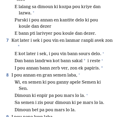
E lalang sa dimoun ki kozpa pou kriye dan
+
lazwa.
Parski i pou annan en kantite delo ki pou
koule dan dezer
E bann pti larivyer pou koule dan dezer.
7
Kot later i sek i pou vin en lanmar ranpli avek zon
*
+
E kot later i sek, i pou vin bann sours delo.
+
*
Dan bann landrwa kot bann sakal
i reste
*
I pou annan bann zerb ver, zon ek papiris.
+
8
I pou annan en gran semen laba,
Wi, en semen ki pou ganny apele Semen ki
Sen.
+
Dimoun ki enpir pa pou mars lo la.
Sa semen i zis pour dimoun ki pe mars lo la.
Dimoun bet pa pou mars lo la.
9