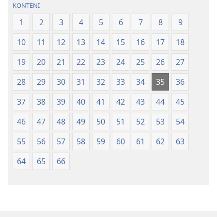
Tradiksyon
lemonn
KONTENI
nouvo
1
2
3
4
5
6
7
8
9
lemonn
10
11
12
13
14
15
16
17
18
19
20
21
22
23
24
25
26
27
28
29
30
31
32
33
34
35
36
37
38
39
40
41
42
43
44
45
46
47
48
49
50
51
52
53
54
55
56
57
58
59
60
61
62
63
64
65
66