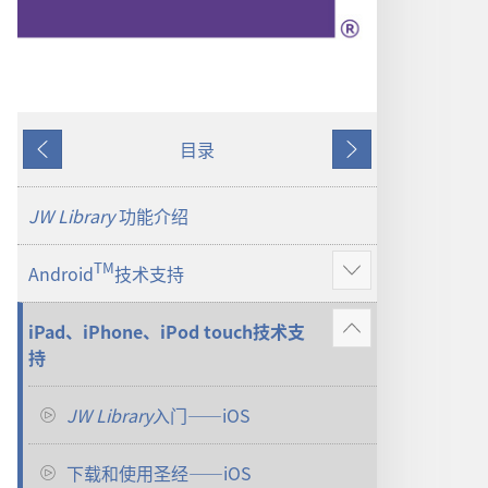
目录
上
下
一
一
页
页
JW Library
功能介绍
TM
Android
技术支持
显
示
iPad、iPhone、iPod touch技术支
更
显
持
多
示
更
JW Library
入门——iOS
多
下载和使用圣经——iOS