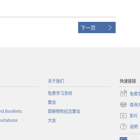
下一页
关于我们
快速链接
免费学习圣经
免费
聚会
查询
（打
nd Booklets
耶稣牺牲纪念聚会
开
影片
新
nvitations
大会
窗
说明
口）