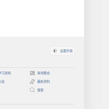
the
App
Store
（打
开
新
窗
口）
设置外观
学习圣经
查询聚会
（打
开
大会
最新资料
新
窗
搜索
口）