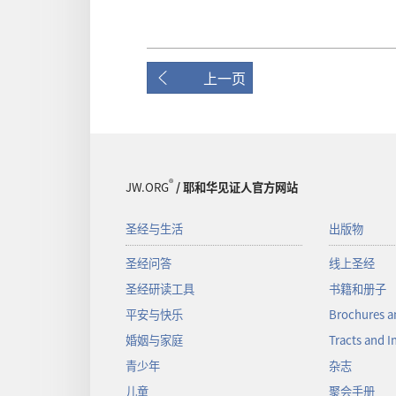
上一页
®
JW.ORG
/ 耶和华见证人官方网站
圣经与生活
出版物
圣经问答
线上圣经
圣经研读工具
书籍和册子
平安与快乐
Brochures a
婚姻与家庭
Tracts and I
青少年
杂志
儿童
聚会手册