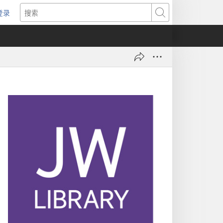
登录
（打
搜
开
索
新
窗
口）