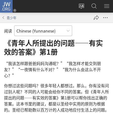
JW.ORG
登
录
更
搜
显
（打
改
索
示
青少年
开
网
JW.ORG
菜
新
站
单
阅读
窗
语
口）
言
《青年人所提出的问题——有实
效的答案》第1册
“我该怎样跟爸爸妈妈沟通呢？”“我怎样才能交到朋
友？”“一夜情有什么不对？”“我为什么会这么不开
心？”
你想过这些问题吗？很多年轻人都想过。那么，你有没有问
过别人呢？不同的人可能会给你不同的答案。但《青年人所
提出的问题——有实效的答案》第1册可以帮你找出正确的
答案。这本书里的建议，都是以圣经中实用的原则为根据
的。圣经已帮助数以百万计的人成功地应付生活上的问题。