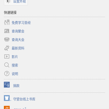
设置外观
快速链接
免费学习圣经
查询聚会
（打
开
查询大会
（打
新
开
窗
最新资料
新
口）
窗
影片
口）
搜索
说明
捐款
（打
开
新
守望台线上书库
（打
窗
开
口）
®