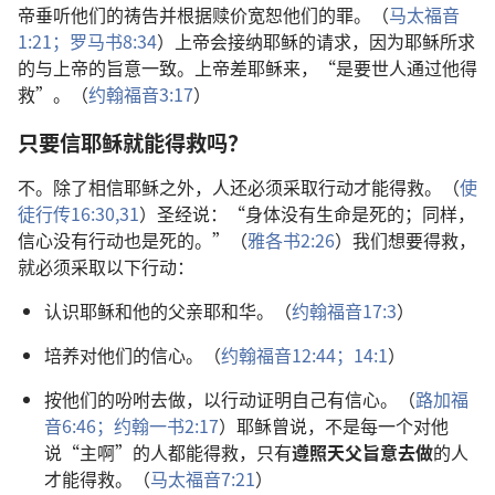
帝垂听他们的祷告并根据赎价宽恕他们的罪。（
马太福音
1:21；
罗马书8:34
）上帝会接纳耶稣的请求，因为耶稣所求
的与上帝的旨意一致。上帝差耶稣来，“是要世人通过他得
救”。（
约翰福音3:17
）
只要信耶稣就能得救吗？
不。除了相信耶稣之外，人还必须采取行动才能得救。（
使
徒行传16:30,31
）圣经说：“身体没有生命是死的；同样，
信心没有行动也是死的。”（
雅各书2:26
）我们想要得救，
就必须采取以下行动：
认识耶稣和他的父亲耶和华。（
约翰福音17:3
）
培养对他们的信心。（
约翰福音12:44；
14:1
）
按他们的吩咐去做，以行动证明自己有信心。（
路加福
音6:46；
约翰一书2:17
）耶稣曾说，不是每一个对他
说“主啊”的人都能得救，只有
遵照天父旨意去做
的人
才能得救。（
马太福音7:21
）