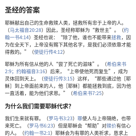
圣经的答案
耶稣献出自己的生命救赎人类，拯救所有忠于上帝的人。
（
马太福音20:28
）因此，圣经称耶稣为“救世主”。（
约
翰一书4:14
）圣经也说：“除了他，谁也不能带来
拯救
，因
为在全天下，上帝没有赐下其他名字，是我们必须依靠才能
得救的。”（
使徒行传4:12
）
耶稣为所有信从他的人“尝了死亡的滋味”。（
希伯来书
2:9；
约翰福音3:16
）后来，“上帝使他死而复生”，成为
灵体回到天上。（
使徒行传3:15
）这样，“那些通过他［耶
稣］到上帝面前来的人，他［耶稣］都能拯救到底，因为他
一直活着，能为他们求恩。”（
希伯来书7:25
）
为什么我们需要耶稣代求？
我们生来就有罪。（
罗马书3:23
）
罪
使人与上帝隔绝，也带
来死亡。（
罗马书6:23
）但是耶稣会“帮助”对
赎价
有信心
的人。（
约翰一书2:1
）耶稣会为有罪的人类祈求，恳求上