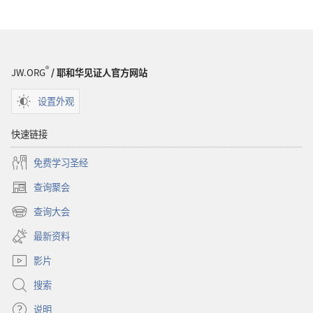
®
JW.ORG
/ 耶和华见证人官方网站
设置外观
快速链接
免费学习圣经
查询聚会
（打
开
查询大会
（打
新
开
窗
最新资料
新
口）
窗
影片
口）
搜索
说明