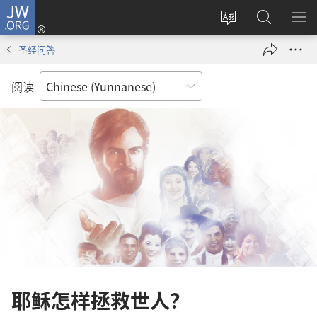
JW.ORG
登
录
更
搜
显
（打
改
索
示
圣经问答
开
网
JW.ORG
菜
新
站
单
阅读
窗
语
口）
言
耶稣怎样拯救世人？