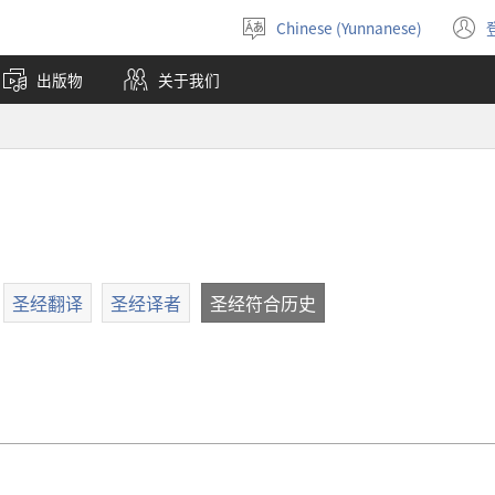
Chinese (Yunnanese)
选
择
出版物
关于我们
语
言
圣经翻译
圣经译者
圣经符合历史