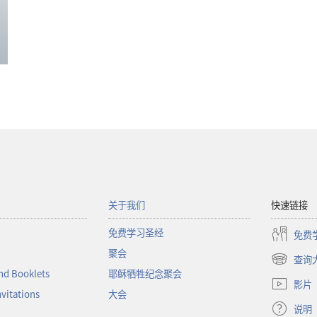
关于我们
快速链接
免费学习圣经
免费
聚会
查询
（打
nd Booklets
耶稣牺牲纪念聚会
开
影片
新
nvitations
大会
窗
说明