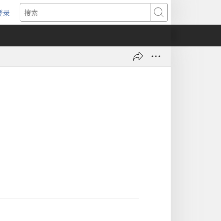
登录
（打
搜
开
索
新
窗
口）