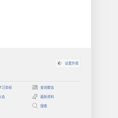
设置外观
学习圣经
查询聚会
（打
开
大会
最新资料
新
窗
搜索
口）