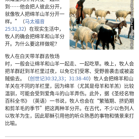
到…⁠…他会把人彼此分开，
就像牧人把绵羊山羊分开一
样。”（
马太福音
25:31,32
）在现实生活中，
牧人的确会把绵羊和山羊分
开。为什么要这样做呢？
牧人在白天带羊群去牧场
时，一般会让绵羊和山羊一起走、一起吃草。晚上，牧人会
把羊群赶到羊栏里过夜，以免它们受寒、受野兽袭击或被盗
贼偷去。（
创世记30:32,33；
31:38-40
）牧人会把绵羊和山
羊关在不同的羊栏里，因为绵羊（尤其是母羊和羊羔）比较
温驯，可能会受到爱角斗的山羊弄伤。此外，据《圣经名物
百科全书》（英语）一书说，牧人也会在“繁殖期、挤奶期
和剪羊毛的季节”把这两种羊分开。在古代，不少以色列人
以牧羊为生，因此耶稣引用他的听众熟悉的事物和情景来打
比喻。