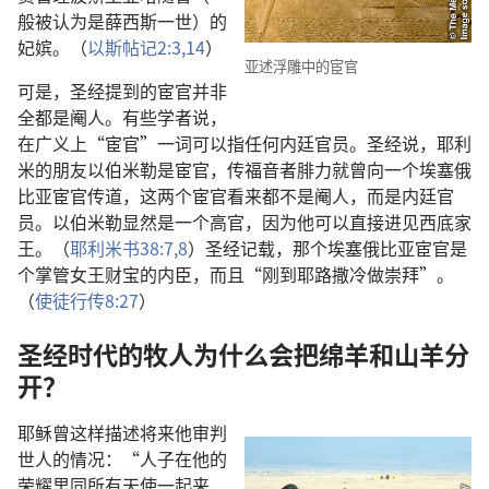
般被认为是薛西斯一世）的
妃嫔。（
以斯帖记2:3,
14
）
亚述浮雕中的宦官
可是，圣经提到的宦官并非
全都是阉人。有些学者说，
在广义上“宦官”一词可以指任何内廷官员。圣经说，耶利
米的朋友以伯米勒是宦官，传福音者腓力就曾向一个埃塞俄
比亚宦官传道，这两个宦官看来都不是阉人，而是内廷官
员。以伯米勒显然是一个高官，因为他可以直接进见西底家
王。（
耶利米书38:7,8
）圣经记载，那个埃塞俄比亚宦官是
个掌管女王财宝的内臣，而且“刚到耶路撒冷做崇拜”。
（
使徒行传8:27
）
圣经时代的牧人为什么会把绵羊和山羊分
开？
耶稣曾这样描述将来他审判
世人的情况：“人子在他的
荣耀里同所有天使一起来