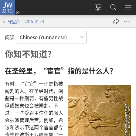
JW.ORG
登
录
更
搜
显
（打
改
索
示
守望台 | 2015-01-01
开
网
JW.ORG
菜
新
站
单
阅读
窗
语
口）
言
你知不知道？
在圣经里，“宦官”指的是什么人？
有时，“宦官”一词是指被
阉割的人。在圣经时代，阉
割是一种刑罚，有些男性战
俘或奴隶也会被阉割。不
过，一些受君主信任的阉人
会被派管理后宫。例如，希
该和沙示甲这两个宦官都专
责管理波斯王亚哈随鲁（一