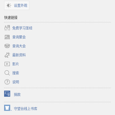
设置外观
快速链接
免费学习圣经
查询聚会
（打
开
查询大会
（打
新
开
窗
最新资料
新
口）
窗
影片
口）
搜索
说明
捐款
（打
开
新
守望台线上书库
（打
窗