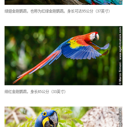
绿翅金刚鹦鹉，也称为红绿金刚鹦鹉。身长可达95公分（37英寸）
绯红金刚鹦鹉，身长85公分（33英寸）