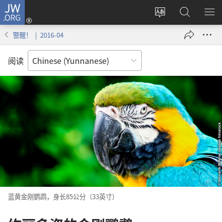
JW.ORG
登
录
更
搜
显
（打
改
索
示
警醒！ | 2016-04
开
网
JW.ORG
菜
新
站
单
阅读
窗
语
口）
言
蓝黄金刚鹦鹉，身长85公分（33英寸）