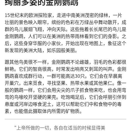
绚丽多姿的金刚鹦鹉
15世纪末的欧洲探险家，走进中南美洲茂密的绿林，一片
壮丽的景色映入眼帘，缤纷的色彩在万绿丛中舞动散开，成
群的鸟儿展翅飞翔，冲向天际。这些拖着长长尾巴的鸟儿是
金刚鹦鹉，人们可以在美洲的热带雨林看到它们的身影。之
后，这些身穿华服的小家伙，开始出现在地图上，象征这个
新发现的美洲大陆，如乐园般美丽。
跟其他鸟类很不一样，金刚鹦鹉不论雌雄，羽毛的色彩都很
鲜艳。它们的智商很高，时常发出响亮又刺耳的叫声。金刚
鹦鹉喜欢成群行动，一群可能高达30只。它们会在早晨离
开巢穴，出来觅食，寻找坚果、热带水果或其他果仁。像一
般的鹦鹉一样，它们会用尖尖的爪子抓食物来吃，也会用弯
弯的鸟喙咬开坚硬的果壳。吃饱喝足后，它们会呼朋引伴到
悬崖或河岸边啄食泥土，这可以帮助它们中和食物中的毒
素，也能借此摄取体内所需的矿物质。
“上帝所做的一切，各自在适当的时候显得美