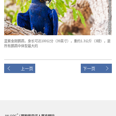
蓝紫金刚鹦鹉，身长可达100公分（39英寸），重约1.3公斤（3磅），是
所有鹦鹉中体型最大的
上一页
下一页
®
JW.ORG
/ 耶和华见证人官方网站