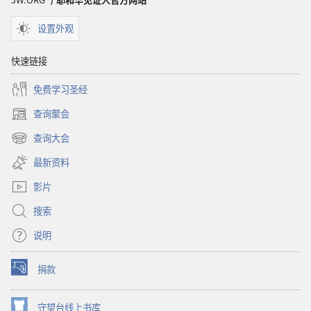
设置外观
快速链接
免费学习圣经
查询聚会
（打
开
查询大会
（打
新
开
窗
最新资料
新
口）
窗
影片
口）
搜索
说明
捐款
（打
开
新
守望台线上书库