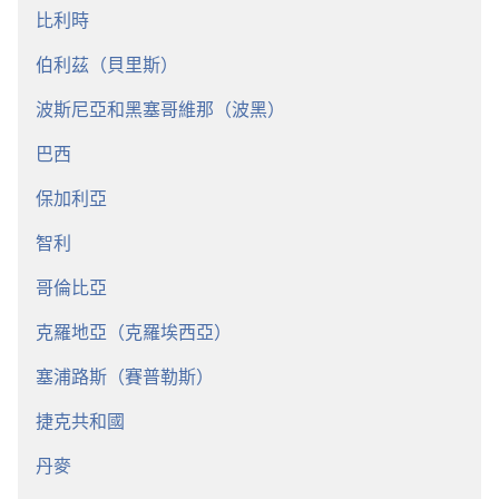
比利時
伯利茲（貝里斯）
波斯尼亞和黑塞哥維那（波黑）
巴西
保加利亞
智利
哥倫比亞
克羅地亞（克羅埃西亞）
塞浦路斯（賽普勒斯）
捷克共和國
丹麥