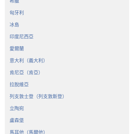
希臘
匈牙利
冰島
印度尼西亞
愛爾蘭
意大利（義大利）
肯尼亞（肯亞）
拉脫維亞
列支敦士登（列支敦斯登）
立陶宛
盧森堡
馬耳他（馬爾他）