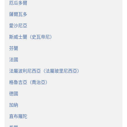
厄瓜多爾
薩爾瓦多
愛沙尼亞
斯威士蘭（史瓦帝尼）
芬蘭
法國
法屬波利尼西亞（法屬玻里尼西亞）
格魯吉亞（喬治亞）
德國
加納
直布羅陀