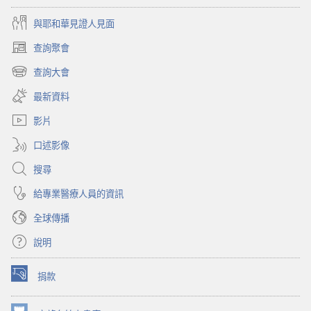
與耶和華見證人見面
查詢聚會
（開
啟
查詢大會
（開
新
啟
視
最新資料
新
窗）
視
影片
窗）
口述影像
搜尋
給專業醫療人員的資訊
全球傳播
說明
捐款
（開
啟
新