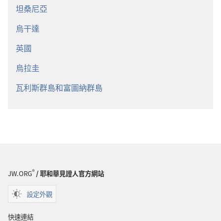
坦桑尼亞
烏干達
英國
烏拉圭
瓦利斯群島和富圖納群島
®
JW.ORG
/ 耶和華見證人官方網站
設定外觀
快速連結