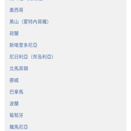
墨西哥
黑山（蒙特內哥羅）
荷蘭
新喀里多尼亞
尼日利亞（奈及利亞）
北馬其頓
挪威
巴拿馬
波蘭
葡萄牙
羅馬尼亞