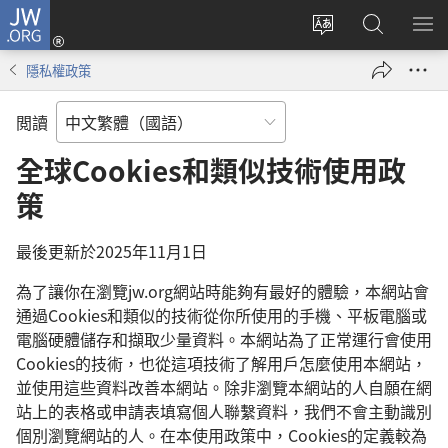
JW.ORG
登
入
更
搜
顯
（開
改
尋
示
隱私權政策
啟
網
JW.ORG
選
新
站
單
閲讀
視
語
窗）
言
全球Cookies和類似技術使用政
策
最後更新於2025年11月1日
為了讓你在瀏覽jw.org網站時能夠有最好的體驗，本網站會
通過Cookies和類似的技術從你所使用的手機、平板電腦或
電腦硬體儲存和擷取少量資料。本網站為了正常運行會使用
Cookies的技術，也從這項技術了解用戶怎麼使用本網站，
並使用這些資料改善本網站。除非瀏覽本網站的人自願在網
站上的表格或申請表填寫個人聯繫資料，我們不會主動識別
個別瀏覽網站的人。在本使用政策中，Cookies的定義較為