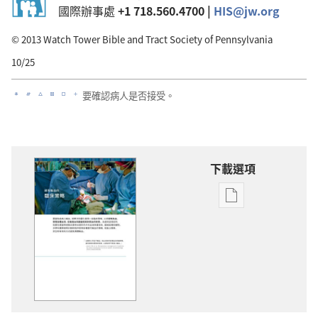
國際辦事處
+1 718.560.4700 |
HIS@jw.org
© 2013 Watch Tower Bible and Tract Society of Pennsylvania
10/25
要確認病人是否接受。
a
b
c
d
e
f
下載選項
出
版
物
下
載
選
項