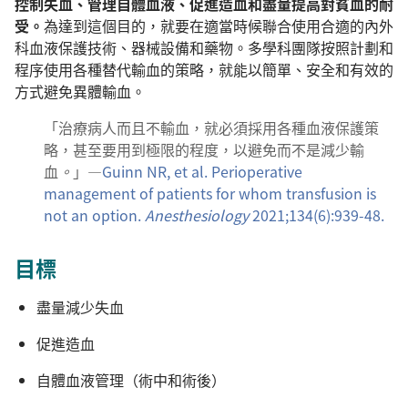
控制失血、管理自體血液、促進造血和盡量提高對貧血的耐
受。
為達到這個目的，就要在適當時候聯合使用合適的內外
科血液保護技術、器械設備和藥物。多學科團隊按照計劃和
程序使用各種替代輸血的策略，就能以簡單、安全和有效的
方式避免異體輸血。
「治療病人而且不輸血，就必須採用各種血液保護策
略，甚至要用到極限的程度，以避免而不是減少輸
血
。
」—
Guinn NR, et al. Perioperative
management of patients for whom transfusion is
not an option.
Anesthesiology
2021;134(6):939-48.
目標
盡量減少失血
促進造血
自體血液管理（術中和術後）