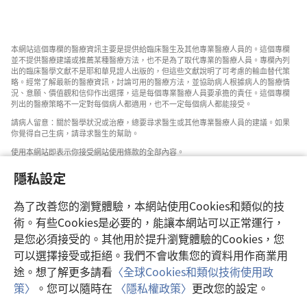
避
免
輸
本網站這個專欄的醫療資訊主要是提供給臨床醫生及其他專業醫療人員的。這個專欄
血
並不提供醫療建議或推薦某種醫療方法，也不是為了取代專業的醫療人員。專欄內列
的
出的臨床醫學文獻不是耶和華見證人出版的，但這些文獻說明了可考慮的輸血替代策
略。經常了解最新的醫療資訊，討論可用的醫療方法，並協助病人根據病人的醫療情
臨
況、意願、價值觀和信仰作出選擇，這是每個專業醫療人員要承擔的責任。這個專欄
床
列出的醫療策略不一定對每個病人都適用，也不一定每個病人都能接受。
策
請病人留意：關於醫學狀況或治療，總要尋求醫生或其他專業醫療人員的建議。如果
你覺得自己生病，請尋求醫生的幫助。
略
使用本網站即表示你接受網站使用條款的全部內容。
隱私設定
為了改善您的瀏覽體驗，本網站使用Cookies和類似的技
設定外觀
術。有些Cookies是必要的，能讓本網站可以正常運行，
是您必須接受的。其他用於提升瀏覽體驗的Cookies，您
可以選擇接受或拒絕。我們不會收集您的資料用作商業用
途。想了解更多請看
〈全球Cookies和類似技術使用政
Copyright
© 2026 Watch Tower Bible and Tract Society of Pennsylvania.
策〉
。您可以隨時在
〈隱私權政策〉
更改您的設定。
使用條款
|
隱私權政策
|
隱私設定