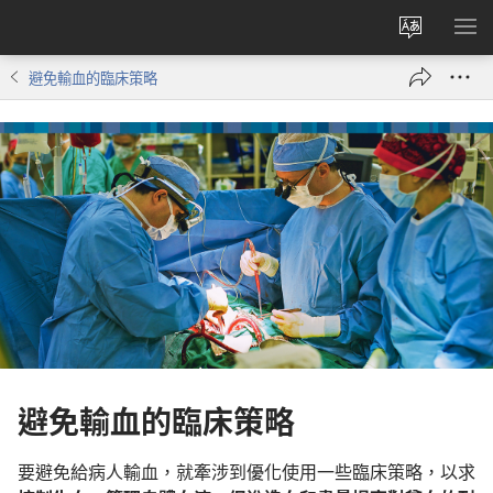
更
顯
改
示
避免輸血的臨床策略
網
選
站
單
語
言
避免輸血的臨床策略
要避免給病人輸血，就牽涉到優化使用一些臨床策略，以求