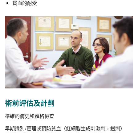
貧血的耐受
術前評估及計劃
準確的病史和體格檢查
早期識別/管理或預防貧血（紅細胞生成刺激劑，鐵劑）