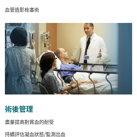
血管造影栓塞術
術後管理
盡量提高對貧血的耐受
持續評估凝血狀態/監測出血