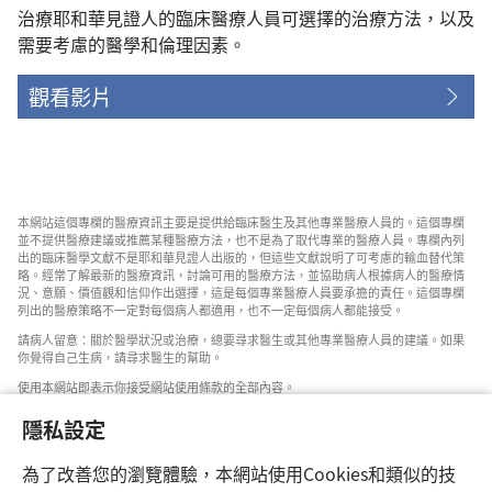
治療耶和華見證人的臨床醫療人員可選擇的治療方法，以及
需要考慮的醫學和倫理因素。
觀看影片
本網站這個專欄的醫療資訊主要是提供給臨床醫生及其他專業醫療人員的。這個專欄
並不提供醫療建議或推薦某種醫療方法，也不是為了取代專業的醫療人員。專欄內列
出的臨床醫學文獻不是耶和華見證人出版的，但這些文獻說明了可考慮的輸血替代策
略。經常了解最新的醫療資訊，討論可用的醫療方法，並協助病人根據病人的醫療情
況、意願、價值觀和信仰作出選擇，這是每個專業醫療人員要承擔的責任。這個專欄
列出的醫療策略不一定對每個病人都適用，也不一定每個病人都能接受。
請病人留意：關於醫學狀況或治療，總要尋求醫生或其他專業醫療人員的建議。如果
你覺得自己生病，請尋求醫生的幫助。
使用本網站即表示你接受網站使用條款的全部內容。
隱私設定
為了改善您的瀏覽體驗，本網站使用Cookies和類似的技
設定外觀