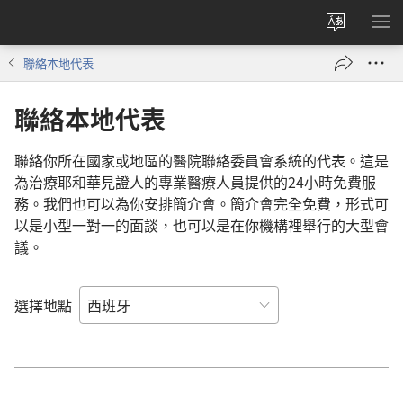
更
顯
改
示
聯絡本地代表
網
選
站
單
聯絡本地代表
語
言
聯絡你所在國家或地區的醫院聯絡委員會系統的代表。這是
為治療耶和華見證人的專業醫療人員提供的24小時免費服
務。我們也可以為你安排簡介會。簡介會完全免費，形式可
以是小型一對一的面談，也可以是在你機構裡舉行的大型會
議。
選擇地點