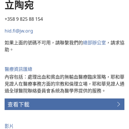
立陶宛
+358 9 825 88 154
hid.fi@jw.org
如果上面的號碼不可用，請聯繫我們的
總部辦公室
，請求協
助。
醫療資訊匯總
內容包括：處理出血和貧血的無輸血醫療臨床策略，耶和華
見證人在醫療事務方面的宗教和倫理立場，耶和華見證人通
過全球醫院聯絡委員會系統為醫學界提供的服務。
查看下載
影片