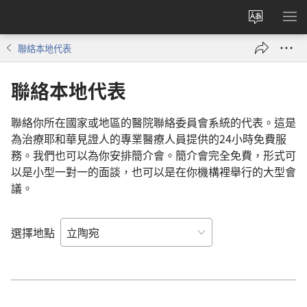
更
顯
改
示
聯絡本地代表
網
選
站
單
聯絡本地代表
語
言
聯絡你所在國家或地區的醫院聯絡委員會系統的代表。這是
為治療耶和華見證人的專業醫療人員提供的24小時免費服
務。我們也可以為你安排簡介會。簡介會完全免費，形式可
以是小型一對一的面談，也可以是在你機構裡舉行的大型會
議。
選擇地點