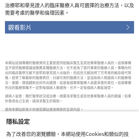
治療耶和華見證人的臨床醫療人員可選擇的治療方法，以及
需要考慮的醫學和倫理因素。
觀看影片
本網站這個專欄的醫療資訊主要是提供給臨床醫生及其他專業醫療人員的。這個專欄
並不提供醫療建議或推薦某種醫療方法，也不是為了取代專業的醫療人員。專欄內列
出的臨床醫學文獻不是耶和華見證人出版的，但這些文獻說明了可考慮的輸血替代策
略。經常了解最新的醫療資訊，討論可用的醫療方法，並協助病人根據病人的醫療情
況、意願、價值觀和信仰作出選擇，這是每個專業醫療人員要承擔的責任。這個專欄
列出的醫療策略不一定對每個病人都適用，也不一定每個病人都能接受。
請病人留意：關於醫學狀況或治療，總要尋求醫生或其他專業醫療人員的建議。如果
你覺得自己生病，請尋求醫生的幫助。
使用本網站即表示你接受網站使用條款的全部內容。
隱私設定
為了改善您的瀏覽體驗，本網站使用Cookies和類似的技
設定外觀