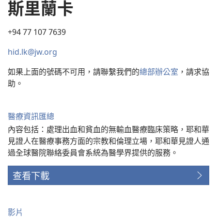
斯里蘭卡
+94 77 107 7639
hid.lk@jw.org
如果上面的號碼不可用，請聯繫我們的
總部辦公室
，請求協
助。
醫療資訊匯總
內容包括：處理出血和貧血的無輸血醫療臨床策略，耶和華
見證人在醫療事務方面的宗教和倫理立場，耶和華見證人通
過全球醫院聯絡委員會系統為醫學界提供的服務。
查看下載
影片