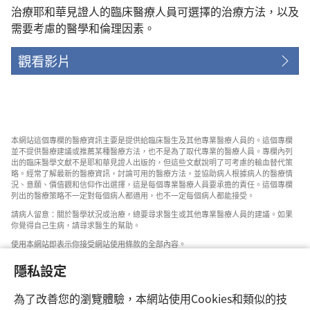
治療耶和華見證人的臨床醫療人員可選擇的治療方法，以及
需要考慮的醫學和倫理因素。
觀看影片
本網站這個專欄的醫療資訊主要是提供給臨床醫生及其他專業醫療人員的。這個專欄
並不提供醫療建議或推薦某種醫療方法，也不是為了取代專業的醫療人員。專欄內列
出的臨床醫學文獻不是耶和華見證人出版的，但這些文獻說明了可考慮的輸血替代策
略。經常了解最新的醫療資訊，討論可用的醫療方法，並協助病人根據病人的醫療情
況、意願、價值觀和信仰作出選擇，這是每個專業醫療人員要承擔的責任。這個專欄
列出的醫療策略不一定對每個病人都適用，也不一定每個病人都能接受。
請病人留意：關於醫學狀況或治療，總要尋求醫生或其他專業醫療人員的建議。如果
你覺得自己生病，請尋求醫生的幫助。
使用本網站即表示你接受網站使用條款的全部內容。
隱私設定
為了改善您的瀏覽體驗，本網站使用Cookies和類似的技
設定外觀