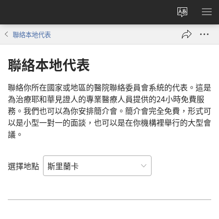
更
顯
改
示
聯絡本地代表
網
選
站
單
聯絡本地代表
語
言
聯絡你所在國家或地區的醫院聯絡委員會系統的代表。這是
為治療耶和華見證人的專業醫療人員提供的24小時免費服
務。我們也可以為你安排簡介會。簡介會完全免費，形式可
以是小型一對一的面談，也可以是在你機構裡舉行的大型會
議。
選擇地點