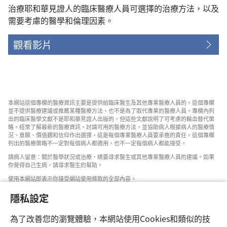
治療耶和華見證人的臨床醫療人員可選擇的治療方法，以及
需要考慮的醫學和倫理因素。
觀看影片
本網站這個專欄的醫療資訊主要是提供給臨床醫生及其他專業醫療人員的。這個專欄
並不提供醫療建議或推薦某種醫療方法，也不是為了取代專業的醫療人員。專欄內列
出的臨床醫學文獻不是耶和華見證人出版的，但這些文獻說明了可考慮的輸血替代策
略。經常了解最新的醫療資訊，討論可用的醫療方法，並協助病人根據病人的醫療情
況、意願、價值觀和信仰作出選擇，這是每個專業醫療人員要承擔的責任。這個專欄
列出的醫療策略不一定對每個病人都適用，也不一定每個病人都能接受。
請病人留意：關於醫學狀況或治療，總要尋求醫生或其他專業醫療人員的建議。如果
你覺得自己生病，請尋求醫生的幫助。
使用本網站即表示你接受網站使用條款的全部內容。
隱私設定
為了改善您的瀏覽體驗，本網站使用Cookies和類似的技
設定外觀