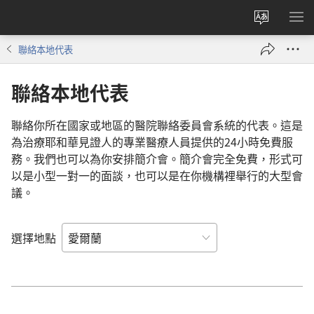
更
顯
改
示
聯絡本地代表
網
選
站
單
聯絡本地代表
語
言
聯絡你所在國家或地區的醫院聯絡委員會系統的代表。這是
為治療耶和華見證人的專業醫療人員提供的24小時免費服
務。我們也可以為你安排簡介會。簡介會完全免費，形式可
以是小型一對一的面談，也可以是在你機構裡舉行的大型會
議。
選擇地點