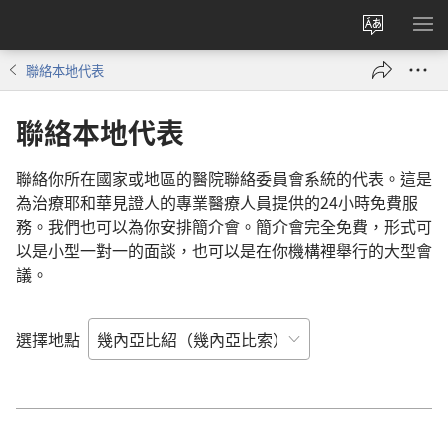
更
顯
改
示
聯絡本地代表
網
選
站
單
聯絡本地代表
語
言
聯絡你所在國家或地區的醫院聯絡委員會系統的代表。這是
為治療耶和華見證人的專業醫療人員提供的24小時免費服
務。我們也可以為你安排簡介會。簡介會完全免費，形式可
以是小型一對一的面談，也可以是在你機構裡舉行的大型會
議。
選擇地點