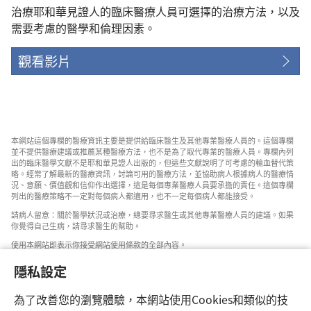
治療耶和華見證人的臨床醫療人員可選擇的治療方法，以及
需要考慮的醫學和倫理因素。
觀看影片
本網站這個專欄的醫療資訊主要是提供給臨床醫生及其他專業醫療人員的。這個專欄
並不提供醫療建議或推薦某種醫療方法，也不是為了取代專業的醫療人員。專欄內列
出的臨床醫學文獻不是耶和華見證人出版的，但這些文獻說明了可考慮的輸血替代策
略。經常了解最新的醫療資訊，討論可用的醫療方法，並協助病人根據病人的醫療情
況、意願、價值觀和信仰作出選擇，這是每個專業醫療人員要承擔的責任。這個專欄
列出的醫療策略不一定對每個病人都適用，也不一定每個病人都能接受。
請病人留意：關於醫學狀況或治療，總要尋求醫生或其他專業醫療人員的建議。如果
你覺得自己生病，請尋求醫生的幫助。
使用本網站即表示你接受網站使用條款的全部內容。
隱私設定
為了改善您的瀏覽體驗，本網站使用Cookies和類似的技
設定外觀