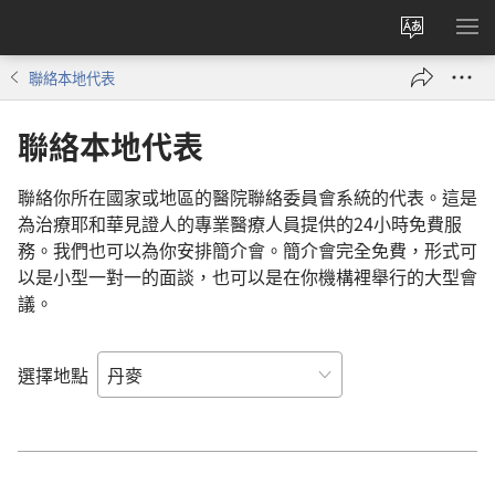
更
顯
改
示
聯絡本地代表
網
選
站
單
聯絡本地代表
語
言
聯絡你所在國家或地區的醫院聯絡委員會系統的代表。這是
為治療耶和華見證人的專業醫療人員提供的24小時免費服
務。我們也可以為你安排簡介會。簡介會完全免費，形式可
以是小型一對一的面談，也可以是在你機構裡舉行的大型會
議。
選擇地點