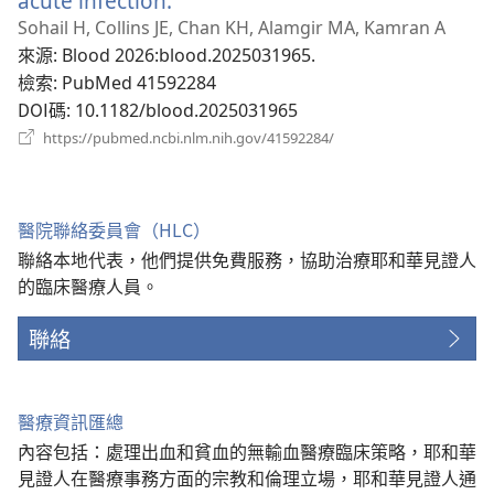
acute infection.
（開
啟
Sohail H, Collins JE, Chan KH, Alamgir MA, Kamran A
新
來源
‎: Blood 2026:blood.2025031965.
視
檢索
‎: PubMed 41592284
窗）
DOI碼
‎: 10.1182/blood.2025031965
（開
https://pubmed.ncbi.nlm.nih.gov/41592284/
啟
新
視
窗）
醫院聯絡委員會（HLC）
聯絡本地代表，他們提供免費服務，協助治療耶和華見證人
的臨床醫療人員。
聯絡
醫療資訊匯總
內容包括：處理出血和貧血的無輸血醫療臨床策略，耶和華
見證人在醫療事務方面的宗教和倫理立場，耶和華見證人通