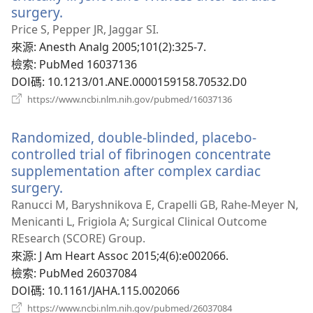
surgery.
（開
啟
Price S, Pepper JR, Jaggar SI.
新
來源
‎: Anesth Analg 2005;101(2):325-7.
視
檢索
‎: PubMed 16037136
窗）
DOI碼
‎: 10.1213/01.ANE.0000159158.70532.D0
（開
https://www.ncbi.nlm.nih.gov/pubmed/16037136
啟
新
Randomized, double-blinded, placebo-
視
窗）
controlled trial of fibrinogen concentrate
supplementation after complex cardiac
surgery.
（開
啟
Ranucci M, Baryshnikova E, Crapelli GB, Rahe-Meyer N,
新
Menicanti L, Frigiola A; Surgical Clinical Outcome
視
REsearch (SCORE) Group.
窗）
來源
‎: J Am Heart Assoc 2015;4(6):e002066.
檢索
‎: PubMed 26037084
DOI碼
‎: 10.1161/JAHA.115.002066
（開
https://www.ncbi.nlm.nih.gov/pubmed/26037084