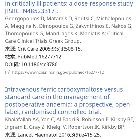
窗）
in critically ill patients: a dose-response study
[ISRCTN48523317].
（開
啟
Georgopoulos D, Matamis D, Routsi C, Michalopoulos
新
A, Maggina N, Dimopoulos G, Zakynthinos E, Nakos G,
視
Thomopoulos G, Mandragos K, Maniatis A; Critical
窗）
Care Clinical Trials Greek Group.
來源
‎: Crit Care 2005;9(5):R508-15.
檢索
‎: PubMed 16277712
DOI碼
‎: 10.1186/cc3786
（開
https://www.ncbi.nlm.nih.gov/pubmed/16277712
啟
新
Intravenous ferric carboxymaltose versus
視
窗）
standard care in the management of
postoperative anaemia: a prospective, open-
label, randomised controlled trial.
（開
啟
Khalafallah AA, Yan C, Al-Badri R, Robinson E, Kirkby BE,
新
Ingram E, Gray Z, Khelgi V, Robertson IK, Kirkby BP.
視
來源
‎: Lancet Haematol 2016;3(9):e415-25.