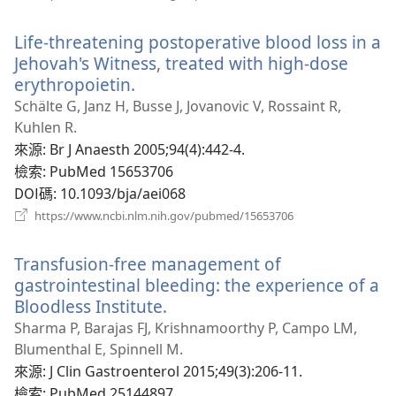
啟
新
Life-threatening postoperative blood loss in a
視
窗）
Jehovah's Witness, treated with high-dose
erythropoietin.
（開
啟
Schälte G, Janz H, Busse J, Jovanovic V, Rossaint R,
新
Kuhlen R.
視
來源
‎: Br J Anaesth 2005;94(4):442-4.
窗）
檢索
‎: PubMed 15653706
DOI碼
‎: 10.1093/bja/aei068
（開
https://www.ncbi.nlm.nih.gov/pubmed/15653706
啟
新
Transfusion-free management of
視
窗）
gastrointestinal bleeding: the experience of a
Bloodless Institute.
（開
啟
Sharma P, Barajas FJ, Krishnamoorthy P, Campo LM,
新
Blumenthal E, Spinnell M.
視
來源
‎: J Clin Gastroenterol 2015;49(3):206-11.
窗）
檢索
‎: PubMed 25144897