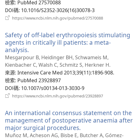
窗）
檢索
‎: PubMed 27570088
DOI碼
‎: 10.1016/S2352-3026(16)30078-3
（開
https://www.ncbi.nlm.nih.gov/pubmed/27570088
啟
新
Safety of off-label erythropoiesis stimulating
視
窗）
agents in critically ill patients: a meta-
analysis.
（開
啟
Mesgarpour B, Heidinger BH, Schwameis M,
新
Kienbacher C, Walsh C, Schmitz S, Herkner H.
視
來源
‎: Intensive Care Med 2013;39(11):1896-908.
窗）
檢索
‎: PubMed 23928897
DOI碼
‎: 10.1007/s00134-013-3030-9
（開
https://www.ncbi.nlm.nih.gov/pubmed/23928897
啟
新
An international consensus statement on the
視
窗）
management of postoperative anaemia after
major surgical procedures.
（開
啟
Muñoz M, Acheson AG, Bisbe E, Butcher A, Gómez-