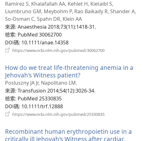
新
Ramírez S, Khalafallah AA, Kehlet H, Kietaibl S,
視
Liumbruno GM, Meybohm P, Rao Baikady R, Shander A,
窗）
So-Osman C, Spahn DR, Klein AA
來源
‎: Anaesthesia 2018;73(11):1418-31.
檢索
‎: PubMed 30062700
DOI碼
‎: 10.1111/anae.14358
（開
https://www.ncbi.nlm.nih.gov/pubmed/30062700
啟
新
How do we treat life-threatening anemia in a
視
窗）
Jehovah's Witness patient?
（開
啟
Posluszny JA Jr, Napolitano LM.
新
來源
‎: Transfusion 2014;54(12):3026-34.
視
檢索
‎: PubMed 25330835
窗）
DOI碼
‎: 10.1111/trf.12888
（開
https://www.ncbi.nlm.nih.gov/pubmed/25330835
啟
新
Recombinant human erythropoietin use in a
視
窗）
critically ill Jehovah's Witness after cardiac