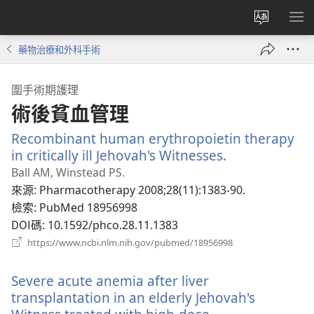
更
顯
改
示
藥物治療和外科手術
網
選
站
單
圍手術期護理
語
術後貧血管理
言
Recombinant human erythropoietin therapy
in critically ill Jehovah's Witnesses.
（開
啟
Ball AM, Winstead PS.
新
來源
‎: Pharmacotherapy 2008;28(11):1383-90.
視
檢索
‎: PubMed 18956998
窗）
DOI碼
‎: 10.1592/phco.28.11.1383
（開
https://www.ncbi.nlm.nih.gov/pubmed/18956998
啟
新
Severe acute anemia after liver
視
窗）
transplantation in an elderly Jehovah's