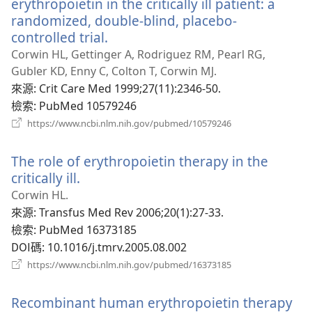
erythropoietin in the critically ill patient: a
randomized, double-blind, placebo-
controlled trial.
（開
啟
Corwin HL, Gettinger A, Rodriguez RM, Pearl RG,
新
Gubler KD, Enny C, Colton T, Corwin MJ.
視
來源
‎: Crit Care Med 1999;27(11):2346-50.
窗）
檢索
‎: PubMed 10579246
（開
https://www.ncbi.nlm.nih.gov/pubmed/10579246
啟
新
The role of erythropoietin therapy in the
視
窗）
critically ill.
（開
啟
Corwin HL.
新
來源
‎: Transfus Med Rev 2006;20(1):27-33.
視
檢索
‎: PubMed 16373185
窗）
DOI碼
‎: 10.1016/j.tmrv.2005.08.002
（開
https://www.ncbi.nlm.nih.gov/pubmed/16373185
啟
新
Recombinant human erythropoietin therapy
視