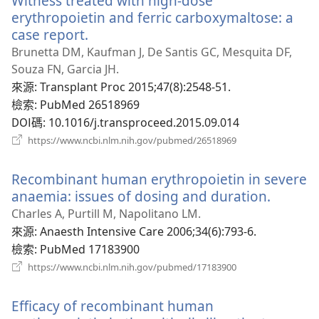
Witness treated with high-dose
erythropoietin and ferric carboxymaltose: a
case report.
（開
啟
Brunetta DM, Kaufman J, De Santis GC, Mesquita DF,
新
Souza FN, Garcia JH.
視
來源
‎: Transplant Proc 2015;47(8):2548-51.
窗）
檢索
‎: PubMed 26518969
DOI碼
‎: 10.1016/j.transproceed.2015.09.014
（開
https://www.ncbi.nlm.nih.gov/pubmed/26518969
啟
新
Recombinant human erythropoietin in severe
視
窗）
anaemia: issues of dosing and duration.
（開
啟
Charles A, Purtill M, Napolitano LM.
新
來源
‎: Anaesth Intensive Care 2006;34(6):793-6.
視
檢索
‎: PubMed 17183900
窗）
（開
https://www.ncbi.nlm.nih.gov/pubmed/17183900
啟
新
Efficacy of recombinant human
視
窗）