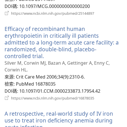
DOI碼
‎: 10.1097/MCG.0000000000000200
（開
https://www.ncbi.nlm.nih.gov/pubmed/25144897
啟
新
Efficacy of recombinant human
視
窗）
erythropoietin in critically ill patients
admitted to a long-term acute care facility: a
randomized, double-blind, placebo-
controlled trial.
（開
啟
Silver M, Corwin MJ, Bazan A, Gettinger A, Enny C,
新
Corwin HL.
視
來源
‎: Crit Care Med 2006;34(9):2310-6.
窗）
檢索
‎: PubMed 16878035
DOI碼
‎: 10.1097/01.CCM.0000233873.17954.42
（開
https://www.ncbi.nlm.nih.gov/pubmed/16878035
啟
新
A retrospective, real-world study of IV iron
視
窗）
use to treat iron deficiency anemia during