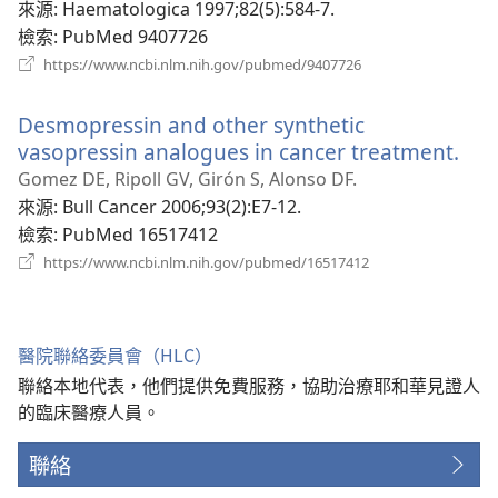
視
來源
‎: Haematologica 1997;82(5):584-7.
窗）
檢索
‎: PubMed 9407726
（開
https://www.ncbi.nlm.nih.gov/pubmed/9407726
啟
新
Desmopressin and other synthetic
視
窗）
vasopressin analogues in cancer treatment.
（
啟
Gomez DE, Ripoll GV, Girón S, Alonso DF.
新
來源
‎: Bull Cancer 2006;93(2):E7-12.
視
檢索
‎: PubMed 16517412
窗
（開
https://www.ncbi.nlm.nih.gov/pubmed/16517412
啟
新
視
窗）
醫院聯絡委員會（HLC）
聯絡本地代表，他們提供免費服務，協助治療耶和華見證人
的臨床醫療人員。
聯絡