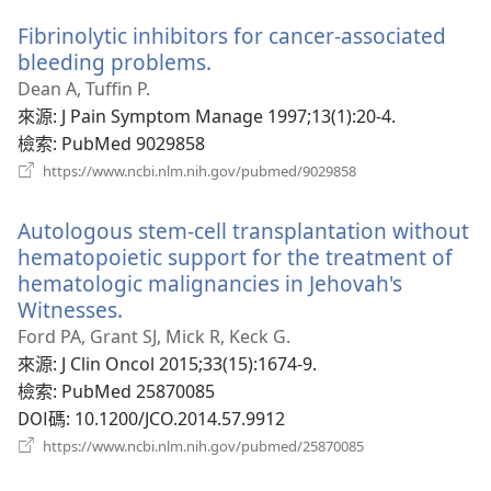
新
Fibrinolytic inhibitors for cancer-associated
視
窗）
bleeding problems.
（開
啟
Dean A, Tuffin P.
新
來源
‎: J Pain Symptom Manage 1997;13(1):20-4.
視
檢索
‎: PubMed 9029858
窗）
（開
https://www.ncbi.nlm.nih.gov/pubmed/9029858
啟
新
Autologous stem-cell transplantation without
視
窗）
hematopoietic support for the treatment of
hematologic malignancies in Jehovah's
Witnesses.
（開
啟
Ford PA, Grant SJ, Mick R, Keck G.
新
來源
‎: J Clin Oncol 2015;33(15):1674-9.
視
檢索
‎: PubMed 25870085
窗）
DOI碼
‎: 10.1200/JCO.2014.57.9912
（開
https://www.ncbi.nlm.nih.gov/pubmed/25870085
啟
新