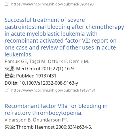
（開
https://www.ncbi.nlm.nih.gov/pubmed/8904193
啟
新
Successful treatment of severe
視
窗）
gastrointestinal bleeding after chemotherapy
in acute myeloblastic leukemia with
recombinant activated factor VII: report on
one case and review of other uses in acute
leukemias.
（開
啟
Pamuk GE, Taşçi M, Oztürk E, Demir M.
新
來源
‎: Med Oncol 2010;27(1):16-9.
視
檢索
‎: PubMed 19137431
窗）
DOI碼
‎: 10.1007/s12032-008-9163-y
（開
https://www.ncbi.nlm.nih.gov/pubmed/19137431
啟
新
Recombinant factor VIIa for bleeding in
視
窗）
refractory thrombocytopenia.
（開
啟
Vidarsson B, Önundarson PT.
新
來源
‎: Thromb Haemost 2000;83(4):634-5.