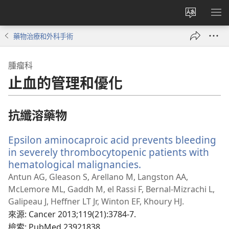
更
顯
改
示
藥物治療和外科手術
網
選
站
單
腫瘤科
語
止血的管理和優化
言
抗纖溶藥物
Epsilon aminocaproic acid prevents bleeding
in severely thrombocytopenic patients with
hematological malignancies.
（開
啟
Antun AG, Gleason S, Arellano M, Langston AA,
新
McLemore ML, Gaddh M, el Rassi F, Bernal-Mizrachi L,
視
Galipeau J, Heffner LT Jr, Winton EF, Khoury HJ.
窗）
來源
‎: Cancer 2013;119(21):3784-7.
檢索
‎: PubMed 23921838