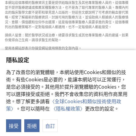
本網站這個專欄的醫療資訊主要是提供給臨床醫生及其他專業醫療人員的。這個專欄
並不提供醫療建議或推薦某種醫療方法，也不是為了取代專業的醫療人員。專欄內列
出的臨床醫學文獻不是耶和華見證人出版的，但這些文獻說明了可考慮的輸血替代策
略。經常了解最新的醫療資訊，討論可用的醫療方法，並協助病人根據病人的醫療情
況、意願、價值觀和信仰作出選擇，這是每個專業醫療人員要承擔的責任。這個專欄
列出的醫療策略不一定對每個病人都適用，也不一定每個病人都能接受。
請病人留意：關於醫學狀況或治療，總要尋求醫生或其他專業醫療人員的建議。如果
你覺得自己生病，請尋求醫生的幫助。
使用本網站即表示你接受網站使用條款的全部內容。
隱私設定
為了改善您的瀏覽體驗，本網站使用Cookies和類似的技
設定外觀
術。有些Cookies是必要的，能讓本網站可以正常運行，
是您必須接受的。其他用於提升瀏覽體驗的Cookies，您
可以選擇接受或拒絕。我們不會收集您的資料用作商業用
途。想了解更多請看
〈全球Cookies和類似技術使用政
Copyright
© 2026 Watch Tower Bible and Tract Society of Pennsylvania.
策〉
。您可以隨時在
〈隱私權政策〉
更改您的設定。
使用條款
|
隱私權政策
|
隱私設定
接受
拒絕
自訂