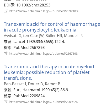
DOI碼
‎: 10.1002/cncr.28253
（開
https://www.ncbi.nlm.nih.gov/pubmed/23921838
啟
新
Tranexamic acid for control of haemorrhage
視
窗）
in acute promyelocytic leukaemia.
（開
啟
Avvisati G, ten Cate JW, Büller HR, Mandelli F.
新
來源
‎: Lancet 1989;334(8655):122-4.
視
檢索
‎: PubMed 2567893
窗）
（開
https://www.ncbi.nlm.nih.gov/pubmed/2567893
啟
新
Tranexamic acid therapy in acute myeloid
視
窗）
leukemia: possible reduction of platelet
transfusions.
（開
啟
Ben-Bassat I, Douer D, Ramot B.
新
來源
‎: Eur J Haematol 1990;45(2):86-9.
視
檢索
‎: PubMed 2209824
窗）
（開
https://www.ncbi.nlm.nih.gov/pubmed/2209824
啟