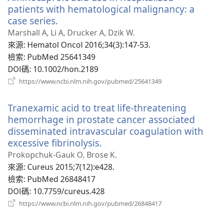
窗）
patients with hematological malignancy: a
case series.
（開
啟
Marshall A, Li A, Drucker A, Dzik W.
新
來源
‎: Hematol Oncol 2016;34(3):147-53.
視
檢索
‎: PubMed 25641349
窗）
DOI碼
‎: 10.1002/hon.2189
（開
https://www.ncbi.nlm.nih.gov/pubmed/25641349
啟
新
Tranexamic acid to treat life-threatening
視
窗）
hemorrhage in prostate cancer associated
disseminated intravascular coagulation with
excessive fibrinolysis.
（開
啟
Prokopchuk-Gauk O, Brose K.
新
來源
‎: Cureus 2015;7(12):e428.
視
檢索
‎: PubMed 26848417
窗）
DOI碼
‎: 10.7759/cureus.428
（開
https://www.ncbi.nlm.nih.gov/pubmed/26848417
啟