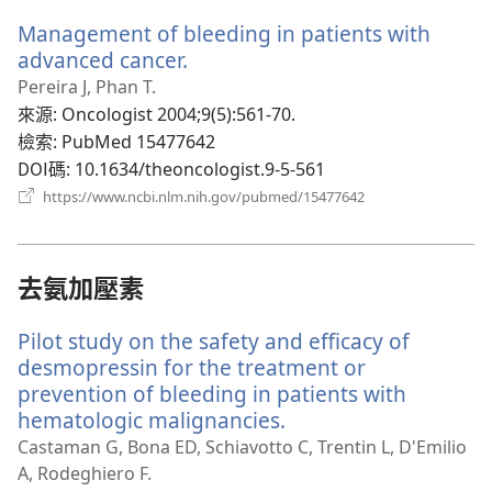
新
Management of bleeding in patients with
視
窗）
advanced cancer.
（開
啟
Pereira J, Phan T.
新
來源
‎: Oncologist 2004;9(5):561-70.
視
檢索
‎: PubMed 15477642
窗）
DOI碼
‎: 10.1634/theoncologist.9-5-561
（開
https://www.ncbi.nlm.nih.gov/pubmed/15477642
啟
新
視
窗）
去氨加壓素
Pilot study on the safety and efficacy of
desmopressin for the treatment or
prevention of bleeding in patients with
hematologic malignancies.
（開
啟
Castaman G, Bona ED, Schiavotto C, Trentin L, D'Emilio
新
A, Rodeghiero F.