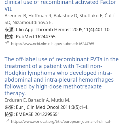
clinical use of recombinant activated Factor
VII.
（開
啟
Brenner B, Hoffman R, Balashov D, Shutluko E, Čulić
新
SD, Nizamoutdinova E.
視
來源
‎: Clin Appl Thromb Hemost 2005;11(4):401-10.
窗）
檢索
‎: PubMed 16244765
（開
https://www.ncbi.nlm.nih.gov/pubmed/16244765
啟
新
The off-label use of recombinant FVIIa in the
視
窗）
treatment of a patient with T-cell non-
Hodgkin lymphoma who developed intra-
abdominal and intra-pleural hemorrhages
followed by high-dose methotreaxate
therapy.
（開
啟
Erduran E, Bahadir A, Mutlu M.
新
來源
‎: Eur J Clin Med Oncol 2011;3(5):1-4.
視
檢索
‎: EMBASE 2012295551
窗）
https://www.worldcat.org/title/european-journal-of-clinical-
（開