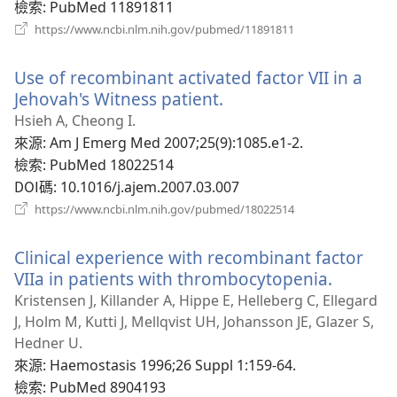
檢索
‎: PubMed 11891811
（開
https://www.ncbi.nlm.nih.gov/pubmed/11891811
啟
新
Use of recombinant activated factor VII in a
視
窗）
Jehovah's Witness patient.
（開
啟
Hsieh A, Cheong I.
新
來源
‎: Am J Emerg Med 2007;25(9):1085.e1-2.
視
檢索
‎: PubMed 18022514
窗）
DOI碼
‎: 10.1016/j.ajem.2007.03.007
（開
https://www.ncbi.nlm.nih.gov/pubmed/18022514
啟
新
Clinical experience with recombinant factor
視
窗）
VIIa in patients with thrombocytopenia.
（開
啟
Kristensen J, Killander A, Hippe E, Helleberg C, Ellegard
新
J, Holm M, Kutti J, Mellqvist UH, Johansson JE, Glazer S,
視
Hedner U.
窗）
來源
‎: Haemostasis 1996;26 Suppl 1:159-64.
檢索
‎: PubMed 8904193