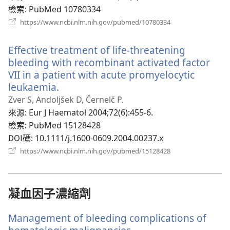
視
檢索
‎: PubMed 10780334
窗）
（開
https://www.ncbi.nlm.nih.gov/pubmed/10780334
啟
新
Effective treatment of life-threatening
視
窗）
bleeding with recombinant activated factor
VII in a patient with acute promyelocytic
leukaemia.
（開
啟
Zver S, Andoljšek D, Černelč P.
新
來源
‎: Eur J Haematol 2004;72(6):455-6.
視
檢索
‎: PubMed 15128428
窗）
DOI碼
‎: 10.1111/j.1600-0609.2004.00237.x
（開
https://www.ncbi.nlm.nih.gov/pubmed/15128428
啟
新
視
窗）
凝血因子濃縮劑
Management of bleeding complications of