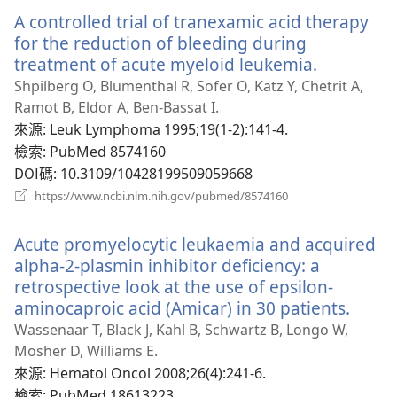
新
A controlled trial of tranexamic acid therapy
視
窗）
for the reduction of bleeding during
treatment of acute myeloid leukemia.
（開
啟
Shpilberg O, Blumenthal R, Sofer O, Katz Y, Chetrit A,
新
Ramot B, Eldor A, Ben-Bassat I.
視
來源
‎: Leuk Lymphoma 1995;19(1-2):141-4.
窗）
檢索
‎: PubMed 8574160
DOI碼
‎: 10.3109/10428199509059668
（開
https://www.ncbi.nlm.nih.gov/pubmed/8574160
啟
新
Acute promyelocytic leukaemia and acquired
視
窗）
alpha-2-plasmin inhibitor deficiency: a
retrospective look at the use of epsilon-
aminocaproic acid (Amicar) in 30 patients.
（開
啟
Wassenaar T, Black J, Kahl B, Schwartz B, Longo W,
新
Mosher D, Williams E.
視
來源
‎: Hematol Oncol 2008;26(4):241-6.
窗）
檢索
‎: PubMed 18613223