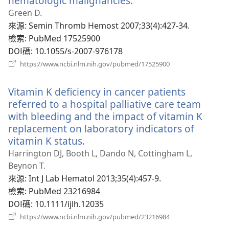
hematologic malignancies.
（開
啟
Green D.
新
來源
‎: Semin Thromb Hemost 2007;33(4):427-34.
視
檢索
‎: PubMed 17525900
窗）
DOI碼
‎: 10.1055/s-2007-976178
（開
https://www.ncbi.nlm.nih.gov/pubmed/17525900
啟
新
Vitamin K deficiency in cancer patients
視
窗）
referred to a hospital palliative care team
with bleeding and the impact of vitamin K
replacement on laboratory indicators of
vitamin K status.
（開
啟
Harrington DJ, Booth L, Dando N, Cottingham L,
新
Beynon T.
視
來源
‎: Int J Lab Hematol 2013;35(4):457-9.
窗）
檢索
‎: PubMed 23216984
DOI碼
‎: 10.1111/ijlh.12035
（開
https://www.ncbi.nlm.nih.gov/pubmed/23216984
啟