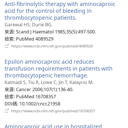
Anti-fibrinolytic therapy with aminocaproic
視
窗）
acid for the control of bleeding in
thrombocytopenic patients.
（開
啟
Garewal HS, Durie BG.
新
來源
‎: Scand J Haematol 1985;35(5):497-500.
視
檢索
‎: PubMed 4089529
窗）
（開
https://www.ncbi.nlm.nih.gov/pubmed/4089529
啟
新
Epsilon aminocaproic acid reduces
視
窗）
transfusion requirements in patients with
thrombocytopenic hemorrhage.
（開
啟
Kalmadi S, Tiu R, Lowe C, Jin T, Kalaycio M.
新
來源
‎: Cancer 2006;107(1):136-40.
視
檢索
‎: PubMed 16708357
窗）
DOI碼
‎: 10.1002/cncr.21958
（開
https://www.ncbi.nlm.nih.gov/pubmed/16708357
啟
新
Aminocaproic acid use in hospitalized
視