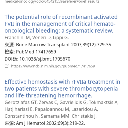
medical-oncology/oclc/645421559&referer=brief_results
啟
新
The potential role of recombinant activated
視
窗）
FVII in the management of critical hemato-
oncological bleeding: a systematic review.
（開
啟
Franchini M, Veneri D, Lippi G.
新
來源
‎: Bone Marrow Transplant 2007;39(12):729-35.
視
檢索
‎: PubMed 17417659
窗）
DOI碼
‎: 10.1038/sj.bmt.1705670
（開
https://www.ncbi.nlm.nih.gov/pubmed/17417659
啟
新
Effective hemostasis with rFVIIa treatment in
視
窗）
two patients with severe thrombocytopenia
and life-threatening hemorrhage.
（開
啟
Gerotziafas GT, Zervas C, Gavrielidis G, Tokmaktsis A,
新
Hatjiharissi E, Papaioannou M, Lazaridou A,
視
Constantinou N, Samama MM, Christakis J.
窗）
來源
‎: Am J Hematol 2002;69(3):219-22.