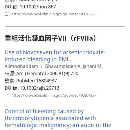
DOI碼
‎: 10.1002/hon.867
（開
https://www.ncbi.nlm.nih.gov/pubmed/18613223
啟
新
視
窗）
重組活化凝血因子VII（rFVIIa）
Use of Novoseven for arsenic trioxide-
induced bleeding in PML.
（開
啟
Alimoghaddam K, Ghavamzadeh A, Jahani M.
新
來源
‎: Am J Hematol 2006;81(9):720.
視
檢索
‎: PubMed 16804937
窗）
DOI碼
‎: 10.1002/ajh.20713
（開
https://www.ncbi.nlm.nih.gov/pubmed/16804937
啟
新
Control of bleeding caused by
視
窗）
thrombocytopenia associated with
hematologic malignancy: an audit of the