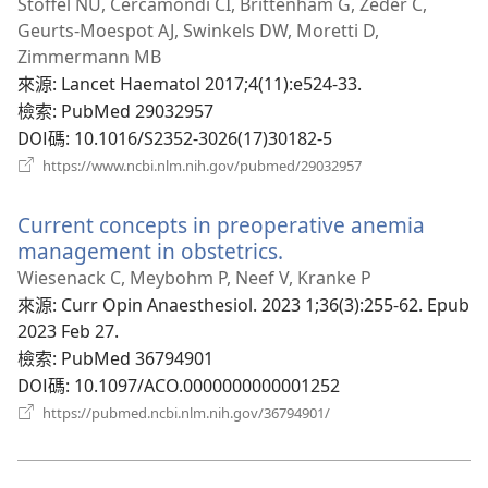
啟
Stoffel NU, Cercamondi CI, Brittenham G, Zeder C,
新
Geurts-Moespot AJ, Swinkels DW, Moretti D,
視
Zimmermann MB
窗
來源
‎: Lancet Haematol 2017;4(11):e524-33.
檢索
‎: PubMed 29032957
DOI碼
‎: 10.1016/S2352-3026(17)30182-5
（開
https://www.ncbi.nlm.nih.gov/pubmed/29032957
啟
新
Current concepts in preoperative anemia
視
窗）
management in obstetrics.
（開
啟
Wiesenack C, Meybohm P, Neef V, Kranke P
新
來源
‎: Curr Opin Anaesthesiol. 2023 1;36(3):255-62. Epub
視
2023 Feb 27.
窗）
檢索
‎: PubMed 36794901
DOI碼
‎: 10.1097/ACO.0000000000001252
（開
https://pubmed.ncbi.nlm.nih.gov/36794901/
啟
新
視