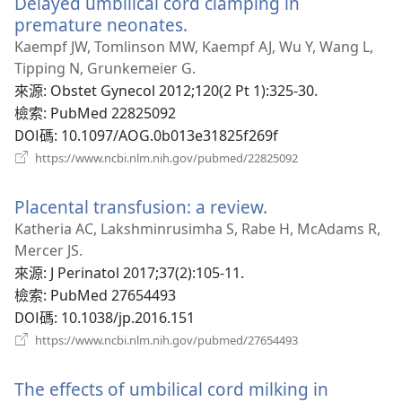
Delayed umbilical cord clamping in
視
窗）
premature neonates.
（開
啟
Kaempf JW, Tomlinson MW, Kaempf AJ, Wu Y, Wang L,
新
Tipping N, Grunkemeier G.
視
來源
‎: Obstet Gynecol 2012;120(2 Pt 1):325-30.
窗）
檢索
‎: PubMed 22825092
DOI碼
‎: 10.1097/AOG.0b013e31825f269f
（開
https://www.ncbi.nlm.nih.gov/pubmed/22825092
啟
新
Placental transfusion: a review.
（開
視
窗）
啟
Katheria AC, Lakshminrusimha S, Rabe H, McAdams R,
新
Mercer JS.
視
來源
‎: J Perinatol 2017;37(2):105-11.
窗）
檢索
‎: PubMed 27654493
DOI碼
‎: 10.1038/jp.2016.151
（開
https://www.ncbi.nlm.nih.gov/pubmed/27654493
啟
新
The effects of umbilical cord milking in
視