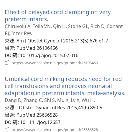
啟
新
Effect of delayed cord clamping on very
視
窗）
preterm infants.
（開
啟
Chiruvolu A, Tolia VN, Qin H, Stone GL, Rich D, Conant
新
RJ, Inzer RW.
視
來源
‎: Am J Obstet Gynecol 2015;213(5):676.e1-7.
窗）
檢索
‎: PubMed 26196456
DOI碼
‎: 10.1016/j.ajog.2015.07.016
（開
https://www.ncbi.nlm.nih.gov/pubmed/26196456
啟
新
Umbilical cord milking reduces need for red
視
窗）
cell transfusions and improves neonatal
adaptation in preterm infants: meta-analysis.
（
啟
Dang D, Zhang C, Shi S, Mu X, Lv X, Wu H.
新
來源
‎: J Obstet Gynaecol Res 2015;41(6):890-5.
視
檢索
‎: PubMed 25656528
窗
DOI碼
‎: 10.1111/jog.12657
（開
https://www.ncbi.nlm.nih.gov/pubmed/25656528