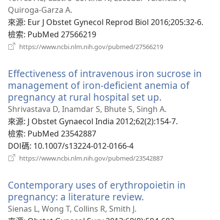
視
Quiroga-Garza A.
窗）
來源
‎: Eur J Obstet Gynecol Reprod Biol 2016;205:32-6.
檢索
‎: PubMed 27566219
（開
https://www.ncbi.nlm.nih.gov/pubmed/27566219
啟
新
Effectiveness of intravenous iron sucrose in
視
窗）
management of iron-deficient anemia of
pregnancy at rural hospital set up.
（開
啟
Shrivastava D, Inamdar S, Bhute S, Singh A.
新
來源
‎: J Obstet Gynaecol India 2012;62(2):154-7.
視
檢索
‎: PubMed 23542887
窗）
DOI碼
‎: 10.1007/s13224-012-0166-4
（開
https://www.ncbi.nlm.nih.gov/pubmed/23542887
啟
新
Contemporary uses of erythropoietin in
視
窗）
pregnancy: a literature review.
（開
啟
Sienas L, Wong T, Collins R, Smith J.