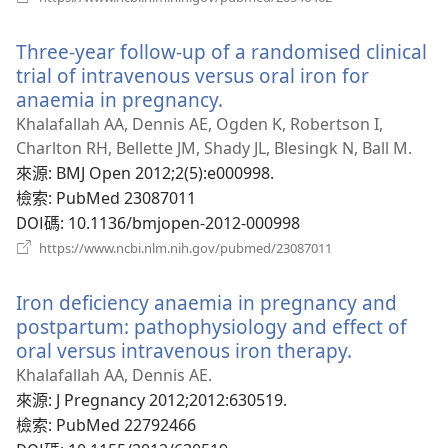
啟
新
Three-year follow-up of a randomised clinical
視
窗）
trial of intravenous versus oral iron for
anaemia in pregnancy.
（開
啟
Khalafallah AA, Dennis AE, Ogden K, Robertson I,
新
Charlton RH, Bellette JM, Shady JL, Blesingk N, Ball M.
視
來源
‎: BMJ Open 2012;2(5):e000998.
窗）
檢索
‎: PubMed 23087011
DOI碼
‎: 10.1136/bmjopen-2012-000998
（開
https://www.ncbi.nlm.nih.gov/pubmed/23087011
啟
新
Iron deficiency anaemia in pregnancy and
視
窗）
postpartum: pathophysiology and effect of
oral versus intravenous iron therapy.
（開
啟
Khalafallah AA, Dennis AE.
新
來源
‎: J Pregnancy 2012;2012:630519.
視
檢索
‎: PubMed 22792466
窗）