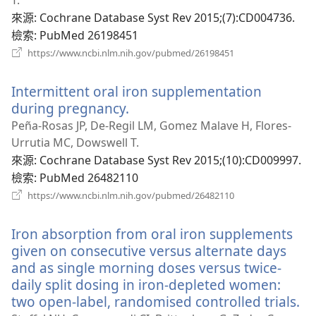
T.
視
來源
‎: Cochrane Database Syst Rev 2015;(7):CD004736.
窗）
檢索
‎: PubMed 26198451
（開
https://www.ncbi.nlm.nih.gov/pubmed/26198451
啟
新
Intermittent oral iron supplementation
視
窗）
during pregnancy.
（開
啟
Peña-Rosas JP, De-Regil LM, Gomez Malave H, Flores-
新
Urrutia MC, Dowswell T.
視
來源
‎: Cochrane Database Syst Rev 2015;(10):CD009997.
窗）
檢索
‎: PubMed 26482110
（開
https://www.ncbi.nlm.nih.gov/pubmed/26482110
啟
新
Iron absorption from oral iron supplements
視
窗）
given on consecutive versus alternate days
and as single morning doses versus twice-
daily split dosing in iron-depleted women:
two open-label, randomised controlled trials.
（