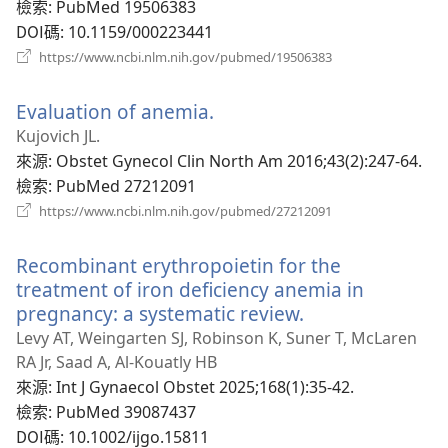
視
檢索
‎: PubMed 19506383
窗）
DOI碼
‎: 10.1159/000223441
（開
https://www.ncbi.nlm.nih.gov/pubmed/19506383
啟
新
Evaluation of anemia.
（開
視
窗）
啟
Kujovich JL.
新
來源
‎: Obstet Gynecol Clin North Am 2016;43(2):247-64.
視
檢索
‎: PubMed 27212091
窗）
（開
https://www.ncbi.nlm.nih.gov/pubmed/27212091
啟
新
Recombinant erythropoietin for the
視
窗）
treatment of iron deficiency anemia in
pregnancy: a systematic review.
（開
啟
Levy AT, Weingarten SJ, Robinson K, Suner T, McLaren
新
RA Jr, Saad A, Al-Kouatly HB
視
來源
‎: Int J Gynaecol Obstet 2025;168(1):35-42.
窗）
檢索
‎: PubMed 39087437
DOI碼
‎: 10.1002/ijgo.15811