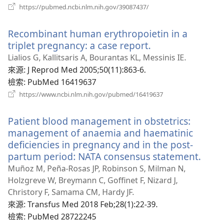
（開
https://pubmed.ncbi.nlm.nih.gov/39087437/
啟
新
Recombinant human erythropoietin in a
視
窗）
triplet pregnancy: a case report.
（開
啟
Lialios G, Kallitsaris A, Bourantas KL, Messinis IE.
新
來源
‎: J Reprod Med 2005;50(11):863-6.
視
檢索
‎: PubMed 16419637
窗）
（開
https://www.ncbi.nlm.nih.gov/pubmed/16419637
啟
新
Patient blood management in obstetrics:
視
窗）
management of anaemia and haematinic
deficiencies in pregnancy and in the post-
partum period: NATA consensus statement.
（開
啟
Muñoz M, Peña-Rosas JP, Robinson S, Milman N,
新
Holzgreve W, Breymann C, Goffinet F, Nizard J,
視
Christory F, Samama CM, Hardy JF.
窗）
來源
‎: Transfus Med 2018 Feb;28(1):22-39.
檢索
‎: PubMed 28722245