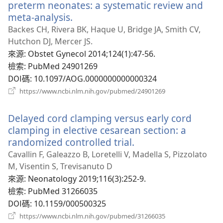
preterm neonates: a systematic review and
meta-analysis.
（開
啟
Backes CH, Rivera BK, Haque U, Bridge JA, Smith CV,
新
Hutchon DJ, Mercer JS.
視
來源
‎: Obstet Gynecol 2014;124(1):47-56.
窗）
檢索
‎: PubMed 24901269
DOI碼
‎: 10.1097/AOG.0000000000000324
（開
https://www.ncbi.nlm.nih.gov/pubmed/24901269
啟
新
Delayed cord clamping versus early cord
視
窗）
clamping in elective cesarean section: a
randomized controlled trial.
（開
啟
Cavallin F, Galeazzo B, Loretelli V, Madella S, Pizzolato
新
M, Visentin S, Trevisanuto D
視
來源
‎: Neonatology 2019;116(3):252-9.
窗）
檢索
‎: PubMed 31266035
DOI碼
‎: 10.1159/000500325
（開
https://www.ncbi.nlm.nih.gov/pubmed/31266035