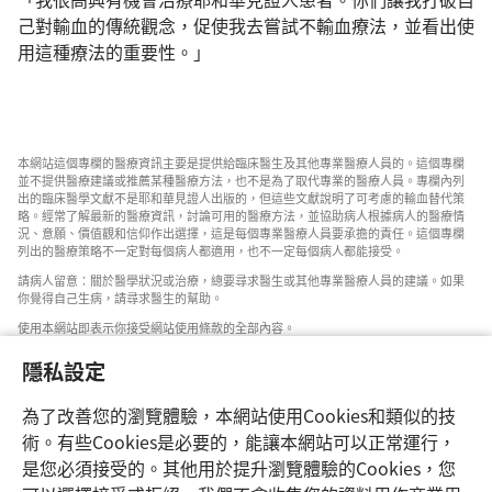
己對輸血的傳統觀念，促使我去嘗試不輸血療法，並看出使
用這種療法的重要性。」
本網站這個專欄的醫療資訊主要是提供給臨床醫生及其他專業醫療人員的。這個專欄
並不提供醫療建議或推薦某種醫療方法，也不是為了取代專業的醫療人員。專欄內列
出的臨床醫學文獻不是耶和華見證人出版的，但這些文獻說明了可考慮的輸血替代策
略。經常了解最新的醫療資訊，討論可用的醫療方法，並協助病人根據病人的醫療情
況、意願、價值觀和信仰作出選擇，這是每個專業醫療人員要承擔的責任。這個專欄
列出的醫療策略不一定對每個病人都適用，也不一定每個病人都能接受。
請病人留意：關於醫學狀況或治療，總要尋求醫生或其他專業醫療人員的建議。如果
你覺得自己生病，請尋求醫生的幫助。
使用本網站即表示你接受網站使用條款的全部內容。
隱私設定
為了改善您的瀏覽體驗，本網站使用Cookies和類似的技
設定外觀
術。有些Cookies是必要的，能讓本網站可以正常運行，
是您必須接受的。其他用於提升瀏覽體驗的Cookies，您