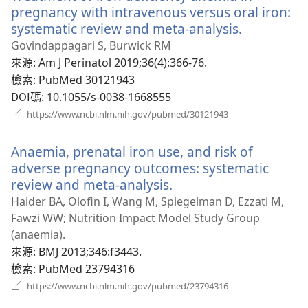
窗）
pregnancy with intravenous versus oral iron:
systematic review and meta-analysis.
（開
啟
Govindappagari S, Burwick RM
新
來源
‎: Am J Perinatol 2019;36(4):366-76.
視
檢索
‎: PubMed 30121943
窗）
DOI碼
‎: 10.1055/s-0038-1668555
（開
https://www.ncbi.nlm.nih.gov/pubmed/30121943
啟
新
Anaemia, prenatal iron use, and risk of
視
窗）
adverse pregnancy outcomes: systematic
review and meta-analysis.
（開
啟
Haider BA, Olofin I, Wang M, Spiegelman D, Ezzati M,
新
Fawzi WW; Nutrition Impact Model Study Group
視
(anaemia).
窗）
來源
‎: BMJ 2013;346:f3443.
檢索
‎: PubMed 23794316
（開
https://www.ncbi.nlm.nih.gov/pubmed/23794316
啟