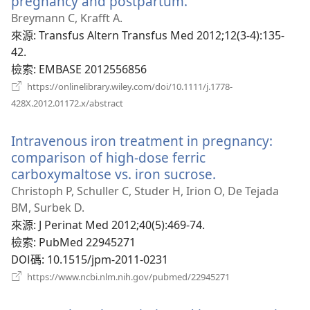
pregnancy and postpartum.
（開
啟
Breymann C, Krafft A.
新
來源
‎: Transfus Altern Transfus Med 2012;12(3-4):135-
視
42.
窗）
檢索
‎: EMBASE 2012556856
https://onlinelibrary.wiley.com/doi/10.1111/j.1778-
（開
428X.2012.01172.x/abstract
啟
新
Intravenous iron treatment in pregnancy:
視
窗）
comparison of high-dose ferric
carboxymaltose vs. iron sucrose.
（開
啟
Christoph P, Schuller C, Studer H, Irion O, De Tejada
新
BM, Surbek D.
視
來源
‎: J Perinat Med 2012;40(5):469-74.
窗）
檢索
‎: PubMed 22945271
DOI碼
‎: 10.1515/jpm-2011-0231
（開
https://www.ncbi.nlm.nih.gov/pubmed/22945271
啟
新