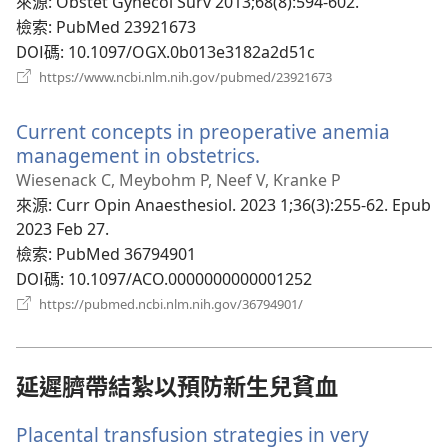
新
來源
‎: Obstet Gynecol Surv 2013;68(8):594-602.
視
檢索
‎: PubMed 23921673
窗）
DOI碼
‎: 10.1097/OGX.0b013e3182a2d51c
（開
https://www.ncbi.nlm.nih.gov/pubmed/23921673
啟
新
Current concepts in preoperative anemia
視
窗）
management in obstetrics.
（開
啟
Wiesenack C, Meybohm P, Neef V, Kranke P
新
來源
‎: Curr Opin Anaesthesiol. 2023 1;36(3):255-62. Epub
視
2023 Feb 27.
窗）
檢索
‎: PubMed 36794901
DOI碼
‎: 10.1097/ACO.0000000000001252
（開
https://pubmed.ncbi.nlm.nih.gov/36794901/
啟
新
視
窗）
延遲臍帶結紮以預防新生兒貧血
Placental transfusion strategies in very