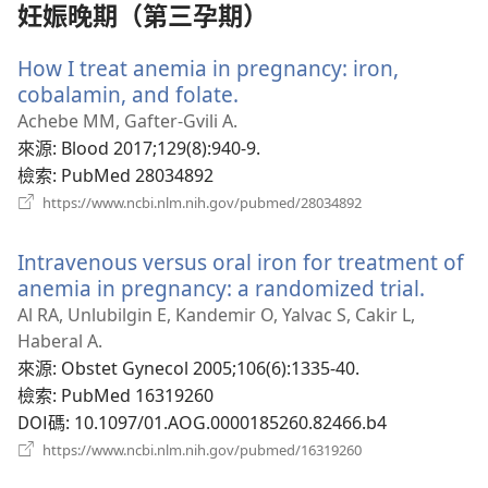
窗）
妊娠晚期（第三孕期）
How I treat anemia in pregnancy: iron,
cobalamin, and folate.
（開
啟
Achebe MM, Gafter-Gvili A.
新
來源
‎: Blood 2017;129(8):940-9.
視
檢索
‎: PubMed 28034892
窗）
（開
https://www.ncbi.nlm.nih.gov/pubmed/28034892
啟
新
Intravenous versus oral iron for treatment of
視
窗）
anemia in pregnancy: a randomized trial.
（開
啟
Al RA, Unlubilgin E, Kandemir O, Yalvac S, Cakir L,
新
Haberal A.
視
來源
‎: Obstet Gynecol 2005;106(6):1335-40.
窗）
檢索
‎: PubMed 16319260
DOI碼
‎: 10.1097/01.AOG.0000185260.82466.b4
（開
https://www.ncbi.nlm.nih.gov/pubmed/16319260
啟
新