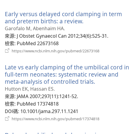
啟
新
Early versus delayed cord clamping in term
視
窗）
and preterm births: a review.
（開
啟
Garofalo M, Abenhaim HA.
新
來源
‎: J Obstet Gynaecol Can 2012;34(6):525-31.
視
檢索
‎: PubMed 22673168
窗）
（開
https://www.ncbi.nlm.nih.gov/pubmed/22673168
啟
新
Late vs early clamping of the umbilical cord in
視
窗）
full-term neonates: systematic review and
meta-analysis of controlled trials.
（開
啟
Hutton EK, Hassan ES.
新
來源
‎: JAMA 2007;297(11):1241-52.
視
檢索
‎: PubMed 17374818
窗）
DOI碼
‎: 10.1001/jama.297.11.1241
（開
https://www.ncbi.nlm.nih.gov/pubmed/17374818
啟
新