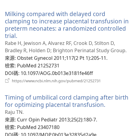
啟
新
Milking compared with delayed cord
視
窗）
clamping to increase placental transfusion in
preterm neonates: a randomized controlled
trial.
（開
啟
Rabe H, Jewison A, Alvarez RF, Crook D, Stilton D,
新
Bradley R, Holden D; Brighton Perinatal Study Group.
視
來源
‎: Obstet Gynecol 2011;117(2 Pt 1):205-11.
窗）
檢索
‎: PubMed 21252731
DOI碼
‎: 10.1097/AOG.0b013e3181fe46ff
（開
https://www.ncbi.nlm.nih.gov/pubmed/21252731
啟
新
Timing of umbilical cord clamping after birth
視
窗）
for optimizing placental transfusion.
（開
啟
Raju TN.
新
來源
‎: Curr Opin Pediatr 2013;25(2):180-7.
視
檢索
‎: PubMed 23407180
窗）
DOI碼
‎: 10.1097/MOP.0b013e32835d2a9e