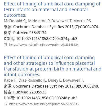
Effect of timing of umbilical cord clamping of
視
窗）
term infants on maternal and neonatal
outcomes.
（開
啟
McDonald SJ, Middleton P, Dowswell T, Morris PS.
新
來源
‎: Cochrane Database Syst Rev 2013;(7):CD004074.
視
檢索
‎: PubMed 23843134
窗）
DOI碼
‎: 10.1002/14651858.CD004074.pub3
（開
https://www.ncbi.nlm.nih.gov/pubmed/23843134
啟
新
Effect of timing of umbilical cord clamping
視
窗）
and other strategies to influence placental
transfusion at preterm birth on maternal and
infant outcomes.
（開
啟
Rabe H, Diaz-Rossello JL, Duley L, Dowswell T.
新
來源
‎: Cochrane Database Syst Rev 2012;(8):CD003248.
視
檢索
‎: PubMed 22895933
窗）
DOI碼
‎: 10.1002/14651858.CD003248.pub3
（開
https://www.ncbi.nlm.nih.gov/pubmed/22895933