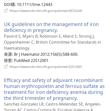
DOI碼
‎: 10.1111/tme.12443
（開
https://www.ncbi.nlm.nih.gov/pubmed/28722245
啟
新
UK guidelines on the management of iron
視
窗）
deficiency in pregnancy.
（開
啟
Pavord S, Myers B, Robinson S, Allard S, Strong J,
新
Oppenheimer C; British Committee for Standards in
視
Haematology.
窗）
來源
‎: Br J Haematol 2012;156(5):588-600.
檢索
‎: PubMed 22512001
（開
https://www.ncbi.nlm.nih.gov/pubmed/22512001
啟
新
Efficacy and safety of adjuvant recombinant
視
窗）
human erythropoietin and ferrous sulfate as
treatment for iron deficiency anemia during
the third trimester of pregnancy.
（開
啟
Sanchez-Gonzalez LR, Castro-Melendez SE, Angeles-
新
Torres AC, Castro-Cortina N, Escobar-Valencia A,