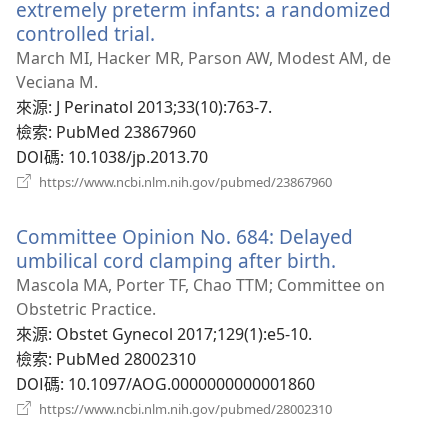
窗）
extremely preterm infants: a randomized
controlled trial.
（開
啟
March MI, Hacker MR, Parson AW, Modest AM, de
新
Veciana M.
視
來源
‎: J Perinatol 2013;33(10):763-7.
窗）
檢索
‎: PubMed 23867960
DOI碼
‎: 10.1038/jp.2013.70
（開
https://www.ncbi.nlm.nih.gov/pubmed/23867960
啟
新
Committee Opinion No. 684: Delayed
視
窗）
umbilical cord clamping after birth.
（開
啟
Mascola MA, Porter TF, Chao TTM; Committee on
新
Obstetric Practice.
視
來源
‎: Obstet Gynecol 2017;129(1):e5-10.
窗）
檢索
‎: PubMed 28002310
DOI碼
‎: 10.1097/AOG.0000000000001860
（開
https://www.ncbi.nlm.nih.gov/pubmed/28002310
啟
新