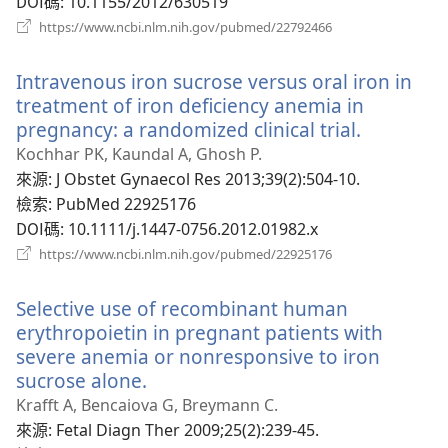
DOI碼
‎: 10.1155/2012/630519
（開
https://www.ncbi.nlm.nih.gov/pubmed/22792466
啟
新
Intravenous iron sucrose versus oral iron in
視
窗）
treatment of iron deficiency anemia in
pregnancy: a randomized clinical trial.
（開
啟
Kochhar PK, Kaundal A, Ghosh P.
新
來源
‎: J Obstet Gynaecol Res 2013;39(2):504-10.
視
檢索
‎: PubMed 22925176
窗）
DOI碼
‎: 10.1111/j.1447-0756.2012.01982.x
（開
https://www.ncbi.nlm.nih.gov/pubmed/22925176
啟
新
Selective use of recombinant human
視
窗）
erythropoietin in pregnant patients with
severe anemia or nonresponsive to iron
sucrose alone.
（開
啟
Krafft A, Bencaiova G, Breymann C.
新
來源
‎: Fetal Diagn Ther 2009;25(2):239-45.