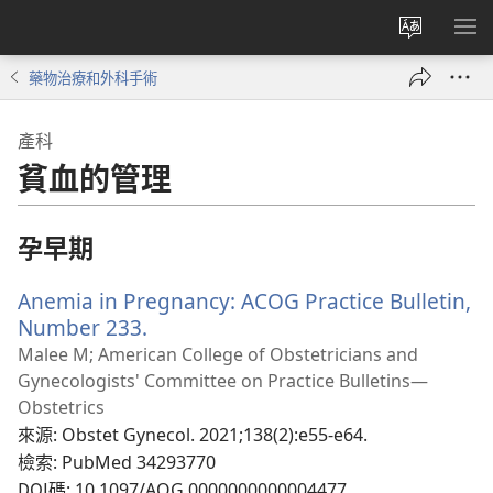
更
顯
改
示
藥物治療和外科手術
網
選
站
單
產科
語
貧血的管理
言
孕早期
Anemia in Pregnancy: ACOG Practice Bulletin,
Number 233.
（開
啟
Malee M; American College of Obstetricians and
新
Gynecologists' Committee on Practice Bulletins—
視
Obstetrics
窗）
來源
‎: Obstet Gynecol. 2021;138(2):e55-e64.
檢索
‎: PubMed 34293770
DOI碼
‎: 10.1097/AOG.0000000000004477