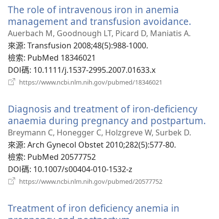
The role of intravenous iron in anemia
視
窗）
management and transfusion avoidance.
（開
啟
Auerbach M, Goodnough LT, Picard D, Maniatis A.
新
來源
‎: Transfusion 2008;48(5):988-1000.
視
檢索
‎: PubMed 18346021
窗）
DOI碼
‎: 10.1111/j.1537-2995.2007.01633.x
（開
https://www.ncbi.nlm.nih.gov/pubmed/18346021
啟
新
Diagnosis and treatment of iron-deficiency
視
窗）
anaemia during pregnancy and postpartum.
（
啟
Breymann C, Honegger C, Holzgreve W, Surbek D.
新
來源
‎: Arch Gynecol Obstet 2010;282(5):577-80.
視
檢索
‎: PubMed 20577752
窗
DOI碼
‎: 10.1007/s00404-010-1532-z
（開
https://www.ncbi.nlm.nih.gov/pubmed/20577752
啟
新
Treatment of iron deficiency anemia in
視
窗）