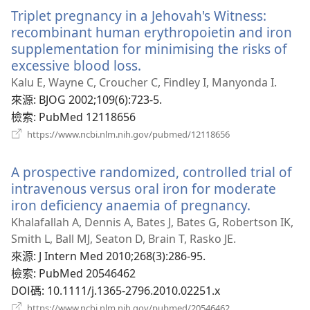
新
Triplet pregnancy in a Jehovah's Witness:
視
窗）
recombinant human erythropoietin and iron
supplementation for minimising the risks of
excessive blood loss.
（開
啟
Kalu E, Wayne C, Croucher C, Findley I, Manyonda I.
新
來源
‎: BJOG 2002;109(6):723-5.
視
檢索
‎: PubMed 12118656
窗）
（開
https://www.ncbi.nlm.nih.gov/pubmed/12118656
啟
新
A prospective randomized, controlled trial of
視
窗）
intravenous versus oral iron for moderate
iron deficiency anaemia of pregnancy.
（開
啟
Khalafallah A, Dennis A, Bates J, Bates G, Robertson IK,
新
Smith L, Ball MJ, Seaton D, Brain T, Rasko JE.
視
來源
‎: J Intern Med 2010;268(3):286-95.
窗）
檢索
‎: PubMed 20546462
DOI碼
‎: 10.1111/j.1365-2796.2010.02251.x
（開
https://www.ncbi.nlm.nih.gov/pubmed/20546462