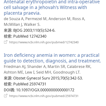
Antenatal erythropoietin and intra-operative
視
窗）
cell salvage in a Jehovah's Witness with
placenta praevia.
（開
啟
de Souza A, Permezel M, Anderson M, Ross A,
新
McMillan J, Walker S.
視
來源
‎: BJOG 2003;110(5):524-6.
窗）
檢索
‎: PubMed 12742340
（開
https://www.ncbi.nlm.nih.gov/pubmed/12742340
啟
新
Iron deficiency anemia in women: a practical
視
窗）
guide to detection, diagnosis, and treatment.
（
啟
Friedman AJ, Shander A, Martin SR, Calabrese RK,
新
Ashton ME, Lew I, Seid MH, Goodnough LT.
視
來源
‎: Obstet Gynecol Surv 2015;70(5):342-53.
窗
檢索
‎: PubMed 25974731
DOI碼
‎: 10.1097/OGX.0000000000000172
（開
https://www.ncbi.nlm.nih.gov/pubmed/25974731
啟
新