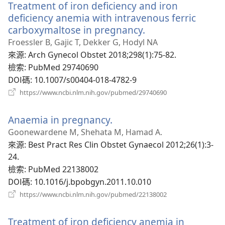
Treatment of iron deficiency and iron
視
窗）
deficiency anemia with intravenous ferric
carboxymaltose in pregnancy.
（開
啟
Froessler B, Gajic T, Dekker G, Hodyl NA
新
來源
‎: Arch Gynecol Obstet 2018;298(1):75-82.
視
檢索
‎: PubMed 29740690
窗）
DOI碼
‎: 10.1007/s00404-018-4782-9
（開
https://www.ncbi.nlm.nih.gov/pubmed/29740690
啟
新
Anaemia in pregnancy.
（開
視
窗）
啟
Goonewardene M, Shehata M, Hamad A.
新
來源
‎: Best Pract Res Clin Obstet Gynaecol 2012;26(1):3-
視
24.
窗）
檢索
‎: PubMed 22138002
DOI碼
‎: 10.1016/j.bpobgyn.2011.10.010
（開
https://www.ncbi.nlm.nih.gov/pubmed/22138002
啟
新
Treatment of iron deficiency anemia in
視