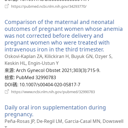
（開
https://pubmed.ncbi.nlm.nih.gov/34293770/
啟
新
Comparison of the maternal and neonatal
視
窗）
outcomes of pregnant women whose anemia
was not corrected before delivery and
pregnant women who were treated with
intravenous iron in the third trimester.
（開
啟
Oskovi-Kaplan ZA, Kilickiran H, Buyuk GN, Ozyer S,
新
Keskin HL, Engin-Ustun Y
視
來源
‎: Arch Gynecol Obstet 2021;303(3):715-9.
窗）
檢索
‎: PubMed 32990783
DOI碼
‎: 10.1007/s00404-020-05817-7
（開
https://www.ncbi.nlm.nih.gov/pubmed/32990783
啟
新
Daily oral iron supplementation during
視
窗）
pregnancy.
（開
啟
Peña-Rosas JP, De-Regil LM, Garcia-Casal MN, Dowswell
新