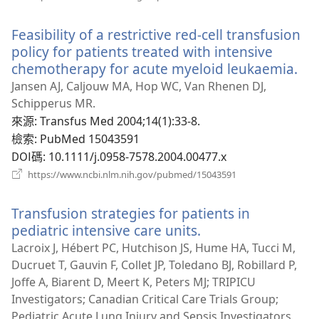
啟
新
Feasibility of a restrictive red-cell transfusion
視
窗）
policy for patients treated with intensive
chemotherapy for acute myeloid leukaemia.
（
啟
Jansen AJ, Caljouw MA, Hop WC, Van Rhenen DJ,
新
Schipperus MR.
視
來源
‎: Transfus Med 2004;14(1):33-8.
窗
檢索
‎: PubMed 15043591
DOI碼
‎: 10.1111/j.0958-7578.2004.00477.x
（開
https://www.ncbi.nlm.nih.gov/pubmed/15043591
啟
新
Transfusion strategies for patients in
視
窗）
pediatric intensive care units.
（開
啟
Lacroix J, Hébert PC, Hutchison JS, Hume HA, Tucci M,
新
Ducruet T, Gauvin F, Collet JP, Toledano BJ, Robillard P,
視
Joffe A, Biarent D, Meert K, Peters MJ; TRIPICU
窗）
Investigators; Canadian Critical Care Trials Group;
Pediatric Acute Lung Injury and Sepsis Investigators