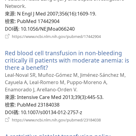
Network.
來源
‎: N Engl J Med 2007;356(16):1609-19.
檢索
‎: PubMed 17442904
DOI碼
‎: 10.1056/NEJMoa066240
（開
https://www.ncbi.nlm.nih.gov/pubmed/17442904
啟
新
Red blood cell transfusion in non-bleeding
視
窗）
critically ill patients with moderate anemia: is
there a benefit?
（開
啟
Leal-Noval SR, Muñoz-Gómez M, Jiménez-Sánchez M,
新
Cayuela A, Leal-Romero M, Puppo-Moreno A,
視
Enamorado J, Arellano-Orden V.
窗）
來源
‎: Intensive Care Med 2013;39(3):445-53.
檢索
‎: PubMed 23184038
DOI碼
‎: 10.1007/s00134-012-2757-z
（開
https://www.ncbi.nlm.nih.gov/pubmed/23184038
啟
新
視