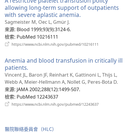
A restrictive platelet transfusion policy
窗）
allowing long-term support of outpatients
with severe aplastic anemia.
（開
啟
Sagmeister M, Oec L, Gmür J.
新
來源
‎: Blood 1999;93(9):3124-6.
視
檢索
‎: PubMed 10216111
窗）
（開
https://www.ncbi.nlm.nih.gov/pubmed/10216111
啟
新
Anemia and blood transfusion in critically ill
視
窗）
patients.
（開
啟
Vincent JL, Baron JF, Reinhart K, Gattinoni L, Thijs L,
新
Webb A, Meier-Hellmann A, Nollet G, Peres-Bota D.
視
來源
‎: JAMA 2002;288(12):1499-507.
窗）
檢索
‎: PubMed 12243637
（開
https://www.ncbi.nlm.nih.gov/pubmed/12243637
啟
新
視
窗）
醫院聯絡委員會（HLC）