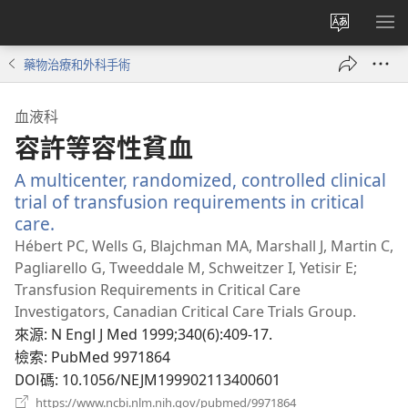
更
顯
改
示
藥物治療和外科手術
網
選
站
單
血液科
語
容許等容性貧血
言
A multicenter, randomized, controlled clinical
trial of transfusion requirements in critical
care.
（開
啟
Hébert PC, Wells G, Blajchman MA, Marshall J, Martin C,
新
Pagliarello G, Tweeddale M, Schweitzer I, Yetisir E;
視
Transfusion Requirements in Critical Care
窗）
Investigators, Canadian Critical Care Trials Group.
來源
‎: N Engl J Med 1999;340(6):409-17.
檢索
‎: PubMed 9971864
DOI碼
‎: 10.1056/NEJM199902113400601
（開
https://www.ncbi.nlm.nih.gov/pubmed/9971864