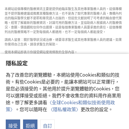
本網站這個專欄的醫療資訊主要是提供給臨床醫生及其他專業醫療人員的。這個專欄
並不提供醫療建議或推薦某種醫療方法，也不是為了取代專業的醫療人員。專欄內列
出的臨床醫學文獻不是耶和華見證人出版的，但這些文獻說明了可考慮的輸血替代策
略。經常了解最新的醫療資訊，討論可用的醫療方法，並協助病人根據病人的醫療情
況、意願、價值觀和信仰作出選擇，這是每個專業醫療人員要承擔的責任。這個專欄
列出的醫療策略不一定對每個病人都適用，也不一定每個病人都能接受。
請病人留意：關於醫學狀況或治療，總要尋求醫生或其他專業醫療人員的建議。如果
你覺得自己生病，請尋求醫生的幫助。
使用本網站即表示你接受網站使用條款的全部內容。
隱私設定
為了改善您的瀏覽體驗，本網站使用Cookies和類似的技
設定外觀
術。有些Cookies是必要的，能讓本網站可以正常運行，
是您必須接受的。其他用於提升瀏覽體驗的Cookies，您
可以選擇接受或拒絕。我們不會收集您的資料用作商業用
途。想了解更多請看
〈全球Cookies和類似技術使用政
Copyright
© 2026 Watch Tower Bible and Tract Society of Pennsylvania.
策〉
。您可以隨時在
〈隱私權政策〉
更改您的設定。
使用條款
|
隱私權政策
|
隱私設定
接受
拒絕
自訂