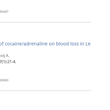
（開
895497
啟
新
視
窗）
 of cocaine/adrenaline on blood loss in Le
oij A.
7(1):21-4.
（開
826960
啟
新
視
窗）