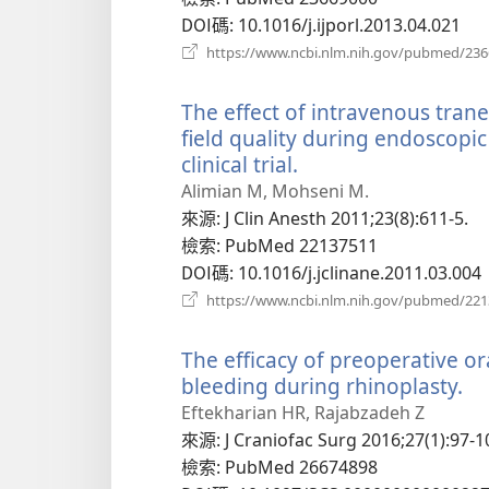
DOI碼
‎: 10.1016/j.ijporl.2013.04.021
https://www.ncbi.nlm.nih.gov/pubmed/23
The effect of intravenous tran
field quality during endoscopic
clinical trial.
（開
啟
Alimian M, Mohseni M.
新
來源
‎: J Clin Anesth 2011;23(8):611-5.
視
檢索
‎: PubMed 22137511
窗）
DOI碼
‎: 10.1016/j.jclinane.2011.03.004
https://www.ncbi.nlm.nih.gov/pubmed/22
The efficacy of preoperative or
bleeding during rhinoplasty.
（
啟
Eftekharian HR, Rajabzadeh Z
新
來源
‎: J Craniofac Surg 2016;27(1):97-1
視
檢索
‎: PubMed 26674898