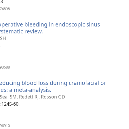
）
73
（開
674898
啟
新
 operative bleeding in endoscopic sinus
視
窗）
ystematic review.
（開
啟
 SH
新
.
視
窗）
（開
593688
啟
新
 reducing blood loss during craniofacial or
視
窗）
es: a meta-analysis.
（開
啟
, Seal SM, Redett RJ, Rosson GD
新
):1245-60.
視
窗）
（開
796910