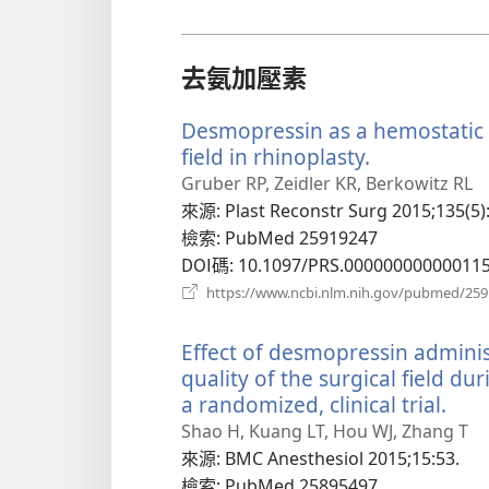
去氨加壓素
Desmopressin as a hemostatic a
field in rhinoplasty.
（開
啟
Gruber RP, Zeidler KR, Berkowitz RL
新
來源
‎: Plast Reconstr Surg 2015;135(5)
視
檢索
‎: PubMed 25919247
窗）
DOI碼
‎: 10.1097/PRS.00000000000011
https://www.ncbi.nlm.nih.gov/pubmed/25
Effect of desmopressin adminis
quality of the surgical field d
a randomized, clinical trial.
（開
啟
Shao H, Kuang LT, Hou WJ, Zhang T
新
來源
‎: BMC Anesthesiol 2015;15:53.
視
檢索
‎: PubMed 25895497