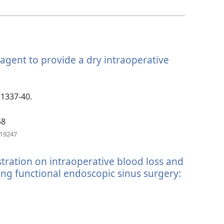
啟
新
視
窗）
gent to provide a dry intraoperative
:1337-40.
58
（開
919247
啟
新
tration on intraoperative blood loss and
視
窗）
uring functional endoscopic sinus surgery: