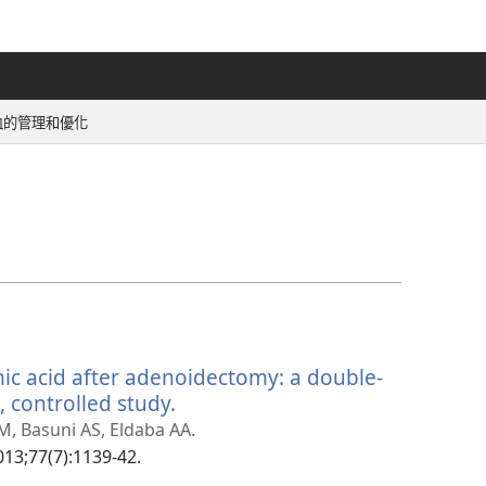
血的管理和優化
mic acid after adenoidectomy: a double-
 controlled study.
（開
啟
, Basuni AS, Eldaba AA.
新
2013;77(7):1139-42.
視