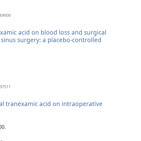
窗）
（開
669000
啟
新
examic acid on blood loss and surgical
視
窗）
 sinus surgery: a placebo-controlled
（開
137511
啟
新
al tranexamic acid on intraoperative
視
窗）
開
00.