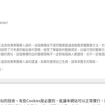
（開
385867
啟
新
視
窗）
生及其他專業醫療人員的。這個專欄並不提供醫療建議或推薦某種醫療方法，也
獻說明了可考慮的輸血替代策略。經常了解最新的醫療資訊，討論可用的醫療方
承擔的責任。這個專欄列出的醫療策略不一定對每個病人都適用，也不一定每個
生或其他專業醫療人員的建議。如果你覺得自己生病，請尋求醫生的幫助。
容。
和類似的技術。有些Cookies是必要的，能讓本網站可以正常運