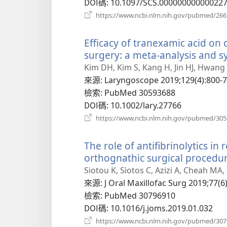
窗
DOI碼
‎: 10.1097/SCS.00000000000022
https://www.ncbi.nlm.nih.gov/pubmed/26
Efficacy of tranexamic acid on
surgery: a meta-analysis and s
Kim DH, Kim S, Kang H, Jin HJ, Hwang
來源
‎: Laryngoscope 2019;129(4):800-7
檢索
‎: PubMed 30593688
DOI碼
‎: 10.1002/lary.27766
https://www.ncbi.nlm.nih.gov/pubmed/30
The role of antifibrinolytics in
orthognathic surgical procedur
Siotou K, Siotos C, Azizi A, Cheah MA
來源
‎: J Oral Maxillofac Surg 2019;77(6
檢索
‎: PubMed 30796910
DOI碼
‎: 10.1016/j.joms.2019.01.032
https://www.ncbi.nlm.nih.gov/pubmed/30