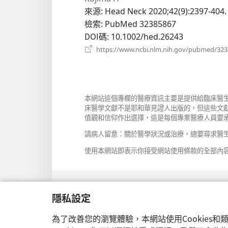
視
來源
‎: Head Neck 2020;42(9):2397-404.
窗）
檢索
‎: PubMed 32385867
DOI碼
‎: 10.1002/hed.26243
https://www.ncbi.nlm.nih.gov/pubmed/32
本網站這個專欄的醫療資訊主要是提供給臨床醫
床醫學文獻不是耶和華見證人出版的，但這些文
值觀和信仰作出選擇，這是每個專業醫療人員要
請病人留意：關於醫學狀況或治療，總要尋求醫
使用本網站即表示你接受網站使用條款的全部內
隱私設定
設定外觀
為了改善您的瀏覽體驗，本網站使用Cookies