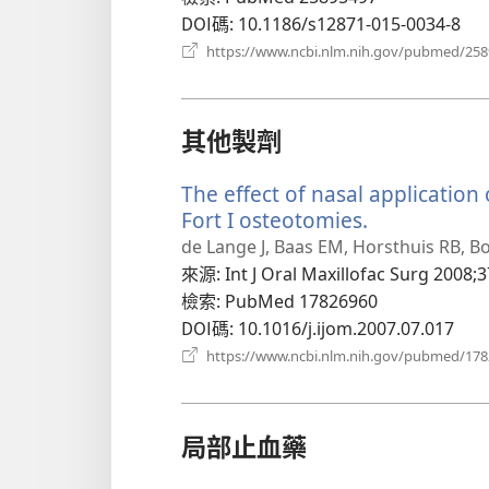
窗）
DOI碼
‎: 10.1186/s12871-015-0034-8
https://www.ncbi.nlm.nih.gov/pubmed/25
其他製劑
The effect of nasal application
Fort I osteotomies.
（開
啟
de Lange J, Baas EM, Horsthuis RB, Bo
新
來源
‎: Int J Oral Maxillofac Surg 2008;3
視
檢索
‎: PubMed 17826960
窗）
DOI碼
‎: 10.1016/j.ijom.2007.07.017
https://www.ncbi.nlm.nih.gov/pubmed/17
局部止血藥