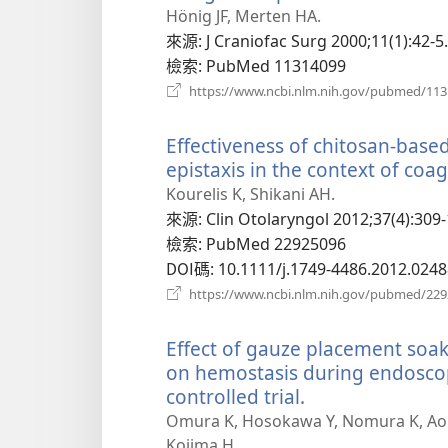
Hönig JF, Merten HA.
來源
‎: J Craniofac Surg 2000;11(1):42-5.
檢索
‎: PubMed 11314099
https://www.ncbi.nlm.nih.gov/pubmed/11
Effectiveness of chitosan-based
epistaxis in the context of coa
Kourelis K, Shikani AH.
來源
‎: Clin Otolaryngol 2012;37(4):309-
檢索
‎: PubMed 22925096
DOI碼
‎: 10.1111/j.1749-4486.2012.0248
https://www.ncbi.nlm.nih.gov/pubmed/22
Effect of gauze placement soak
on hemostasis during endoscop
controlled trial.
（開
啟
Omura K, Hosokawa Y, Nomura K, Aoki 
新
Kojima H