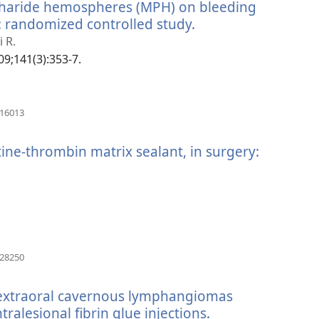
ccharide hemospheres (MPH) on bleeding
: randomized controlled study.
（開
啟
 R.
新
09;141(3):353-7.
視
窗）
（開
716013
啟
新
ine-thrombin matrix sealant, in surgery:
視
窗）
（開
528250
啟
新
d extraoral cavernous lymphangiomas
視
窗）
tralesional fibrin glue injections.
（開