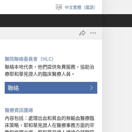
中文繁體（國語）
選
擇
語
言
醫院聯絡委員會（HLC）
聯絡本地代表，他們提供免費服務，協助治
療耶和華見證人的臨床醫療人員。
聯絡
醫療資訊匯總
內容包括：處理出血和貧血的無輸血醫療臨
床策略，耶和華見證人在醫療事務方面的宗