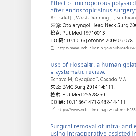
Effect of microporous polysa
after endoscopic sinus surgery
Antisdel JL, West-Denning JL, Sindwani
來源
‎: Otolaryngol Head Neck Surg 20
檢索
‎: PubMed 19716013
DOI碼
‎: 10.1016/j.otohns.2009.06.078
https://www.ncbi.nlm.nih.gov/pubmed/19
Use of Floseal®, a human gelat
a systematic review.
（開
啟
Echave M, Oyagüez I, Casado MA
新
來源
‎: BMC Surg 2014;14:111.
視
檢索
‎: PubMed 25528250
窗）
DOI碼
‎: 10.1186/1471-2482-14-111
https://www.ncbi.nlm.nih.gov/pubmed/25
Surgical removal of intra- an
using intraoperative-assisted in