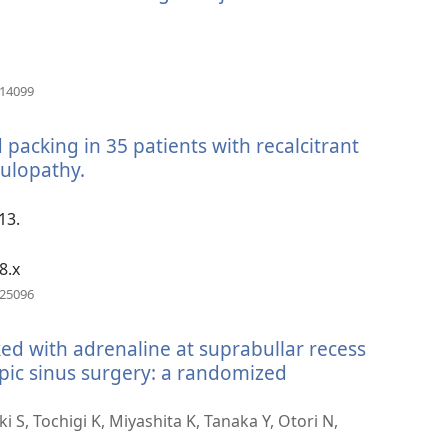
啟
新
視
窗）
（開
314099
啟
新
 packing in 35 patients with recalcitrant
視
窗）
gulopathy.
（開
啟
新
13.
視
窗）
8.x
（開
925096
啟
新
ed with adrenaline at suprabullar recess
視
窗）
ic sinus surgery: a randomized
S, Tochigi K, Miyashita K, Tanaka Y, Otori N,