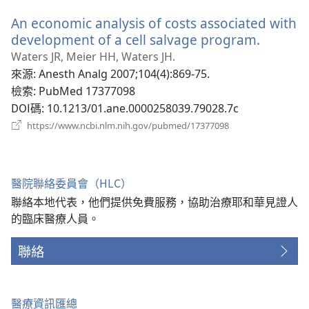
新
An economic analysis of costs associated with
視
窗）
development of a cell salvage program.
（開
啟
Waters JR, Meier HH, Waters JH.
新
來源
‎: Anesth Analg 2007;104(4):869-75.
視
檢索
‎: PubMed 17377098
窗）
DOI碼
‎: 10.1213/01.ane.0000258039.79028.7c
（開
https://www.ncbi.nlm.nih.gov/pubmed/17377098
啟
新
視
窗）
醫院聯絡委員會（HLC）
聯絡本地代表，他們提供免費服務，協助治療耶和華見證人
的臨床醫療人員。
聯絡
醫療資訊匯總