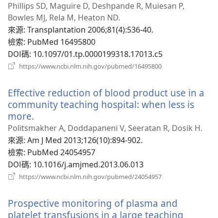
啟
Phillips SD, Maguire D, Deshpande R, Muiesan P,
新
Bowles MJ, Rela M, Heaton ND.
視
來源
‎: Transplantation 2006;81(4):536-40.
窗）
檢索
‎: PubMed 16495800
DOI碼
‎: 10.1097/01.tp.0000199318.17013.c5
（開
https://www.ncbi.nlm.nih.gov/pubmed/16495800
啟
新
Effective reduction of blood product use in a
視
窗）
community teaching hospital: when less is
more.
（開
啟
Politsmakher A, Doddapaneni V, Seeratan R, Dosik H.
新
來源
‎: Am J Med 2013;126(10):894-902.
視
檢索
‎: PubMed 24054957
窗）
DOI碼
‎: 10.1016/j.amjmed.2013.06.013
（開
https://www.ncbi.nlm.nih.gov/pubmed/24054957
啟
新
Prospective monitoring of plasma and
視
窗）
platelet transfusions in a large teaching