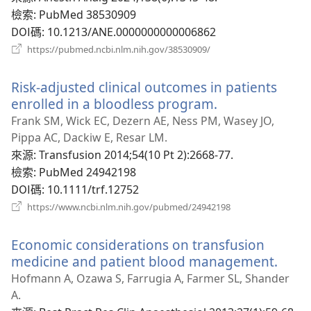
窗）
檢索
‎: PubMed 38530909
DOI碼
‎: 10.1213/ANE.0000000000006862
（開
https://pubmed.ncbi.nlm.nih.gov/38530909/
啟
新
Risk-adjusted clinical outcomes in patients
視
窗）
enrolled in a bloodless program.
（開
啟
Frank SM, Wick EC, Dezern AE, Ness PM, Wasey JO,
新
Pippa AC, Dackiw E, Resar LM.
視
來源
‎: Transfusion 2014;54(10 Pt 2):2668-77.
窗）
檢索
‎: PubMed 24942198
DOI碼
‎: 10.1111/trf.12752
（開
https://www.ncbi.nlm.nih.gov/pubmed/24942198
啟
新
Economic considerations on transfusion
視
窗）
medicine and patient blood management.
（開
啟
Hofmann A, Ozawa S, Farrugia A, Farmer SL, Shander
新
A.