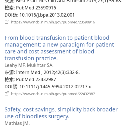
視
來源
‎: Best Pract Res Clin Anaesthesiol 2013;27(1):59-68.
窗）
檢索
‎: PubMed 23590916
DOI碼
‎: 10.1016/j.bpa.2013.02.001
（開
https://www.ncbi.nlm.nih.gov/pubmed/23590916
啟
新
From blood transfusion to patient blood
視
窗）
management: a new paradigm for patient
care and cost assessment of blood
transfusion practice.
（開
啟
Leahy MF, Mukhtar SA.
新
來源
‎: Intern Med J 2012;42(3):332-8.
視
檢索
‎: PubMed 22432987
窗）
DOI碼
‎: 10.1111/j.1445-5994.2012.02717.x
（開
https://www.ncbi.nlm.nih.gov/pubmed/22432987
啟
新
Safety, cost savings, simplicity back broader
視
窗）
use of bloodless surgery.
（開
啟
Mathias JM.