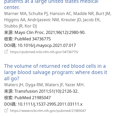
patients at a large united states medical
center.
（開
啟
Warner MA, Schulte PJ, Hanson AC, Madde NR, Burt JM,
新
Higgins AA, Andrijasevic NM, Kreuter JD, Jacob EK,
視
Stubbs JR, Kor DJ
窗）
來源
‎: Mayo Clin Proc. 2021;96(12):2980-90.
檢索
‎: PubMed 34736775
DOI碼
‎: 10.1016/j.mayocp.2021.07.017
（開
https://pubmed.ncbi.nlm.nih.gov/34736775/
啟
新
The volume of returned red blood cells in a
視
窗）
large blood salvage program: where does it
all go?
（開
啟
Waters JH, Dyga RM, Waters JF, Yazer MH.
新
來源
‎: Transfusion 2011;51(10):2126-32.
視
檢索
‎: PubMed 21985047
窗）
DOI碼
‎: 10.1111/j.1537-2995.2011.03111.x
（開
https://www.ncbi.nlm.nih.gov/pubmed/21985047
啟