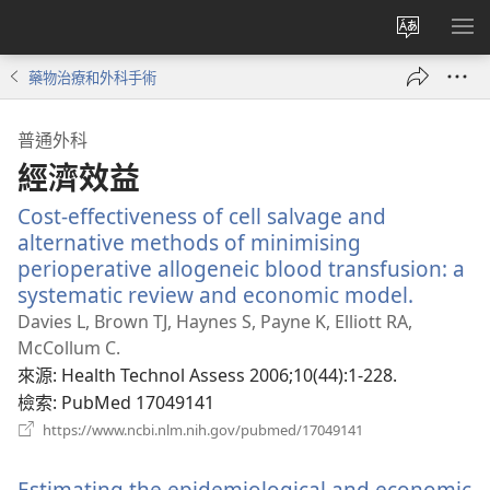
更
顯
改
示
藥物治療和外科手術
網
選
站
單
普通外科
語
經濟效益
言
Cost-effectiveness of cell salvage and
alternative methods of minimising
perioperative allogeneic blood transfusion: a
systematic review and economic model.
（開
啟
Davies L, Brown TJ, Haynes S, Payne K, Elliott RA,
新
McCollum C.
視
來源
‎: Health Technol Assess 2006;10(44):1-228.
窗）
檢索
‎: PubMed 17049141
（開
https://www.ncbi.nlm.nih.gov/pubmed/17049141
啟
新
Estimating the epidemiological and economic
視