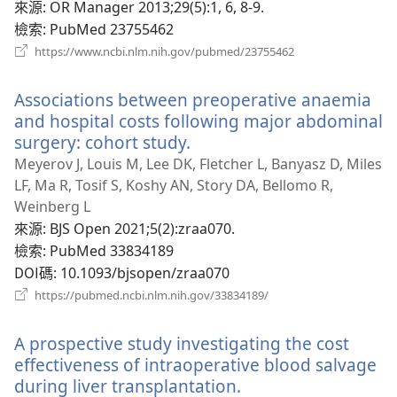
新
來源
‎: OR Manager 2013;29(5):1, 6, 8-9.
視
檢索
‎: PubMed 23755462
窗）
（開
https://www.ncbi.nlm.nih.gov/pubmed/23755462
啟
新
Associations between preoperative anaemia
視
窗）
and hospital costs following major abdominal
surgery: cohort study.
（開
啟
Meyerov J, Louis M, Lee DK, Fletcher L, Banyasz D, Miles
新
LF, Ma R, Tosif S, Koshy AN, Story DA, Bellomo R,
視
Weinberg L
窗）
來源
‎: BJS Open 2021;5(2):zraa070.
檢索
‎: PubMed 33834189
DOI碼
‎: 10.1093/bjsopen/zraa070
（開
https://pubmed.ncbi.nlm.nih.gov/33834189/
啟
新
A prospective study investigating the cost
視
窗）
effectiveness of intraoperative blood salvage
during liver transplantation.
（開