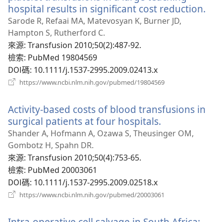
hospital results in significant cost reduction.
（
啟
Sarode R, Refaai MA, Matevosyan K, Burner JD,
新
Hampton S, Rutherford C.
視
來源
‎: Transfusion 2010;50(2):487-92.
窗
檢索
‎: PubMed 19804569
DOI碼
‎: 10.1111/j.1537-2995.2009.02413.x
（開
https://www.ncbi.nlm.nih.gov/pubmed/19804569
啟
新
Activity-based costs of blood transfusions in
視
窗）
surgical patients at four hospitals.
（開
啟
Shander A, Hofmann A, Ozawa S, Theusinger OM,
新
Gombotz H, Spahn DR.
視
來源
‎: Transfusion 2010;50(4):753-65.
窗）
檢索
‎: PubMed 20003061
DOI碼
‎: 10.1111/j.1537-2995.2009.02518.x
（開
https://www.ncbi.nlm.nih.gov/pubmed/20003061
啟
新
Intra-operative cell salvage in South Africa:
視