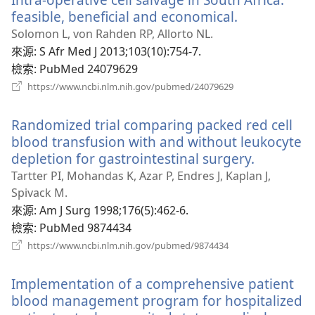
窗）
feasible, beneficial and economical.
（開
啟
Solomon L, von Rahden RP, Allorto NL.
新
來源
‎: S Afr Med J 2013;103(10):754-7.
視
檢索
‎: PubMed 24079629
窗）
（開
https://www.ncbi.nlm.nih.gov/pubmed/24079629
啟
新
Randomized trial comparing packed red cell
視
窗）
blood transfusion with and without leukocyte
depletion for gastrointestinal surgery.
（開
啟
Tartter PI, Mohandas K, Azar P, Endres J, Kaplan J,
新
Spivack M.
視
來源
‎: Am J Surg 1998;176(5):462-6.
窗）
檢索
‎: PubMed 9874434
（開
https://www.ncbi.nlm.nih.gov/pubmed/9874434
啟
新
Implementation of a comprehensive patient
視
窗）
blood management program for hospitalized