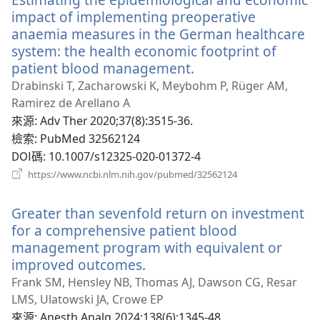
窗）
impact of implementing preoperative
anaemia measures in the German healthcare
system: the health economic footprint of
patient blood management.
（開
啟
Drabinski T, Zacharowski K, Meybohm P, Rüger AM,
新
Ramirez de Arellano A
視
來源
‎: Adv Ther 2020;37(8):3515-36.
窗）
檢索
‎: PubMed 32562124
DOI碼
‎: 10.1007/s12325-020-01372-4
（開
https://www.ncbi.nlm.nih.gov/pubmed/32562124
啟
新
Greater than sevenfold return on investment
視
窗）
for a comprehensive patient blood
management program with equivalent or
improved outcomes.
（開
啟
Frank SM, Hensley NB, Thomas AJ, Dawson CG, Resar
新
LMS, Ulatowski JA, Crowe EP
視
來源
‎: Anesth Analg 2024;138(6):1345-48.