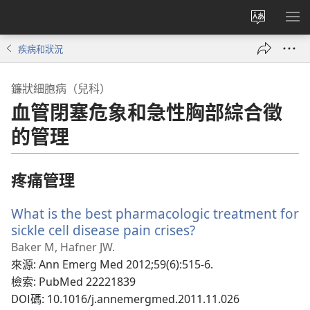
更
顯
改
示
疾病和狀況
網
選
站
單
鐮狀細胞病（兒科）
語
血管閉塞危象和急性胸部綜合徵
言
的管理
疼痛管理
What is the best pharmacologic treatment for
sickle cell disease pain crises?
（開
啟
Baker M, Hafner JW.
新
來源
‎: Ann Emerg Med 2012;59(6):515-6.
視
檢索
‎: PubMed 22221839
窗）
DOI碼
‎: 10.1016/j.annemergmed.2011.11.026