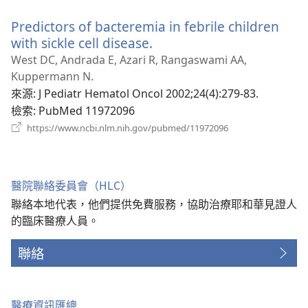
新
Predictors of bacteremia in febrile children
視
窗）
with sickle cell disease.
（開
啟
West DC, Andrada E, Azari R, Rangaswami AA,
新
Kuppermann N.
視
來源
‎: J Pediatr Hematol Oncol 2002;24(4):279-83.
窗）
檢索
‎: PubMed 11972096
（開
https://www.ncbi.nlm.nih.gov/pubmed/11972096
啟
新
視
窗）
醫院聯絡委員會（HLC）
聯絡本地代表，他們提供免費服務，協助治療耶和華見證人
的臨床醫療人員。
聯絡
醫療資訊匯總