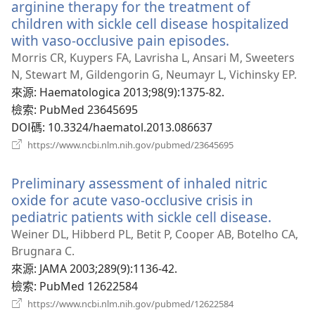
窗）
arginine therapy for the treatment of
children with sickle cell disease hospitalized
with vaso-occlusive pain episodes.
（開
啟
Morris CR, Kuypers FA, Lavrisha L, Ansari M, Sweeters
新
N, Stewart M, Gildengorin G, Neumayr L, Vichinsky EP.
視
來源
‎: Haematologica 2013;98(9):1375-82.
窗）
檢索
‎: PubMed 23645695
DOI碼
‎: 10.3324/haematol.2013.086637
（開
https://www.ncbi.nlm.nih.gov/pubmed/23645695
啟
新
Preliminary assessment of inhaled nitric
視
窗）
oxide for acute vaso-occlusive crisis in
pediatric patients with sickle cell disease.
（開
啟
Weiner DL, Hibberd PL, Betit P, Cooper AB, Botelho CA,
新
Brugnara C.
視
來源
‎: JAMA 2003;289(9):1136-42.
窗）
檢索
‎: PubMed 12622584
（開
https://www.ncbi.nlm.nih.gov/pubmed/12622584
啟