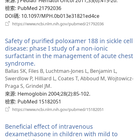
‎: J Pediatr Hematol Oncol 2011;33(6):415-20.
視
檢索
‎: PubMed 21792036
窗）
DOI碼
‎: 10.1097/MPH.0b013e31821ed4ce
（開
https://www.ncbi.nlm.nih.gov/pubmed/21792036
啟
新
Safety of purified poloxamer 188 in sickle cell
視
窗）
disease: phase I study of a non-ionic
surfactant in the management of acute chest
syndrome.
（開
啟
Ballas SK, Files B, Luchtman-Jones L, Benjamin L,
新
Swerdlow P, Hilliard L, Coates T, Abboud M, Wojtowicz-
視
Praga S, Grindel JM.
窗）
來源
‎: Hemoglobin 2004;28(2):85-102.
檢索
‎: PubMed 15182051
（開
https://www.ncbi.nlm.nih.gov/pubmed/15182051
啟
新
Beneficial effect of intravenous
視
窗）
dexamethasone in children with mild to