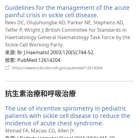
Guidelines for the management of the acute
painful crisis in sickle cell disease.
（開
啟
Rees DC, Olujohungbe AD, Parker NE, Stephens AD,
新
Telfer P, Wright J; British Committee for Standards in
視
Haematology General Haematology Task Force by the
窗）
Sickle Cell Working Party.
來源
‎: Br J Haematol 2003;120(5):744-52.
檢索
‎: PubMed 12614204
（開
https://www.ncbi.nlm.nih.gov/pubmed/12614204
啟
新
視
窗）
抗生素治療和呼吸治療
The use of incentive spirometry in pediatric
patients with sickle cell disease to reduce the
incidence of acute chest syndrome.
（開
啟
Ahmad FA, Macias CG, Allen JY.
新
來源