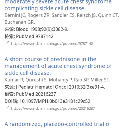
moderately severe acute chest syndrome
complicating sickle cell disease.
（開
啟
Bernini JC, Rogers ZR, Sandler ES, Reisch JS, Quinn CT,
新
Buchanan GR.
視
來源
‎: Blood 1998;92(9):3082-9.
窗）
檢索
‎: PubMed 9787142
（開
https://www.ncbi.nlm.nih.gov/pubmed/9787142
啟
新
A short course of prednisone in the
視
窗）
management of acute chest syndrome of
sickle cell disease.
（開
啟
Kumar R, Qureshi S, Mohanty P, Rao SP, Miller ST.
新
來源
‎: J Pediatr Hematol Oncol 2010;32(3):e91-4.
視
檢索
‎: PubMed 20216237
窗）
DOI碼
‎: 10.1097/MPH.0b013e3181c29c52
（開
https://www.ncbi.nlm.nih.gov/pubmed/20216237
啟
新
A randomized, placebo-controlled trial of
視