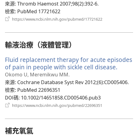
窗）
來源
‎: Thromb Haemost 2007;98(2):392-6.
檢索
‎: PubMed 17721622
（開
https://www.ncbi.nlm.nih.gov/pubmed/17721622
啟
新
視
窗）
輸液治療（液體管理）
Fluid replacement therapy for acute episodes
of pain in people with sickle cell disease.
（開
啟
Okomo U, Meremikwu MM.
新
來源
‎: Cochrane Database Syst Rev 2012;(6):CD005406.
視
檢索
‎: PubMed 22696351
窗）
DOI碼
‎: 10.1002/14651858.CD005406.pub3
（開
https://www.ncbi.nlm.nih.gov/pubmed/22696351
啟
新
視
窗）
補充氧氣