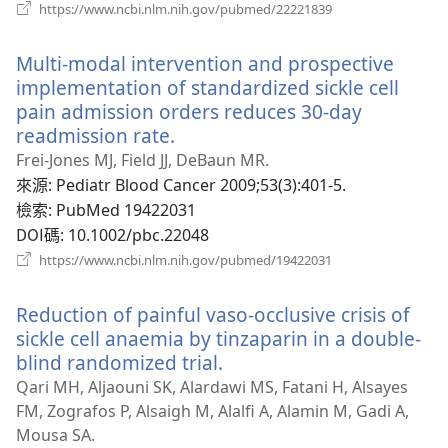
（開
https://www.ncbi.nlm.nih.gov/pubmed/22221839
啟
新
Multi-modal intervention and prospective
視
窗）
implementation of standardized sickle cell
pain admission orders reduces 30-day
readmission rate.
（開
啟
Frei-Jones MJ, Field JJ, DeBaun MR.
新
來源
‎: Pediatr Blood Cancer 2009;53(3):401-5.
視
檢索
‎: PubMed 19422031
窗）
DOI碼
‎: 10.1002/pbc.22048
（開
https://www.ncbi.nlm.nih.gov/pubmed/19422031
啟
新
Reduction of painful vaso-occlusive crisis of
視
窗）
sickle cell anaemia by tinzaparin in a double-
blind randomized trial.
（開
啟
Qari MH, Aljaouni SK, Alardawi MS, Fatani H, Alsayes
新
FM, Zografos P, Alsaigh M, Alalfi A, Alamin M, Gadi A,
視
Mousa SA.