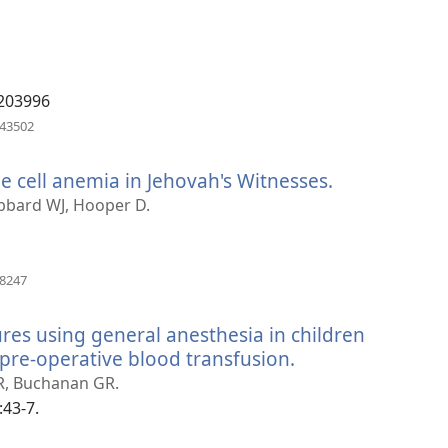
（開
啟
新
視
窗）
5203996
（開
643502
啟
新
le cell anemia in Jehovah's Witnesses.
（開
視
窗）
啟
ubbard WJ, Hooper D.
新
視
窗）
（開
48247
啟
新
ures using general anesthesia in children
視
窗）
 pre-operative blood transfusion.
（開
啟
ZR, Buchanan GR.
新
:43-7.
視