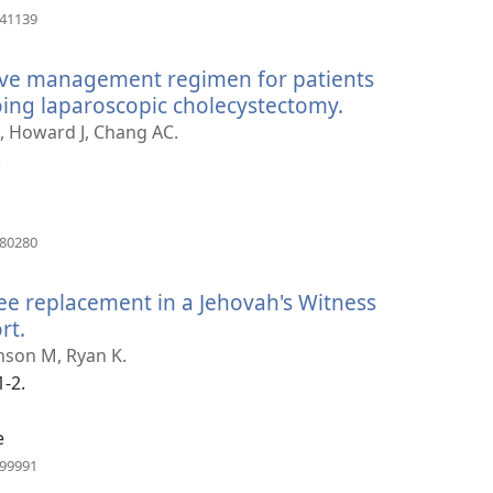
（開
941139
啟
新
ive management regimen for patients
視
窗）
going laparoscopic cholecystectomy.
（開
啟
C, Howard J, Chang AC.
新
.
視
窗）
（開
180280
啟
新
ee replacement in a Jehovah's Witness
視
窗）
rt.
（開
啟
inson M, Ryan K.
新
1-2.
視
窗）
e
（開
299991
啟