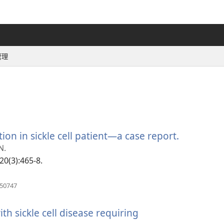
管理
n in sickle cell patient—a case report.
（開
啟
N.
新
20(3):465-8.
視
窗）
（開
950747
啟
新
th sickle cell disease requiring
視
窗）