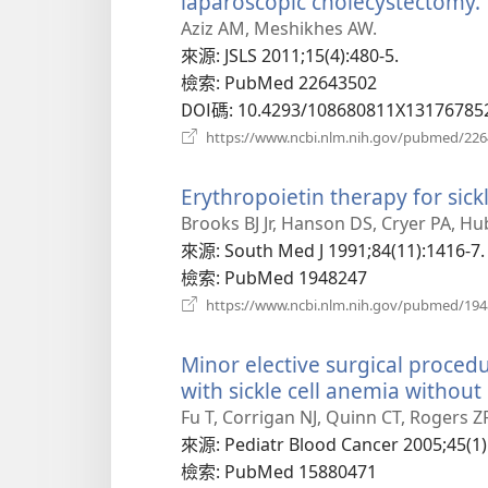
laparoscopic cholecystectomy.
Aziz AM, Meshikhes AW.
來源
‎: JSLS 2011;15(4):480-5.
檢索
‎: PubMed 22643502
DOI碼
‎: 10.4293/108680811X1317678
https://www.ncbi.nlm.nih.gov/pubmed/22
Erythropoietin therapy for sick
Brooks BJ Jr, Hanson DS, Cryer PA, H
來源
‎: South Med J 1991;84(11):1416-7.
檢索
‎: PubMed 1948247
https://www.ncbi.nlm.nih.gov/pubmed/19
Minor elective surgical proced
with sickle cell anemia without
Fu T, Corrigan NJ, Quinn CT, Rogers 
來源
‎: Pediatr Blood Cancer 2005;45(1)
檢索
‎: PubMed 15880471