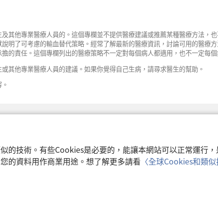
新
視
窗）
生及其他專業醫療人員的。這個專欄並不提供醫療建議或推薦某種醫療方法，也
獻說明了可考慮的輸血替代策略。經常了解最新的醫療資訊，討論可用的醫療方
承擔的責任。這個專欄列出的醫療策略不一定對每個病人都適用，也不一定每個
生或其他專業醫療人員的建議。如果你覺得自己生病，請尋求醫生的幫助。
容。
和類似的技術。有些Cookies是必要的，能讓本網站可以正常運
收集您的資料用作商業用途。想了解更多請看
〈全球Cookies和
使用條款
|
隱私權
 Watch Tower Bible and Tract Society of Pennsylvania.