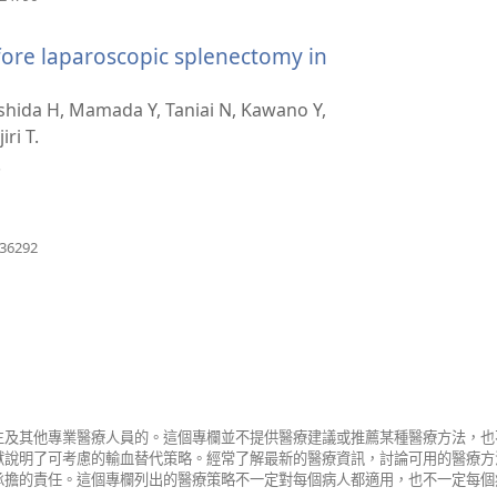
啟
新
fore laparoscopic splenectomy in
視
窗）
shida H, Mamada Y, Taniai N, Kawano Y,
ri T.
.
（開
136292
啟
新
視
窗）
生及其他專業醫療人員的。這個專欄並不提供醫療建議或推薦某種醫療方法，也
獻說明了可考慮的輸血替代策略。經常了解最新的醫療資訊，討論可用的醫療方
承擔的責任。這個專欄列出的醫療策略不一定對每個病人都適用，也不一定每個