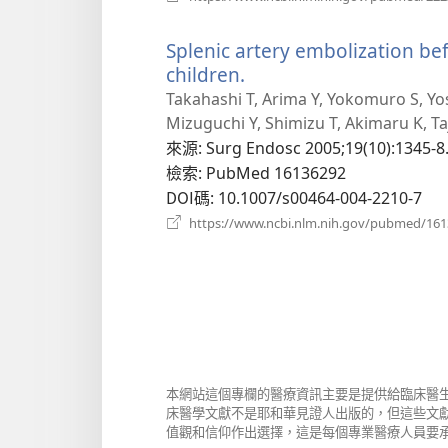
Splenic artery embolization be
children.
（開
啟
Takahashi T, Arima Y, Yokomuro S, Yo
新
Mizuguchi Y, Shimizu T, Akimaru K, Taji
視
來源
‎: Surg Endosc 2005;19(10):1345-8
窗）
檢索
‎: PubMed 16136292
DOI碼
‎: 10.1007/s00464-004-2210-7
https://www.ncbi.nlm.nih.gov/pubmed/16
本網站這個專欄的醫療資訊主要是提供給臨床醫
床醫學文獻不是耶和華見證人出版的，但這些文
值觀和信仰作出選擇，這是每個專業醫療人員要