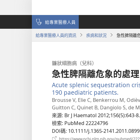
給專業醫療人員
給專業醫療人員的資訊
疾病和狀況
急性脾隔離
鐮狀細胞病（兒科）
急性脾隔離危象的處理
Acute splenic sequestration cris
190 paediatric patients.
（開
啟
Brousse V, Elie C, Benkerrou M, Odiè
新
Guitton C, Quinet B, Dangiolo S, de
視
來源
‎: Br J Haematol 2012;156(5):643-8.
窗）
檢索
‎: PubMed 22224796
DOI碼
‎: 10.1111/j.1365-2141.2011.0899
https://www.ncbi.nlm.nih.gov/pubmed/22