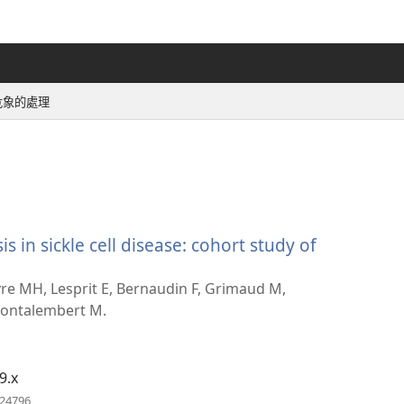
危象的處理
is in sickle cell disease: cohort study of
vre MH, Lesprit E, Bernaudin F, Grimaud M,
 Montalembert M.
9.x
（開
224796