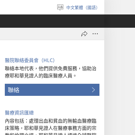
中文繁體（國語）
選
擇
語
言
醫院聯絡委員會（HLC）
聯絡本地代表，他們提供免費服務，協助治
療耶和華見證人的臨床醫療人員。
聯絡
醫療資訊匯總
內容包括：處理出血和貧血的無輸血醫療臨
床策略，耶和華見證人在醫療事務方面的宗