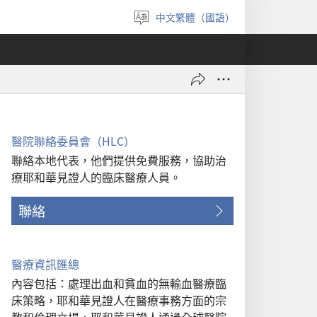
中文繁體（國語）
選
擇
語
言
醫院聯絡委員會（HLC）
聯絡本地代表，他們提供免費服務，協助治
療耶和華見證人的臨床醫療人員。
聯絡
醫療資訊匯總
內容包括：處理出血和貧血的無輸血醫療臨
床策略，耶和華見證人在醫療事務方面的宗