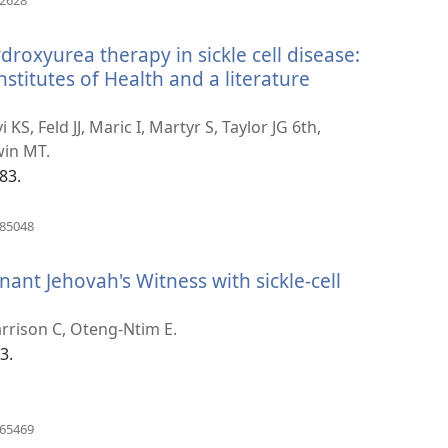
啟
新
roxyurea therapy in sickle cell disease:
視
窗）
stitutes of Health and a literature
KS, Feld JJ, Maric I, Martyr S, Taylor JG 6th,
win MT.
83.
（開
885048
啟
新
nant Jehovah's Witness with sickle-cell
視
窗）
arrison C, Oteng-Ntim E.
3.
（開
365469
啟