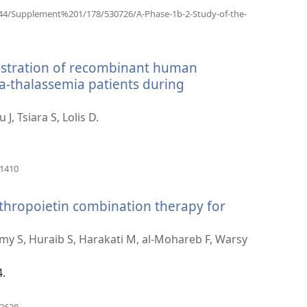
/144/Supplement%201/178/530726/A-Phase-1b-2-Study-of-the-
nistration of recombinant human
eta-thalassemia patients during
, Tsiara S, Lolis D.
（開
41410
啟
新
thropoietin combination therapy for
視
窗）
 S, Huraib S, Harakati M, al-Mohareb F, Warsy
4.
（開
02628