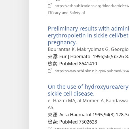
https://ashpublications.org/blood/article
（開
Efficacy-and-Safety-of
啟
新
Preliminary results with admi
視
窗）
erythropoietin in sickle cell/b
pregnancy.
（開
啟
Bourantas K, Makrydimas G, Georgiou J
新
來源
‎: Eur J Haematol 1996;56(5):326-8.
視
檢索
‎: PubMed 8641410
窗）
https://www.ncbi.nlm.nih.gov/pubmed/86
On the use of hydroxyurea/ery
sickle cell disease.
（開
啟
el-Hazmi MA, al-Momen A, Kandaswamy
新
AS.
視
來源
‎: Acta Haematol 1995;94(3):128-3
窗）
檢索
‎: PubMed 7502628
https://www.ncbi.nlm.nih.gov/pubmed/75