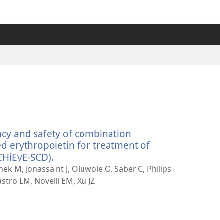
cacy and safety of combination
d erythropoietin for treatment of
ACHiEvE-SCD).
（開
啟
nek M, Jonassaint J, Oluwole O, Saber C, Philips
新
stro LM, Novelli EM, Xu JZ
視
窗）