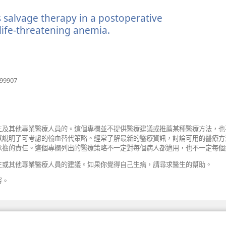
新
 salvage therapy in a postoperative
視
窗）
life-threatening anemia.
（開
啟
新
視
窗）
（開
999907
啟
新
視
窗）
生及其他專業醫療人員的。這個專欄並不提供醫療建議或推薦某種醫療方法，也
獻說明了可考慮的輸血替代策略。經常了解最新的醫療資訊，討論可用的醫療方
承擔的責任。這個專欄列出的醫療策略不一定對每個病人都適用，也不一定每個
生或其他專業醫療人員的建議。如果你覺得自己生病，請尋求醫生的幫助。
容。