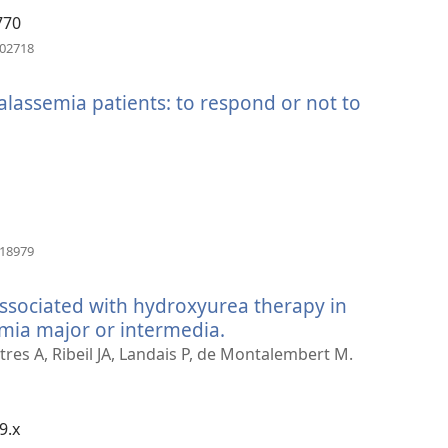
770
（開
602718
啟
新
lassemia patients: to respond or not to
視
窗）
（開
318979
啟
新
ssociated with hydroxyurea therapy in
視
窗）
emia major or intermedia.
（開
啟
res A, Ribeil JA, Landais P, de Montalembert M.
新
視
窗）
9.x