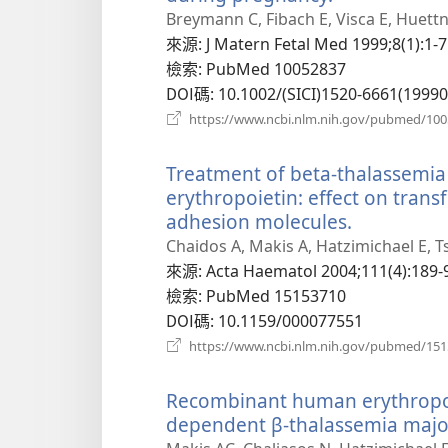
啟
Breymann C, Fibach E, Visca E, Huettn
新
來源
‎: J Matern Fetal Med 1999;8(1):1-7
視
檢索
‎: PubMed 10052837
窗）
DOI碼
‎: 10.1002/(SICI)1520-6661(199
https://www.ncbi.nlm.nih.gov/pubmed/10
Treatment of beta-thalassemi
erythropoietin: effect on tran
adhesion molecules.
（開
啟
Chaidos A, Makis A, Hatzimichael E, T
新
來源
‎: Acta Haematol 2004;111(4):189-
視
檢索
‎: PubMed 15153710
窗）
DOI碼
‎: 10.1159/000077551
https://www.ncbi.nlm.nih.gov/pubmed/15
Recombinant human erythropoie
dependent β-thalassemia major