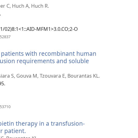
er C, Huch A, Huch R.
.
901/02)8:1<1::AID-MFM1>3.0.CO;2-O
（開
052837
啟
新
a patients with recombinant human
視
窗）
sfusion requirements and soluble
siara S, Gouva M, Tzouvara E, Bourantas KL.
95.
（開
153710
啟
新
tin therapy in a transfusion-
視
窗）
 patient.
（開