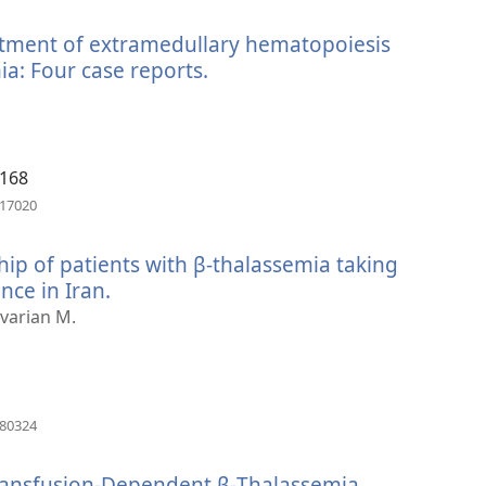
啟
新
eatment of extramedullary hematopoiesis
視
窗）
ia: Four case reports.
（開
啟
新
視
窗）
0168
（開
717020
啟
新
ip of patients with β-thalassemia taking
視
窗）
nce in Iran.
（開
啟
varian M.
新
視
窗）
（開
180324
啟
新
Transfusion-Dependent β-Thalassemia
視