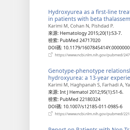
Hydroxyurea as a first-line tr
in patients with beta thalassem
Karimi M, Cohan N, Pishdad P.
來源
‎: Hematology 2015;20(1):53-7.
檢索
‎: PubMed 24717020
DOI碼
‎: 10.1179/1607845414Y.000000
https://www.ncbi.nlm.nih.gov/pubmed/24
Genotype-phenotype relationsh
hydroxyurea: a 13-year experie
Karimi M, Haghpanah S, Farhadi A, Ya
來源
‎: Int J Hematol 2012;95(1):51-6.
檢索
‎: PubMed 22180324
DOI碼
‎: 10.1007/s12185-011-0985-6
https://www.ncbi.nlm.nih.gov/pubmed/22
Report on Patients with Non 