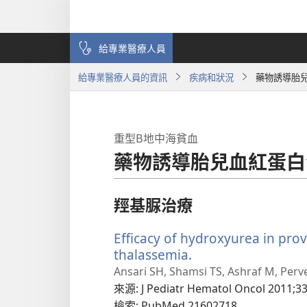
給專業醫療人員
給專業醫療人員的資訊
疾病和狀況
藥物誘導胎
重型Β地中海貧血
藥物誘導胎兒血紅蛋白
羥基脲治療
Efficacy of hydroxyurea in pro
thalassemia.
（開
啟
Ansari SH, Shamsi TS, Ashraf M, Perv
新
來源
‎: J Pediatr Hematol Oncol 2011;33
視
檢索
‎: PubMed 21602718