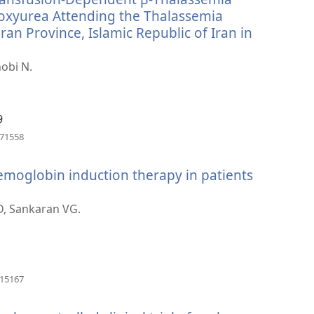
窗）
oxyurea Attending the Thalassemia
an Province, Islamic Republic of Iran in
obi N.
9
（開
471558
啟
新
hemoglobin induction therapy in patients
視
窗）
D, Sankaran VG.
1
（開
315167
啟
新