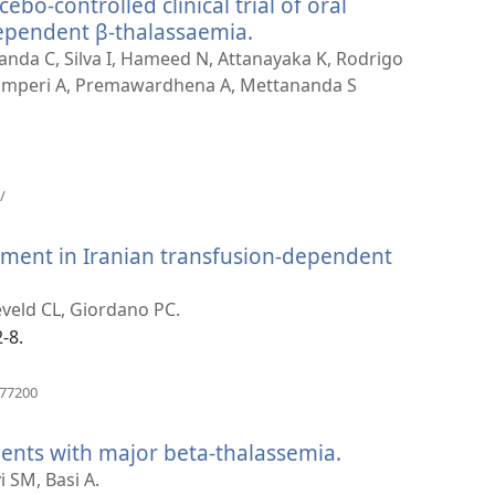
bo-controlled clinical trial of oral
視
窗）
ependent β-thalassaemia.
（開
啟
nda C, Silva I, Hameed N, Attanayaka K, Rodrigo
新
amperi A, Premawardhena A, Mettananda S
視
窗）
（開
/
啟
新
ment in Iranian transfusion-dependent
視
窗）
eveld CL, Giordano PC.
-8.
（開
477200
啟
新
ents with major beta-thalassemia.
（開
視
窗）
啟
i SM, Basi A.