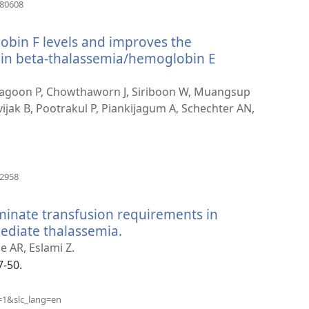
（開
880608
啟
新
bin F levels and improves the
視
窗）
s in beta-thalassemia/hemoglobin E
chagoon P, Chowthaworn J, Siriboon W, Muangsup
ijak B, Pootrakul P, Piankijagum A, Schechter AN,
（開
62958
啟
新
minate transfusion requirements in
視
窗）
ediate thalassemia.
（開
啟
 AR, Eslami Z.
新
7-50.
視
窗）
（開
=1&slc_lang=en