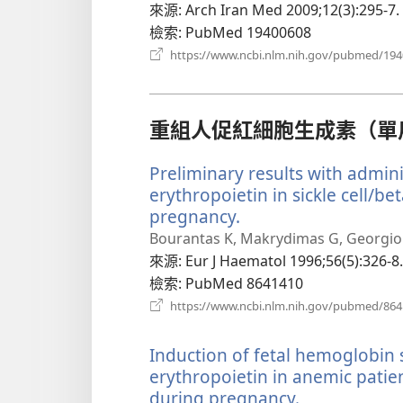
來源
‎: Arch Iran Med 2009;12(3):295-7.
檢索
‎: PubMed 19400608
https://www.ncbi.nlm.nih.gov/pubmed/19
重組人促紅細胞生成素（單
Preliminary results with admi
erythropoietin in sickle cell/b
pregnancy.
（開
啟
Bourantas K, Makrydimas G, Georgiou J
新
來源
‎: Eur J Haematol 1996;56(5):326-8.
視
檢索
‎: PubMed 8641410
窗）
https://www.ncbi.nlm.nih.gov/pubmed/86
Induction of fetal hemoglobin
erythropoietin in anemic patie
during pregnancy.
（開