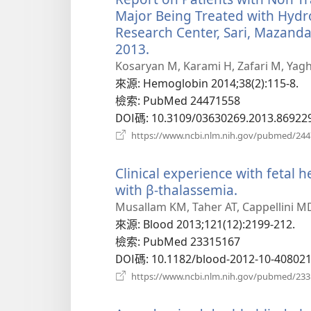
Major Being Treated with Hydr
Research Center, Sari, Mazandar
2013.
（開
啟
Kosaryan M, Karami H, Zafari M, Yagh
新
來源
‎: Hemoglobin 2014;38(2):115-8.
視
檢索
‎: PubMed 24471558
窗）
DOI碼
‎: 10.3109/03630269.2013.86922
https://www.ncbi.nlm.nih.gov/pubmed/24
Clinical experience with fetal 
with β-thalassemia.
（開
啟
Musallam KM, Taher AT, Cappellini M
新
來源
‎: Blood 2013;121(12):2199-212.
視
檢索
‎: PubMed 23315167
窗）
DOI碼
‎: 10.1182/blood-2012-10-40802
https://www.ncbi.nlm.nih.gov/pubmed/23