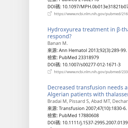
窗）
DOI碼
‎: 10.1097/MPH.0b013e31821b0
https://www.ncbi.nlm.nih.gov/pubmed/21
Hydroxyurea treatment in β-tha
respond?
（開
啟
Banan M.
新
來源
‎: Ann Hematol 2013;92(3):289-99.
視
檢索
‎: PubMed 23318979
窗）
DOI碼
‎: 10.1007/s00277-012-1671-3
https://www.ncbi.nlm.nih.gov/pubmed/23
Decreased transfusion needs a
Algerian patients with thalass
Bradai M, Pissard S, Abad MT, Dechart
來源
‎: Transfusion 2007;47(10):1830-6.
檢索
‎: PubMed 17880608
DOI碼
‎: 10.1111/j.1537-2995.2007.0139