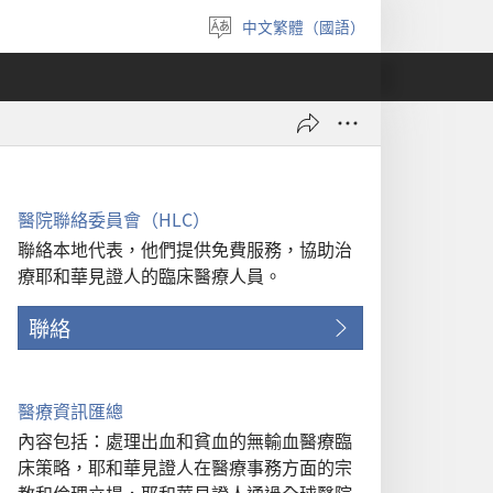
中文繁體（國語）
選
擇
語
言
醫院聯絡委員會（HLC）
聯絡本地代表，他們提供免費服務，協助治
療耶和華見證人的臨床醫療人員。
聯絡
醫療資訊匯總
內容包括：處理出血和貧血的無輸血醫療臨
床策略，耶和華見證人在醫療事務方面的宗