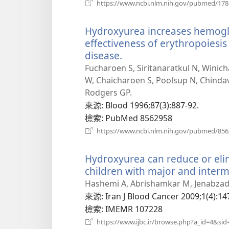
https://www.ncbi.nlm.nih.gov/pubmed/17
Hydroxyurea increases hemoglo
effectiveness of erythropoiesi
disease.
（開
啟
Fucharoen S, Siritanaratkul N, Wini
新
W, Chaicharoen S, Poolsup N, Chindav
視
Rodgers GP.
窗）
來源
‎: Blood 1996;87(3):887-92.
檢索
‎: PubMed 8562958
https://www.ncbi.nlm.nih.gov/pubmed/85
Hydroxyurea can reduce or eli
children with major and interm
Hashemi A, Abrishamkar M, Jenabzade
來源
‎: Iran J Blood Cancer 2009;1(4):14
檢索
‎: IMEMR 107228
https://www.ijbc.ir/browse.php?a_id=4&sid