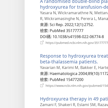
A randomised double-blind place
hydroxyurea for transfusion-d
Yasara N, Wickramarathne N, Mettana
R, Wickramasinghe N, Perera L, Man
來源
‎: Sci Rep. 2022;12(1):2752.
檢索
‎: PubMed 35177777
DOI碼
‎: 10.1038/s41598-022-06774-8
https://pubmed.ncbi.nlm.nih.gov/35177777
Response to hydroxyurea treat
beta-thalassemia patients.
（開
啟
Yavarian M, Karimi M, Bakker E, Hart
新
來源
‎: Haematologica 2004;89(10):1172
視
檢索
‎: PubMed 15477200
窗）
https://www.ncbi.nlm.nih.gov/pubmed/15
Hydroxyurea therapy in 49 pati
Zamani F, Shakeri R, Eslami SM, Razav