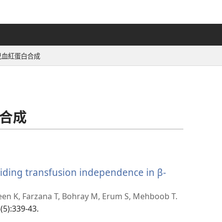
兒血紅蛋白合成
合成
viding transfusion independence in β-
een K, Farzana T, Bohray M, Erum S, Mehboob T.
(5):339-43.