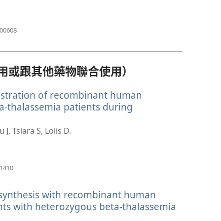
新
視
窗）
（開
400608
啟
新
視
窗）
用或跟其他藥物聯合使用）
nistration of recombinant human
eta-thalassemia patients during
, Tsiara S, Lolis D.
（開
41410
啟
新
 synthesis with recombinant human
視
窗）
nts with heterozygous beta-thalassemia