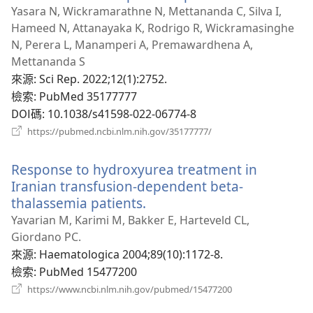
啟
Yasara N, Wickramarathne N, Mettananda C, Silva I,
新
Hameed N, Attanayaka K, Rodrigo R, Wickramasinghe
視
N, Perera L, Manamperi A, Premawardhena A,
窗）
Mettananda S
來源
‎: Sci Rep. 2022;12(1):2752.
檢索
‎: PubMed 35177777
DOI碼
‎: 10.1038/s41598-022-06774-8
（開
https://pubmed.ncbi.nlm.nih.gov/35177777/
啟
新
Response to hydroxyurea treatment in
視
窗）
Iranian transfusion-dependent beta-
thalassemia patients.
（開
啟
Yavarian M, Karimi M, Bakker E, Harteveld CL,
新
Giordano PC.
視
來源
‎: Haematologica 2004;89(10):1172-8.
窗）
檢索
‎: PubMed 15477200
（開
https://www.ncbi.nlm.nih.gov/pubmed/15477200
啟