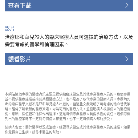
查看下載
影片
治療耶和華見證人的臨床醫療人員可選擇的治療方法，以及
需要考慮的醫學和倫理因素。
觀看影片
本網站這個專欄的醫療資訊主要是提供給臨床醫生及其他專業醫療人員的。這個專欄
並不提供醫療建議或推薦某種醫療方法，也不是為了取代專業的醫療人員。專欄內列
出的臨床醫學文獻不是耶和華見證人出版的，但這些文獻說明了可考慮的輸血替代策
略。經常了解最新的醫療資訊，討論可用的醫療方法，並協助病人根據病人的醫療情
況、意願、價值觀和信仰作出選擇，這是每個專業醫療人員要承擔的責任。這個專欄
列出的醫療策略不一定對每個病人都適用，也不一定每個病人都能接受。
請病人留意：關於醫學狀況或治療，總要尋求醫生或其他專業醫療人員的建議。如果
你覺得自己生病，請尋求醫生的幫助。