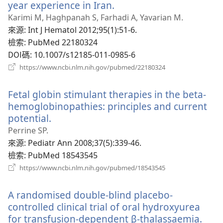
year experience in Iran.
（開
啟
Karimi M, Haghpanah S, Farhadi A, Yavarian M.
新
來源
‎: Int J Hematol 2012;95(1):51-6.
視
檢索
‎: PubMed 22180324
窗）
DOI碼
‎: 10.1007/s12185-011-0985-6
（開
https://www.ncbi.nlm.nih.gov/pubmed/22180324
啟
新
Fetal globin stimulant therapies in the beta-
視
窗）
hemoglobinopathies: principles and current
potential.
（開
啟
Perrine SP.
新
來源
‎: Pediatr Ann 2008;37(5):339-46.
視
檢索
‎: PubMed 18543545
窗）
（開
https://www.ncbi.nlm.nih.gov/pubmed/18543545
啟
新
A randomised double-blind placebo-
視
窗）
controlled clinical trial of oral hydroxyurea
for transfusion-dependent β-thalassaemia.
（開