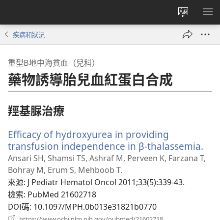
更
顯
改
示
疾病和狀況
網
選
站
單
重型Β地中海貧血（兒科）
語
藥物誘導胎兒血紅蛋白合成
言
羥基脲治療
Efficacy of hydroxyurea in providing
transfusion independence in β-thalassemia.
（
啟
Ansari SH, Shamsi TS, Ashraf M, Perveen K, Farzana T,
新
Bohray M, Erum S, Mehboob T.
視
來源
‎: J Pediatr Hematol Oncol 2011;33(5):339-43.
窗
檢索
‎: PubMed 21602718
DOI碼
‎: 10.1097/MPH.0b013e31821b0770
（開
https://www.ncbi.nlm.nih.gov/pubmed/21602718