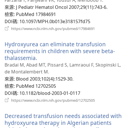
Farzana T, Panjwani VK, Yousuf A, Mehboob T.
視
來源
‎: J Pediatr Hematol Oncol 2007;29(11):743-6.
窗）
檢索
‎: PubMed 17984691
DOI碼
‎: 10.1097/MPH.0b013e318157fd75
（開
https://www.ncbi.nlm.nih.gov/pubmed/17984691
啟
新
Hydroxyurea can eliminate transfusion
視
窗）
requirements in children with severe beta-
thalassemia.
（開
啟
Bradai M, Abad MT, Pissard S, Lamraoui F, Skopinski L,
新
de Montalembert M.
視
來源
‎: Blood 2003;102(4):1529-30.
窗）
檢索
‎: PubMed 12702505
DOI碼
‎: 10.1182/blood-2003-01-0117
（開
https://www.ncbi.nlm.nih.gov/pubmed/12702505
啟
新
Decreased transfusion needs associated with
視
窗）
hydroxyurea therapy in Algerian patients