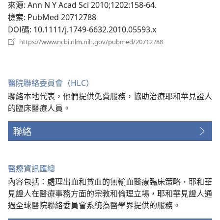
視
來源
‎: Ann N Y Acad Sci 2010;1202:158-64.
窗）
檢索
‎: PubMed 20712788
DOI碼
‎: 10.1111/j.1749-6632.2010.05593.x
（開
https://www.ncbi.nlm.nih.gov/pubmed/20712788
啟
新
視
窗）
醫院聯絡委員會（HLC）
聯絡本地代表，他們提供免費服務，協助治療耶和華見證人
的臨床醫療人員。
聯絡
醫療資訊匯總
內容包括：處理出血和貧血的無輸血醫療臨床策略，耶和華
見證人在醫療事務方面的宗教和倫理立場，耶和華見證人通
過全球醫院聯絡委員會系統為醫學界提供的服務。