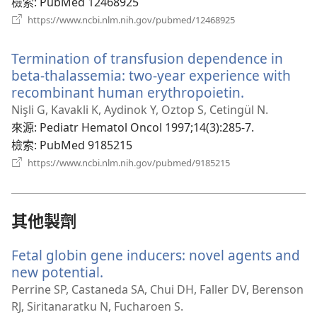
窗）
檢索
‎: PubMed 12468925
（開
https://www.ncbi.nlm.nih.gov/pubmed/12468925
啟
新
Termination of transfusion dependence in
視
窗）
beta-thalassemia: two-year experience with
recombinant human erythropoietin.
（開
啟
Nişli G, Kavakli K, Aydinok Y, Oztop S, Cetingül N.
新
來源
‎: Pediatr Hematol Oncol 1997;14(3):285-7.
視
檢索
‎: PubMed 9185215
窗）
（開
https://www.ncbi.nlm.nih.gov/pubmed/9185215
啟
新
視
窗）
其他製劑
Fetal globin gene inducers: novel agents and
new potential.
（開
啟
Perrine SP, Castaneda SA, Chui DH, Faller DV, Berenson
新
RJ, Siritanaratku N, Fucharoen S.