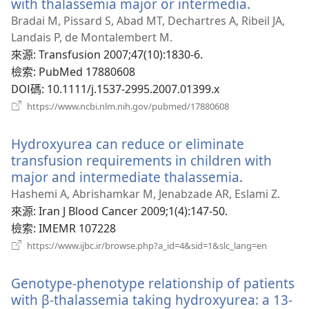
with thalassemia major or intermedia.
（開
啟
Bradai M, Pissard S, Abad MT, Dechartres A, Ribeil JA,
新
Landais P, de Montalembert M.
視
來源
‎: Transfusion 2007;47(10):1830-6.
窗）
檢索
‎: PubMed 17880608
DOI碼
‎: 10.1111/j.1537-2995.2007.01399.x
（開
https://www.ncbi.nlm.nih.gov/pubmed/17880608
啟
新
Hydroxyurea can reduce or eliminate
視
窗）
transfusion requirements in children with
major and intermediate thalassemia.
（開
啟
Hashemi A, Abrishamkar M, Jenabzade AR, Eslami Z.
新
來源
‎: Iran J Blood Cancer 2009;1(4):147-50.
視
檢索
‎: IMEMR 107228
窗）
（開
https://www.ijbc.ir/browse.php?a_id=4&sid=1&slc_lang=en
啟
新
Genotype-phenotype relationship of patients
視
窗）
with β-thalassemia taking hydroxyurea: a 13-