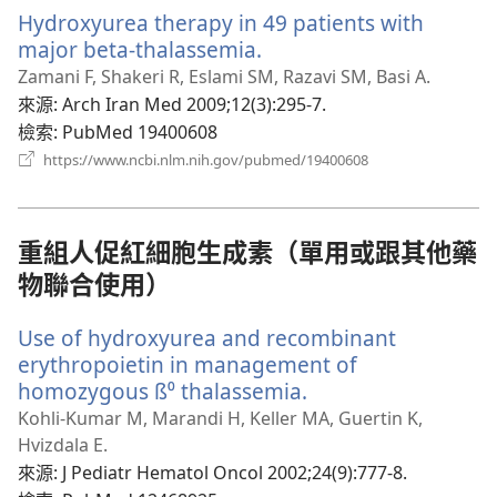
新
Hydroxyurea therapy in 49 patients with
視
窗）
major beta-thalassemia.
（開
啟
Zamani F, Shakeri R, Eslami SM, Razavi SM, Basi A.
新
來源
‎: Arch Iran Med 2009;12(3):295-7.
視
檢索
‎: PubMed 19400608
窗）
（開
https://www.ncbi.nlm.nih.gov/pubmed/19400608
啟
新
視
窗）
重組人促紅細胞生成素（單用或跟其他藥
物聯合使用）
Use of hydroxyurea and recombinant
erythropoietin in management of
homozygous ß⁰ thalassemia.
（開
啟
Kohli-Kumar M, Marandi H, Keller MA, Guertin K,
新
Hvizdala E.
視
來源
‎: J Pediatr Hematol Oncol 2002;24(9):777-8.