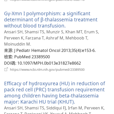
啟
新
Gγ-Xmn I polymorphism: a significant
視
窗）
determinant of β-thalassemia treatment
without blood transfusion.
（開
啟
Ansari SH, Shamsi TS, Munzir S, Khan MT, Erum S,
新
Perveen K, Farzana T, Ashraf M, Mehboob T,
視
Moinuddin M.
窗）
來源
‎: J Pediatr Hematol Oncol 2013;35(4):e153-6.
檢索
‎: PubMed 23389500
DOI碼
‎: 10.1097/MPH.0b013e31827e8662
（開
https://www.ncbi.nlm.nih.gov/pubmed/23389500
啟
新
Efficacy of hydroxyurea (HU) in reduction of
視
窗）
pack red cell (PRC) transfusion requirement
among children having beta-thalassemia
major: Karachi HU trial (KHUT).
（開
啟
Ansari SH, Shamsi TS, Siddiqui FJ, Irfan M, Perveen K,
新