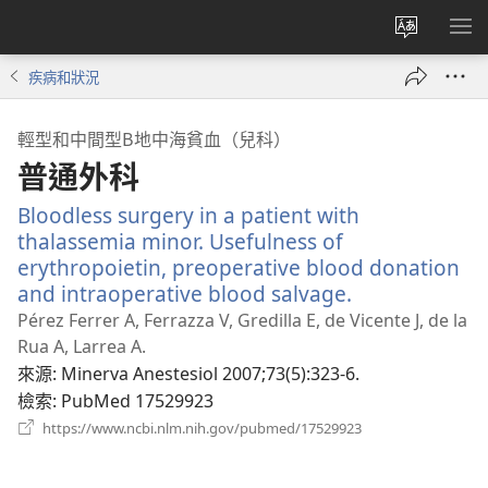
更
顯
改
示
疾病和狀況
網
選
站
單
輕型和中間型Β地中海貧血（兒科）
語
普通外科
言
Bloodless surgery in a patient with
thalassemia minor. Usefulness of
erythropoietin, preoperative blood donation
and intraoperative blood salvage.
（開
啟
Pérez Ferrer A, Ferrazza V, Gredilla E, de Vicente J, de la
新
Rua A, Larrea A.
視
來源
‎: Minerva Anestesiol 2007;73(5):323-6.
窗）
檢索
‎: PubMed 17529923
（開
https://www.ncbi.nlm.nih.gov/pubmed/17529923
啟
新
視