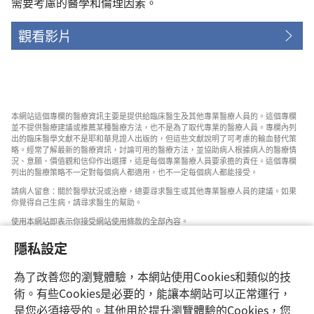
需要考慮的醫學和倫理因素。
觀看影片
本網站這個專欄的醫療資訊主要是提供給臨床醫生及其他專業醫療人員的。這個專欄
並不提供醫療建議或推薦某種醫療方法，也不是為了取代專業的醫療人員。專欄內列
出的臨床醫學文獻不是耶和華見證人出版的，但這些文獻說明了可考慮的輸血替代策
略。經常了解最新的醫療資訊，討論可用的醫療方法，並協助病人根據病人的醫療情
況、意願、價值觀和信仰作出選擇，這是每個專業醫療人員要承擔的責任。這個專欄
列出的醫療策略不一定對每個病人都適用，也不一定每個病人都能接受。
請病人留意：關於醫學狀況或治療，總要尋求醫生或其他專業醫療人員的建議。如果
你覺得自己生病，請尋求醫生的幫助。
使用本網站即表示你接受網站使用條款的全部內容。
隱私設定
為了改善您的瀏覽體驗，本網站使用Cookies和類似的技
設定外觀
術。有些Cookies是必要的，能讓本網站可以正常運行，
是您必須接受的。其他用於提升瀏覽體驗的Cookies，您