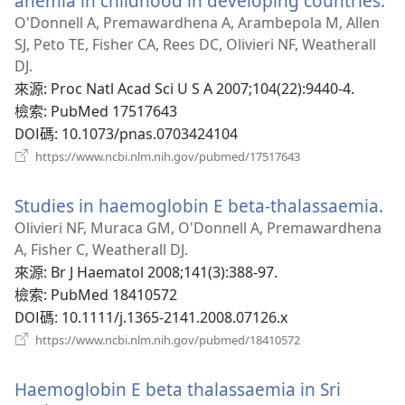
anemia in childhood in developing countries.
（
啟
O'Donnell A, Premawardhena A, Arambepola M, Allen
新
SJ, Peto TE, Fisher CA, Rees DC, Olivieri NF, Weatherall
視
DJ.
窗
來源
‎: Proc Natl Acad Sci U S A 2007;104(22):9440-4.
檢索
‎: PubMed 17517643
DOI碼
‎: 10.1073/pnas.0703424104
（開
https://www.ncbi.nlm.nih.gov/pubmed/17517643
啟
新
Studies in haemoglobin E beta-thalassaemia.
（
視
窗）
啟
Olivieri NF, Muraca GM, O'Donnell A, Premawardhena
新
A, Fisher C, Weatherall DJ.
視
來源
‎: Br J Haematol 2008;141(3):388-97.
窗
檢索
‎: PubMed 18410572
DOI碼
‎: 10.1111/j.1365-2141.2008.07126.x
（開
https://www.ncbi.nlm.nih.gov/pubmed/18410572
啟
新
Haemoglobin E beta thalassaemia in Sri
視
窗）