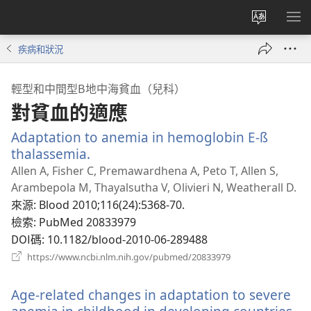
更
顯
改
示
疾病和狀況
網
選
站
單
輕型和中間型Β地中海貧血（兒科）
語
對貧血的適應
言
Adaptation to anemia in hemoglobin E-ß
thalassemia.
（開
啟
Allen A, Fisher C, Premawardhena A, Peto T, Allen S,
新
Arambepola M, Thayalsutha V, Olivieri N, Weatherall D.
視
來源
‎: Blood 2010;116(24):5368-70.
窗）
檢索
‎: PubMed 20833979
DOI碼
‎: 10.1182/blood-2010-06-289488
（開
https://www.ncbi.nlm.nih.gov/pubmed/20833979
啟
新
Age-related changes in adaptation to severe
視
窗）