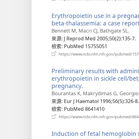
Erythropoietin use in a pregna
beta-thalassemia: a case report
Bennett M, Macri CJ, Bathgate SL.
來源
‎: J Reprod Med 2005;50(2):135-7.
檢索
‎: PubMed 15755051
https://www.ncbi.nlm.nih.gov/pubmed/15
Preliminary results with admi
erythropoietin in sickle cell/b
pregnancy.
（開
啟
Bourantas K, Makrydimas G, Georgiou J
新
來源
‎: Eur J Haematol 1996;56(5):326-8.
視
檢索
‎: PubMed 8641410
窗）
https://www.ncbi.nlm.nih.gov/pubmed/86
Induction of fetal hemoglobin