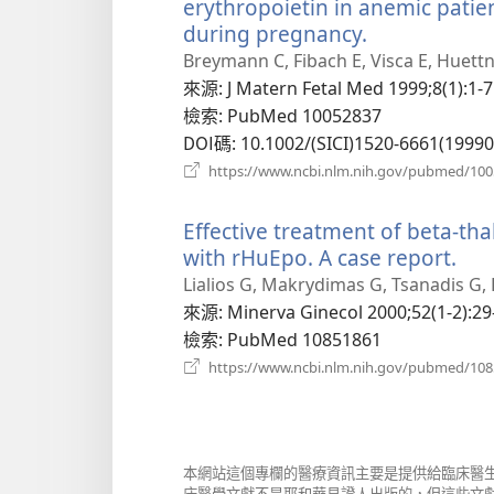
erythropoietin in anemic patie
during pregnancy.
（開
啟
Breymann C, Fibach E, Visca E, Huettn
新
來源
‎: J Matern Fetal Med 1999;8(1):1-7
視
檢索
‎: PubMed 10052837
窗）
DOI碼
‎: 10.1002/(SICI)1520-6661(199
https://www.ncbi.nlm.nih.gov/pubmed/10
Effective treatment of beta-t
with rHuEpo. A case report.
（
啟
Lialios G, Makrydimas G, Tsanadis G, 
新
來源
‎: Minerva Ginecol 2000;52(1-2):29
視
檢索
‎: PubMed 10851861
窗
https://www.ncbi.nlm.nih.gov/pubmed/10
本網站這個專欄的醫療資訊主要是提供給臨床醫
床醫學文獻不是耶和華見證人出版的，但這些文