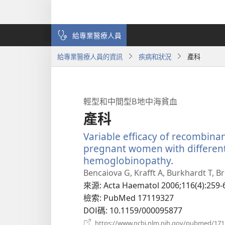
給專業醫療人員
給專業醫療人員的資訊
疾病和狀況
產科
輕型和中間型Β地中海貧血
產科
Variable efficacy of recombin
pregnant women with differen
hemoglobinopathy.
（開
啟
Bencaiova G, Krafft A, Burkhardt T, 
新
來源
‎: Acta Haematol 2006;116(4):259-
視
檢索
‎: PubMed 17119327
窗）
DOI碼
‎: 10.1159/000095877
https://www.ncbi.nlm.nih.gov/pubmed/17