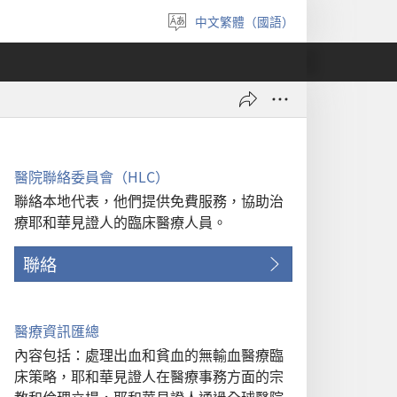
中文繁體（國語）
選
擇
語
言
醫院聯絡委員會（HLC）
聯絡本地代表，他們提供免費服務，協助治
療耶和華見證人的臨床醫療人員。
聯絡
醫療資訊匯總
內容包括：處理出血和貧血的無輸血醫療臨
床策略，耶和華見證人在醫療事務方面的宗