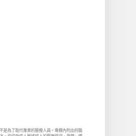
不是為了取代專業的醫療人員。專欄內列出的臨
法，並協助病人根據病人的醫療情況、意願、價