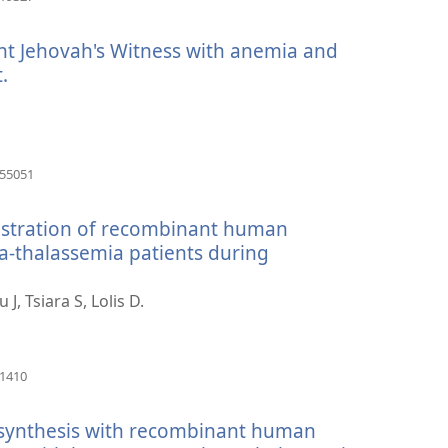
啟
新
nt Jehovah's Witness with anemia and
視
窗）
.
（開
啟
新
視
窗）
（開
755051
啟
新
nistration of recombinant human
視
窗）
eta-thalassemia patients during
, Tsiara S, Lolis D.
（開
41410
啟
新
 synthesis with recombinant human
視
窗）