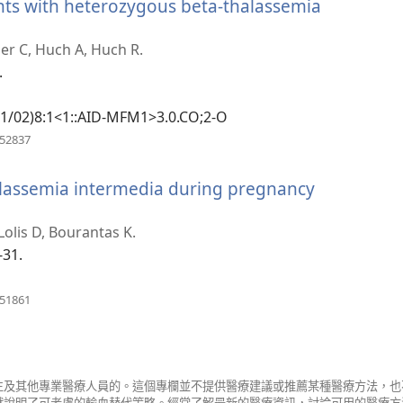
nts with heterozygous beta-thalassemia
er C, Huch A, Huch R.
.
901/02)8:1<1::AID-MFM1>3.0.CO;2-O
（開
052837
啟
新
halassemia intermedia during pregnancy
視
窗）
開
Lolis D, Bourantas K.
-31.
）
（開
851861
啟
新
視
窗）
生及其他專業醫療人員的。這個專欄並不提供醫療建議或推薦某種醫療方法，也
獻說明了可考慮的輸血替代策略。經常了解最新的醫療資訊，討論可用的醫療方