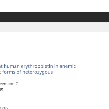
ant human erythropoietin in anemic
t forms of heterozygous
Breymann C.
65.
（開
119327