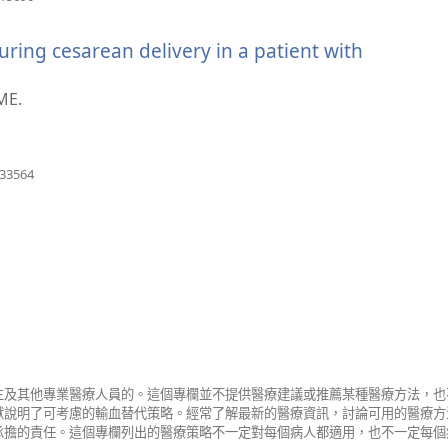
啟
新
ring cesarean delivery in a patient with
視
窗）
（開
啟
ME.
新
視
窗）
（開
633564
啟
新
視
窗）
生及其他專業醫療人員的。這個專欄並不提供醫療建議或推薦某種醫療方法，也
獻說明了可考慮的輸血替代策略。經常了解最新的醫療資訊，討論可用的醫療方
承擔的責任。這個專欄列出的醫療策略不一定對每個病人都適用，也不一定每個