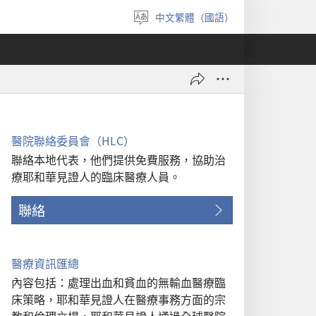
中文繁體（國語）
選
擇
語
言
醫院聯絡委員會（HLC）
聯絡本地代表，他們提供免費服務，協助治
療耶和華見證人的臨床醫療人員。
聯絡
醫療資訊匯總
內容包括：處理出血和貧血的無輸血醫療臨
床策略，耶和華見證人在醫療事務方面的宗