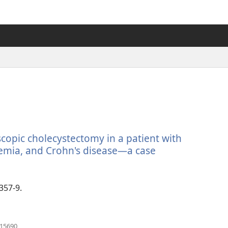
scopic cholecystectomy in a patient with
ssemia, and Crohn's disease—a case
:357-9.
（開
115690