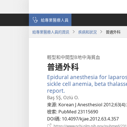
給專業醫療人員
給專業醫療人員的資訊
疾病和狀況
普通外科
輕型和中間型Β地中海貧血
普通外科
Epidural anesthesia for laparo
sickle cell anemia, beta thala
report.
（開
啟
Baş SŞ, Ozlü O.
新
來源
‎: Korean J Anesthesiol 2012;63(4)
視
檢索
‎: PubMed 23115690
窗）
DOI碼
‎: 10.4097/kjae.2012.63.4.357
https://www.ncbi.nlm.nih.gov/pubmed/23