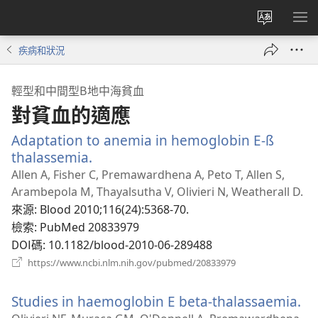
更
顯
改
示
疾病和狀況
網
選
站
單
輕型和中間型Β地中海貧血
語
對貧血的適應
言
Adaptation to anemia in hemoglobin E-ß
thalassemia.
（開
啟
Allen A, Fisher C, Premawardhena A, Peto T, Allen S,
新
Arambepola M, Thayalsutha V, Olivieri N, Weatherall D.
視
來源
‎: Blood 2010;116(24):5368-70.
窗）
檢索
‎: PubMed 20833979
DOI碼
‎: 10.1182/blood-2010-06-289488
（開
https://www.ncbi.nlm.nih.gov/pubmed/20833979
啟
新
Studies in haemoglobin E beta-thalassaemia.
（
視
窗）