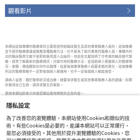
觀看影片
本網站這個專欄的醫療資訊主要是提供給臨床醫生及其他專業醫療人員的。這個專欄
並不提供醫療建議或推薦某種醫療方法，也不是為了取代專業的醫療人員。專欄內列
出的臨床醫學文獻不是耶和華見證人出版的，但這些文獻說明了可考慮的輸血替代策
略。經常了解最新的醫療資訊，討論可用的醫療方法，並協助病人根據病人的醫療情
況、意願、價值觀和信仰作出選擇，這是每個專業醫療人員要承擔的責任。這個專欄
列出的醫療策略不一定對每個病人都適用，也不一定每個病人都能接受。
請病人留意：關於醫學狀況或治療，總要尋求醫生或其他專業醫療人員的建議。如果
你覺得自己生病，請尋求醫生的幫助。
使用本網站即表示你接受網站使用條款的全部內容。
隱私設定
為了改善您的瀏覽體驗，本網站使用Cookies和類似的技
設定外觀
術。有些Cookies是必要的，能讓本網站可以正常運行，
是您必須接受的。其他用於提升瀏覽體驗的Cookies，您