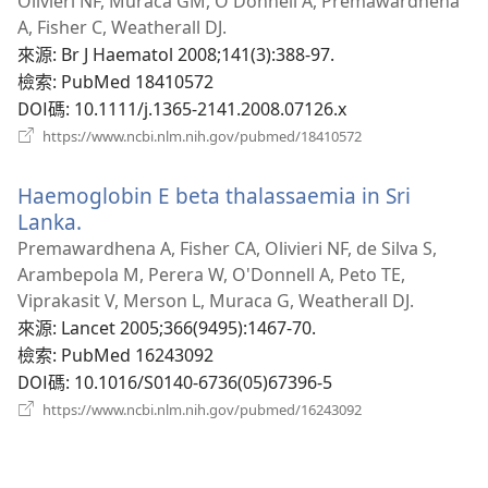
啟
Olivieri NF, Muraca GM, O'Donnell A, Premawardhena
新
A, Fisher C, Weatherall DJ.
視
來源
‎: Br J Haematol 2008;141(3):388-97.
窗
檢索
‎: PubMed 18410572
DOI碼
‎: 10.1111/j.1365-2141.2008.07126.x
（開
https://www.ncbi.nlm.nih.gov/pubmed/18410572
啟
新
Haemoglobin E beta thalassaemia in Sri
視
窗）
Lanka.
（開
啟
Premawardhena A, Fisher CA, Olivieri NF, de Silva S,
新
Arambepola M, Perera W, O'Donnell A, Peto TE,
視
Viprakasit V, Merson L, Muraca G, Weatherall DJ.
窗）
來源
‎: Lancet 2005;366(9495):1467-70.
檢索
‎: PubMed 16243092
DOI碼
‎: 10.1016/S0140-6736(05)67396-5
（開
https://www.ncbi.nlm.nih.gov/pubmed/16243092
啟
新
視
窗）