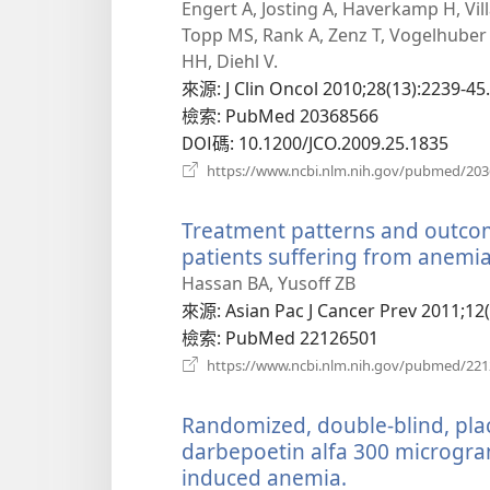
Engert A, Josting A, Haverkamp H, Villa
Topp MS, Rank A, Zenz T, Vogelhuber
HH, Diehl V.
來源
‎: J Clin Oncol 2010;28(13):2239-45.
檢索
‎: PubMed 20368566
DOI碼
‎: 10.1200/JCO.2009.25.1835
https://www.ncbi.nlm.nih.gov/pubmed/20
Treatment patterns and outco
patients suffering from anemia
Hassan BA, Yusoff ZB
來源
‎: Asian Pac J Cancer Prev 2011;12
檢索
‎: PubMed 22126501
https://www.ncbi.nlm.nih.gov/pubmed/22
Randomized, double-blind, plac
darbepoetin alfa 300 microgra
induced anemia.
（開