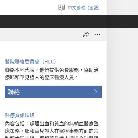
中文繁體（國語）
選
擇
語
言
醫院聯絡委員會（HLC）
聯絡本地代表，他們提供免費服務，協助治
療耶和華見證人的臨床醫療人員。
聯絡
醫療資訊匯總
內容包括：處理出血和貧血的無輸血醫療臨
床策略，耶和華見證人在醫療事務方面的宗