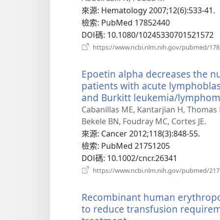
新
來源
‎: Hematology 2007;12(6):533-41.
視
檢索
‎: PubMed 17852440
窗）
DOI碼
‎: 10.1080/10245330701521572
https://www.ncbi.nlm.nih.gov/pubmed/17
Epoetin alpha decreases the nu
patients with acute lymphobla
and Burkitt leukemia/lymphoma: 
Cabanillas ME, Kantarjian H, Thomas D
Bekele BN, Foudray MC, Cortes JE.
來源
‎: Cancer 2012;118(3):848-55.
檢索
‎: PubMed 21751205
DOI碼
‎: 10.1002/cncr.26341
https://www.ncbi.nlm.nih.gov/pubmed/21
Recombinant human erythropoie
to reduce transfusion requirem