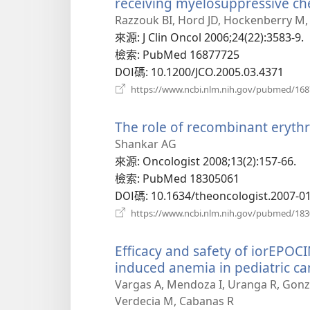
receiving myelosuppressive c
Razzouk BI, Hord JD, Hockenberry M, 
來源
‎: J Clin Oncol 2006;24(22):3583-9.
檢索
‎: PubMed 16877725
DOI碼
‎: 10.1200/JCO.2005.03.4371
https://www.ncbi.nlm.nih.gov/pubmed/16
The role of recombinant erythr
Shankar AG
來源
‎: Oncologist 2008;13(2):157-66.
檢索
‎: PubMed 18305061
DOI碼
‎: 10.1634/theoncologist.2007-0
https://www.ncbi.nlm.nih.gov/pubmed/18
Efficacy and safety of iorEPOC
induced anemia in pediatric ca
Vargas A, Mendoza I, Uranga R, Gonzál
Verdecia M, Cabanas R