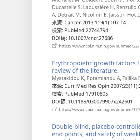
Ducastelle S, Labussière H, Renzullo C
A, Detrait M, Nicolini FE, Jaisson-Hot I.
來源
‎: Cancer 2013;119(1):107-14.
檢索
‎: PubMed 22744794
DOI碼
‎: 10.1002/cncr.27686
https://www.ncbi.nlm.nih.gov/pubmed/22
Erythropoietic growth factors f
review of the literature.
（開
啟
Mystakidou K, Potamianou A, Tsilika 
新
來源
‎: Curr Med Res Opin 2007;23(11):
視
檢索
‎: PubMed 17910805
窗）
DOI碼
‎: 10.1185/030079907x242601
https://www.ncbi.nlm.nih.gov/pubmed/17
Double-blind, placebo-controlle
end points, and safety of weekl