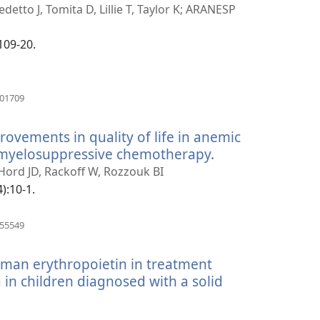
etto J, Tomita D, Lillie T, Taylor K; ARANESP
109-20.
（開
601709
啟
新
vements in quality of life in anemic
視
窗）
g myelosuppressive chemotherapy.
（開
啟
Hord JD, Rackoff W, Rozzouk BI
新
):10-1.
視
窗）
（開
355549
啟
新
uman erythropoietin in treatment
視
窗）
n children diagnosed with a solid