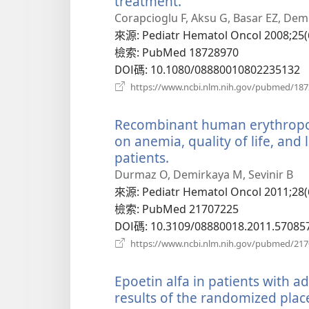
treatment.
（開
啟
Corapcioglu F, Aksu G, Basar EZ, Demi
新
來源
‎: Pediatr Hematol Oncol 2008;25(
視
檢索
‎: PubMed 18728970
窗）
DOI碼
‎: 10.1080/08880010802235132
https://www.ncbi.nlm.nih.gov/pubmed/18
Recombinant human erythropoie
on anemia, quality of life, and
patients.
（開
啟
Durmaz O, Demirkaya M, Sevinir B
新
來源
‎: Pediatr Hematol Oncol 2011;28(
視
檢索
‎: PubMed 21707225
窗）
DOI碼
‎: 10.3109/08880018.2011.57085
https://www.ncbi.nlm.nih.gov/pubmed/21
Epoetin alfa in patients with
results of the randomized pla