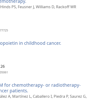
hemotherapy.
（開
啟
Hinds PS, Feusner J, Williams D, Rackoff WR
新
視
窗）
（開
877725
啟
新
opoietin in childhood cancer.
（開
視
窗）
啟
新
視
窗）
126
（開
305061
啟
新
IM for chemotherapy- or radiotherapy-
視
窗）
ncer patients.
（開
啟
ez A, Martínez L, Caballero I, Piedra P, Saurez G,
新