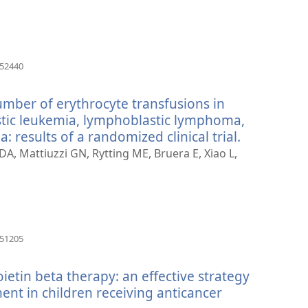
（開
852440
啟
新
mber of erythrocyte transfusions in
視
窗）
stic leukemia, lymphoblastic lymphoma,
results of a randomized clinical trial.
（開
啟
A, Mattiuzzi GN, Rytting ME, Bruera E, Xiao L,
新
視
窗）
（開
751205
啟
新
tin beta therapy: an effective strategy
視
窗）
ent in children receiving anticancer