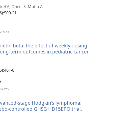
rel A, Oncel S, Mutlu A
6):509-21.
（開
728970
啟
新
tin beta: the effect of weekly dosing
視
窗）
 long-term outcomes in pediatric cancer
6):461-8.
7
（開
707225
啟
新
 advanced-stage Hodgkin's lymphoma:
視
窗）
cebo-controlled GHSG HD15EPO trial.
（開