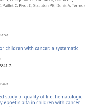
新
, Paillet C, Pivot C, Straaten PB, Denis A, Termoz
視
窗）
（開
744794
啟
新
or children with cancer: a systematic
視
窗）
E
2841-7.
（開
910805
啟
新
d study of quality of life, hematologic
視
窗）
y epoetin alfa in children with cancer