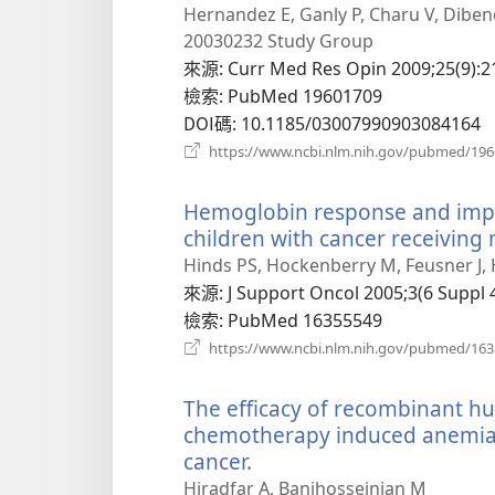
啟
Hernandez E, Ganly P, Charu V, Dibened
新
20030232 Study Group
視
來源
‎: Curr Med Res Opin 2009;25(9):2
窗）
檢索
‎: PubMed 19601709
DOI碼
‎: 10.1185/03007990903084164
https://www.ncbi.nlm.nih.gov/pubmed/19
Hemoglobin response and impro
children with cancer receivin
Hinds PS, Hockenberry M, Feusner J, 
來源
‎: J Support Oncol 2005;3(6 Suppl 4
檢索
‎: PubMed 16355549
https://www.ncbi.nlm.nih.gov/pubmed/16
The efficacy of recombinant h
chemotherapy induced anemia i
cancer.
（開
啟
Hiradfar A, Banihosseinian M