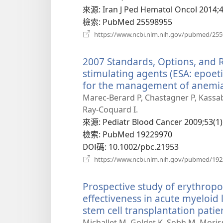
新
來源
‎: Iran J Ped Hematol Oncol 2014;4
視
檢索
‎: PubMed 25598955
窗）
https://www.ncbi.nlm.nih.gov/pubmed/25
2007 Standards, Options, and 
stimulating agents (ESA: epoet
for the management of anemia 
Marec-Berard P, Chastagner P, Kassab
Ray-Coquard I.
來源
‎: Pediatr Blood Cancer 2009;53(1)
檢索
‎: PubMed 19229970
DOI碼
‎: 10.1002/pbc.21953
https://www.ncbi.nlm.nih.gov/pubmed/19
Prospective study of erythropoi
effectiveness in acute myeloid
stem cell transplantation patie
Michallet M, Goldet K, Sobh M, Moris