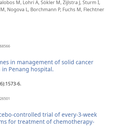
啟
lobos M, Lohri A, Sökler M, Zijlstra J, Sturm I,
新
 M, Nogova L, Borchmann P, Fuchs M, Flechtner
視
窗）
（開
368566
啟
新
mes in management of solid cancer
視
窗）
 in Penang hospital.
（開
啟
新
(6):1573-6.
視
窗）
（開
126501
啟
新
ebo-controlled trial of every-3-week
視
窗）
ms for treatment of chemotherapy-