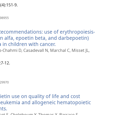
(4):151-9.
（開
598955
啟
新
Recommendations: use of erythropoiesis-
視
窗）
in alfa, epoetin beta, and darbepoetin)
in children with cancer.
（開
啟
-Chahmi D, Casadevall N, Marchal C, Misset JL,
新
視
:7-12.
窗）
（開
229970
啟
新
etin use on quality of life and cost
視
窗）
 leukemia and allogeneic hematopoietic
nts.
（開
啟
set S, Chelghoum Y, Thomas X, Barraco F,