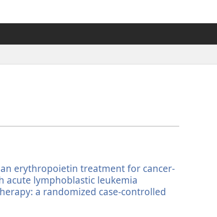
n erythropoietin treatment for cancer-
th acute lymphoblastic leukemia
herapy: a randomized case-controlled