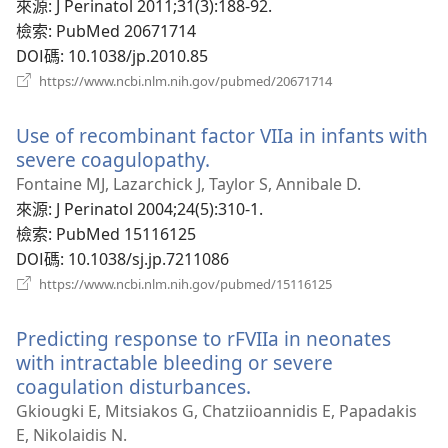
視
來源
‎: J Perinatol 2011;31(3):188-92.
窗）
檢索
‎: PubMed 20671714
DOI碼
‎: 10.1038/jp.2010.85
（開
https://www.ncbi.nlm.nih.gov/pubmed/20671714
啟
新
Use of recombinant factor VIIa in infants with
視
窗）
severe coagulopathy.
（開
啟
Fontaine MJ, Lazarchick J, Taylor S, Annibale D.
新
來源
‎: J Perinatol 2004;24(5):310-1.
視
檢索
‎: PubMed 15116125
窗）
DOI碼
‎: 10.1038/sj.jp.7211086
（開
https://www.ncbi.nlm.nih.gov/pubmed/15116125
啟
新
Predicting response to rFVIIa in neonates
視
窗）
with intractable bleeding or severe
coagulation disturbances.
（開
啟
Gkiougki E, Mitsiakos G, Chatziioannidis E, Papadakis
新
E, Nikolaidis N.