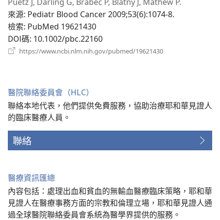
啟
Puetz J, Darling G, Brabec P, Blatny J, Mathew P.
新
來源
‎: Pediatr Blood Cancer 2009;53(6):1074-8.
視
檢索
‎: PubMed 19621430
窗）
DOI碼
‎: 10.1002/pbc.22160
（開
https://www.ncbi.nlm.nih.gov/pubmed/19621430
啟
新
視
窗）
醫院聯絡委員會（HLC）
聯絡本地代表，他們提供免費服務，協助治療耶和華見證人
的臨床醫療人員。
聯絡
醫療資訊匯總
內容包括：處理出血和貧血的無輸血醫療臨床策略，耶和華
見證人在醫療事務方面的宗教和倫理立場，耶和華見證人通
過全球醫院聯絡委員會系統為醫學界提供的服務。