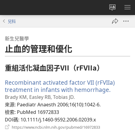
更
顯
改
示
兒科
網
選
站
單
新生兒醫學
語
止血的管理和優化
言
重組活化凝血因子VII（rFVIIa）
Recombinant activated factor VII (rFVIIa)
treatment in infants with hemorrhage.
（開
啟
Brady KM, Easley RB, Tobias JD.
新
來源
‎: Paediatr Anaesth 2006;16(10):1042-6.
視
檢索
‎: PubMed 16972833
窗）
DOI碼
‎: 10.1111/j.1460-9592.2006.02039.x
（開
https://www.ncbi.nlm.nih.gov/pubmed/16972833
啟