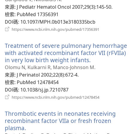
視
來源
‎: J Pediatr Hematol Oncol 2007;29(3):145-50.
窗）
檢索
‎: PubMed 17356391
DOI碼
‎: 10.1097/MPH.0b013e3180335bcb
（開
https://www.ncbi.nlm.nih.gov/pubmed/17356391
啟
新
Treatment of severe pulmonary hemorrhage
視
窗）
with activated recombinant factor VII (rFVIIa)
in very low birth weight infants.
（開
啟
Olomu N, Kulkarni R, Manco-Johnson M.
新
來源
‎: J Perinatol 2002;22(8):672-4.
視
檢索
‎: PubMed 12478454
窗）
DOI碼
‎: 10.1038/sj.jp.7210787
（開
https://www.ncbi.nlm.nih.gov/pubmed/12478454
啟
新
Thrombotic events in neonates receiving
視
窗）
recombinant factor VIIa or fresh frozen
plasma.
（開