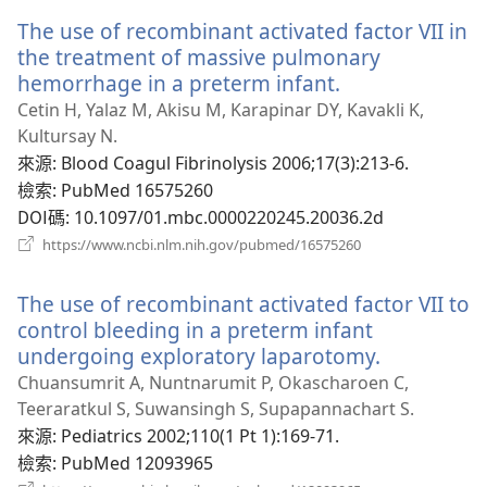
新
The use of recombinant activated factor VII in
視
窗）
the treatment of massive pulmonary
hemorrhage in a preterm infant.
（開
啟
Cetin H, Yalaz M, Akisu M, Karapinar DY, Kavakli K,
新
Kultursay N.
視
來源
‎: Blood Coagul Fibrinolysis 2006;17(3):213-6.
窗）
檢索
‎: PubMed 16575260
DOI碼
‎: 10.1097/01.mbc.0000220245.20036.2d
（開
https://www.ncbi.nlm.nih.gov/pubmed/16575260
啟
新
The use of recombinant activated factor VII to
視
窗）
control bleeding in a preterm infant
undergoing exploratory laparotomy.
（開
啟
Chuansumrit A, Nuntnarumit P, Okascharoen C,
新
Teeraratkul S, Suwansingh S, Supapannachart S.
視
來源
‎: Pediatrics 2002;110(1 Pt 1):169-71.
窗）
檢索
‎: PubMed 12093965
（開