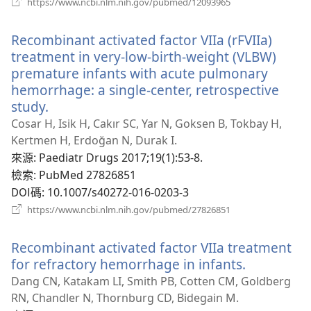
https://www.ncbi.nlm.nih.gov/pubmed/12093965
啟
新
Recombinant activated factor VIIa (rFVIIa)
視
窗）
treatment in very-low-birth-weight (VLBW)
premature infants with acute pulmonary
hemorrhage: a single-center, retrospective
study.
（開
啟
Cosar H, Isik H, Cakır SC, Yar N, Goksen B, Tokbay H,
新
Kertmen H, Erdoğan N, Durak I.
視
來源
‎: Paediatr Drugs 2017;19(1):53-8.
窗）
檢索
‎: PubMed 27826851
DOI碼
‎: 10.1007/s40272-016-0203-3
（開
https://www.ncbi.nlm.nih.gov/pubmed/27826851
啟
新
Recombinant activated factor VIIa treatment
視
窗）
for refractory hemorrhage in infants.
（開
啟
Dang CN, Katakam LI, Smith PB, Cotten CM, Goldberg
新
RN, Chandler N, Thornburg CD, Bidegain M.