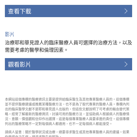
查看下載
影片
治療耶和華見證人的臨床醫療人員可選擇的治療方法，以及
需要考慮的醫學和倫理因素。
觀看影片
本網站這個專欄的醫療資訊主要是提供給臨床醫生及其他專業醫療人員的。這個專欄
並不提供醫療建議或推薦某種醫療方法，也不是為了取代專業的醫療人員。專欄內列
出的臨床醫學文獻不是耶和華見證人出版的，但這些文獻說明了可考慮的輸血替代策
略。經常了解最新的醫療資訊，討論可用的醫療方法，並協助病人根據病人的醫療情
況、意願、價值觀和信仰作出選擇，這是每個專業醫療人員要承擔的責任。這個專欄
列出的醫療策略不一定對每個病人都適用，也不一定每個病人都能接受。
請病人留意：關於醫學狀況或治療，總要尋求醫生或其他專業醫療人員的建議。如果
你覺得自己生病，請尋求醫生的幫助。