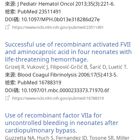
視
來源
‎: J Pediatr Hematol Oncol 2013;35(3):221-6.
窗）
檢索
‎: PubMed 23511491
DOI碼
‎: 10.1097/MPH.0b013e318286d27e
（開
https://www.ncbi.nlm.nih.gov/pubmed/23511491
啟
新
Successful use of recombinant activated FVII
視
窗）
and aminocaproic acid in four neonates with
life-threatening hemorrhage.
（開
啟
Grizelj R, Vuković J, Filipović-Grčić B, Šarić D, Luetić T.
新
來源
‎: Blood Coagul Fibrinolysis 2006;17(5):413-5.
視
檢索
‎: PubMed 16788319
窗）
DOI碼
‎: 10.1097/01.mbc.0000233373.71970.6f
（開
https://www.ncbi.nlm.nih.gov/pubmed/16788319
啟
新
Use of recombinant factor VIIa for
視
窗）
uncontrolled bleeding in neonates after
cardiopulmonary bypass.
（開
啟
Guzzetta NA, Huch S, Fernandez JD, Tosone SR, Miller