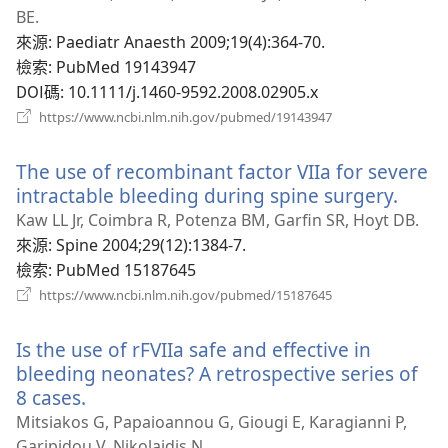
新
BE.
視
來源
‎: Paediatr Anaesth 2009;19(4):364-70.
窗）
檢索
‎: PubMed 19143947
DOI碼
‎: 10.1111/j.1460-9592.2008.02905.x
（開
https://www.ncbi.nlm.nih.gov/pubmed/19143947
啟
新
The use of recombinant factor VIIa for severe
視
窗）
intractable bleeding during spine surgery.
（開
啟
Kaw LL Jr, Coimbra R, Potenza BM, Garfin SR, Hoyt DB.
新
來源
‎: Spine 2004;29(12):1384-7.
視
檢索
‎: PubMed 15187645
窗）
（開
https://www.ncbi.nlm.nih.gov/pubmed/15187645
啟
新
Is the use of rFVIIa safe and effective in
視
窗）
bleeding neonates? A retrospective series of
8 cases.
（開
啟
Mitsiakos G, Papaioannou G, Giougi E, Karagianni P,
新
Garipidou V, Nikolaidis N.