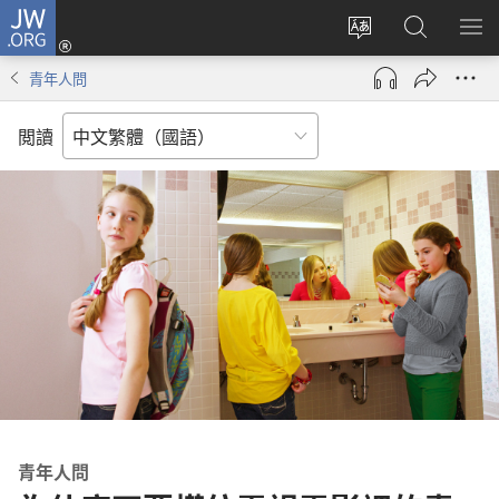
JW.ORG
登
入
更
搜
顯
（開
改
尋
示
青年人問
啟
網
JW.ORG
選
新
站
單
閲讀
視
語
窗）
言
青年人問