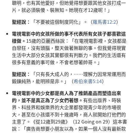
聰明，也有其他愛好，但她覺得想要跟其他女孩打成一
片，就必須裝傻、裝無知。她現在才12歲呢！」
聖經說：
「不要被這個制度同化」。（
羅馬書12:2
）
電視電影中的女孩所做的事不代表所有女孩子都喜歡這
樣做。
15歲的亞麗西絲說：「在電視電影裡，女孩都是
自戀狂，沒有頭腦，整天做著無聊的事。但我覺得現實
生活中大部分女孩其實都很有判斷力。我們的生活還有
很多有意義的事可做，不會老想著帥哥。」
聖經說：
「只有長大成人的，……理解力因常常運用而
鍛鍊純熟，能明辨是非。」（
希伯來書5:14
）
電視電影中的少女都是商人為了推銷產品而塑造出來
的，並不是真正為了少女們著想。
有些出版界、時裝
界、科技界和娛樂界的大企業都發現青少年的市場很
大，甚至在小孩還不到十幾歲時，商人就開始打他們的
主意了。《從12歲到29歲》（12 Going on 29）這本書
說：「廣告商想要小朋友以為，如果一個人沒有最新款