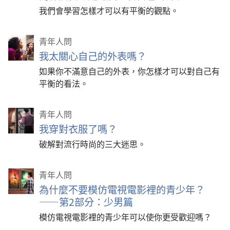
我們會學習怎樣才可以有平衡的觀點。
青年人問
我太關心自己的外表嗎？
如果你不滿意自己的外表，你怎樣才可以對自己有
平衡的看法。
青年人問
我穿對衣服了嗎？
破解對流行時尚的三大迷思。
青年人問
為什麼不要模仿電視電影裡的青少年？
——第2部分：少男篇
模仿電視電影裡的青少年可以使你更受歡迎嗎？