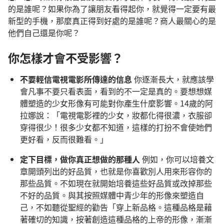
的是誰呢？如果你為了讓朋友看得起你，就覺得一定要有最
新型的手機，那麼真正得到好處的是誰呢？商人最關心的是
他們自己還是你呢？
你怎樣才會不受影響？
不要輕信電視電影所傳達的信息
你逐漸長大，就應該學
會凡事不要只看表面，看到的不一定是真的。要想想媒
體塑造的少女形像有可能對你產生什麼影響。14歲的阿
拉娜說：「電視電影裡的少女，妝都化得很濃，衣服卻
穿得很少！很多少女都不知道，這樣的打扮不會使她們
更好看，反而很難看。」
定下目標，做你真正想做的那種人
例如，你可以培養文
章開頭列出的好品質，也就是你喜歡別人用來形容你的
那些品質。不如現在就開始培養這些好品質或改掉那些
不好的品質。與其按照媒體中青少年的形像來塑造自
己，不如聽從聖經的勸告「穿上新品格。這種品格是藉
著確切的知識，按著創造這種品格的上帝的形像，漸漸