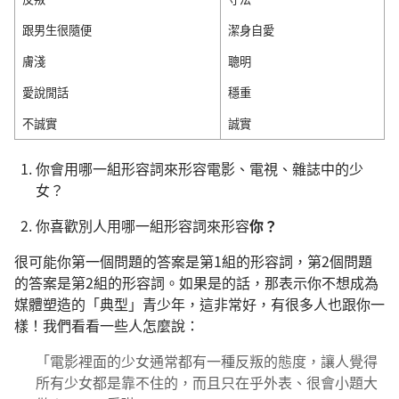
跟男生很隨便
潔身自愛
膚淺
聰明
愛說閒話
穩重
不誠實
誠實
你會用哪一組形容詞來形容電影、電視、雜誌中的少
女？
你喜歡別人用哪一組形容詞來形容
你？
很可能你第一個問題的答案是第1組的形容詞，第2個問題
的答案是第2組的形容詞。如果是的話，那表示你不想成為
媒體塑造的「典型」青少年，這非常好，有很多人也跟你一
樣！我們看看一些人怎麼說：
「電影裡面的少女通常都有一種反叛的態度，讓人覺得
所有少女都是靠不住的，而且只在乎外表、很會小題大