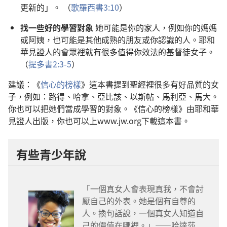
更新的」。 （
歌羅西書3:10
）
找一些好的學習對象
她可能是你的家人，例如你的媽媽
或阿姨，也可能是其他成熟的朋友或你認識的人。耶和
華見證人的會眾裡就有很多值得你效法的基督徒女子。
（
提多書2:3-5
）
建議：《
信心的榜樣
》這本書提到聖經裡很多有好品質的女
子，例如：路得、哈拿、亞比該、以斯帖、馬利亞、馬大。
你也可以把她們當成學習的對象。《信心的榜樣》由耶和華
見證人出版，你也可以上www.jw.org下載這本書。
有些青少年說
「一個真女人會表現真我，不會討
厭自己的外表。她是個有自尊的
人。換句話說，一個真女人知道自
己的價值在哪裡。」——哈達莎