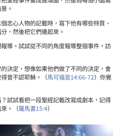
者把聖經事件畫成連環圖，然後為每個小圖寫
情景。
某個忠心人物的記載時，寫下他有哪些特質、
福分，然後把它們連起來。
聞報導。試試從不同的角度報導整個事件，訪
智的決定，想像如果他們做了不同的決定，會
彼得曾不認耶穌。（
馬可福音14:66-72
）你覺
嗎？試試看把一段聖經記載改寫成劇本，記得
出來。（
羅馬書15:4
）