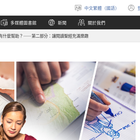
中文繁體（國語）
選
擇
多媒體圖書館
新聞
關於我們
語
言
有什麼幫助？——第二部分：讓閱讀聖經充滿樂趣