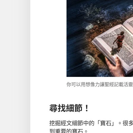
你可以用想像力讓聖經記載活靈
尋找細節！
挖掘經文細節中的「寶石」。很
到重要的寶石。