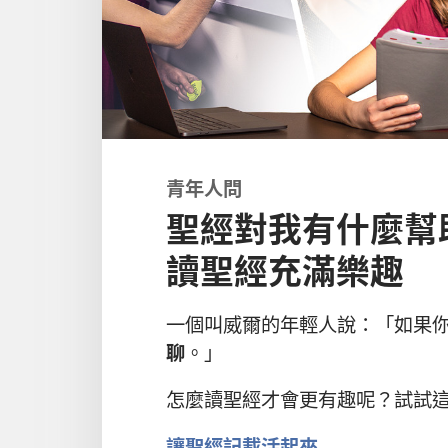
青年人問
聖經對我有什麼幫
讀聖經充滿樂趣
一個叫威爾的年輕人說：「如果
聊
。」
怎麼讀聖經才會更有趣呢？試試
讓聖經記載活起來