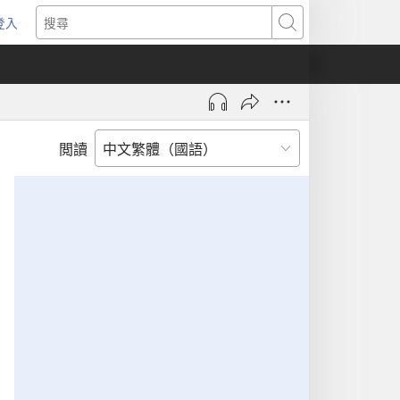
登入
（開
搜
啟
尋
新
視
窗）
閲讀