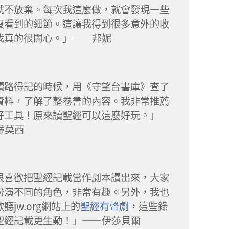
就不放棄。每次我這麼做，就會發現一些
沒看到的細節。這讓我得到很多意外的收
我真的很開心。」——邦妮
讀路得記的時候，用《守望台書庫》查了
資料，了解了整卷書的內容。我非常推薦
好工具！原來讀聖經可以這麼好玩。」
蒂莫西
很喜歡把聖經記載當作劇本讀出來，大家
扮演不同的角色，非常有趣。另外，我也
聽jw.org網站上的
聖經有聲劇
，這些錄
聖經記載更生動！」——伊莎貝爾