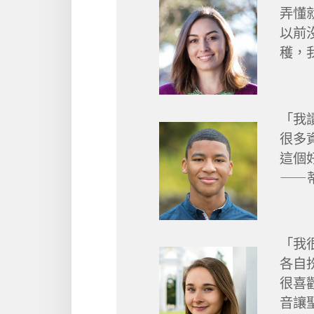
弄懂
以前
穫，
「我
很多
這個
——
「我
各自
很喜歡
音讓