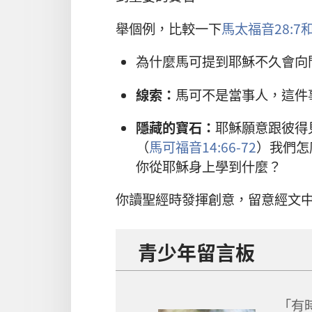
舉個例，比較一下
馬太福音28:7
為什麼馬可提到耶穌不久會向
線索：
馬可不是當事人，這件
隱藏的寶石：
耶穌願意跟彼得
（
馬可福音14:66-72
）我們怎
你從耶穌身上學到什麼？
你讀聖經時發揮創意，留意經文
青少年留言板
「有