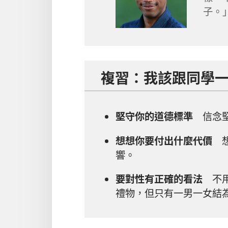
子。
複習：我該跟同學
堅守你的道德標準
信念堅
想想你要付出什麼代價
想
響。
要對性有正確的看法
不用
禮物，但只有一男一女結