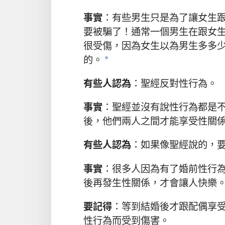
事實
：有些男生只是為了讓女生
要被騙了！通常一個男生在跟女
很受傷，因為女生以為男生多多
的。
a
有些人認為
：聖經反對性行為。
事實
：聖經並沒有說性行為都是
後，他們兩人之間才能享受性關
有些人認為
：如果像聖經說的，
事實
：很多人因為有了婚前性行
後再發生性關係，才會讓人快樂
要記得
：等到結婚後才跟配偶享
性行為而受到傷害。