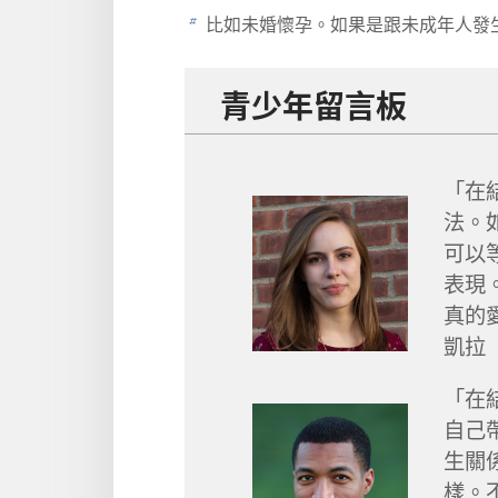
比如未婚懷孕。如果是跟未成年人發
b
青少年留言板
「在
法。
可以
表現
真的
凱拉
「在
自己
生關
樣。