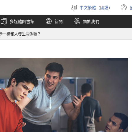
中文繁體（國語）
選
擇
多媒體圖書館
新聞
關於我們
語
言
學一樣和人發生關係嗎？