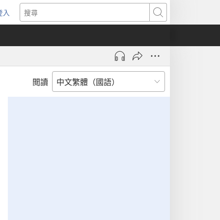
登入
（開
搜
啟
尋
新
視
窗）
閲讀