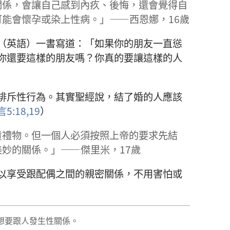
關係，會讓自己感到內疚、後悔，還會覺得自
能會懷孕或染上性病。」——西恩娜，16歲
（英語）一書寫道：「如果你的朋友一直慫
你還要這樣的朋友嗎？你真的要讓這樣的人
斥性行為。其實聖經說，結了婚的人應該
5:18,19
）
貴禮物。但一個人必須按照上帝的要求先結
妙的關係。」——傑里米，17歲
以享受跟配偶之間的親密關係，不用害怕或
想要跟人發生性關係。