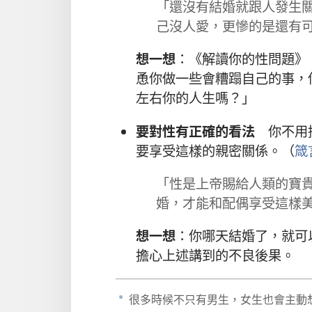
「還沒有結婚就跟人發生
己沒人愛，更慘的是還有可
想一想
：《解讀你的性問題》
恿你做一些會糟蹋自己的事，
左右你的人生嗎？」
要對性有正確的看法
你不用排
要享受這樣的親密關係。（
箴言
「性是上帝賜給人類的寶
婚，才能和配偶享受這樣美
想一想
：你哪天結婚了，就可
擔心上述講到的不良後果。
很多時候不只有男生，女生也會主動
a