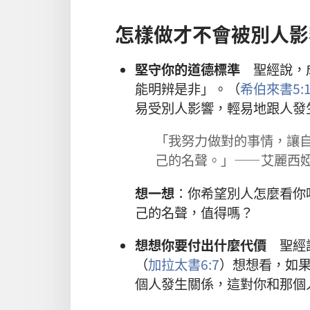
怎樣做才不會被別人影
堅守你的道德標準
聖經說，成
能明辨是非」。（
希伯來書5:1
易受別人影響，輕易地跟人發
「我努力做對的事情，讓
己的名聲。」——艾麗西婭
想一想
：你希望別人怎麼看你
己的名聲，值得嗎？
想想你要付出什麼代價
聖經說
（
加拉太書6:7
）想想看，如
個人發生關係，這對你和那個