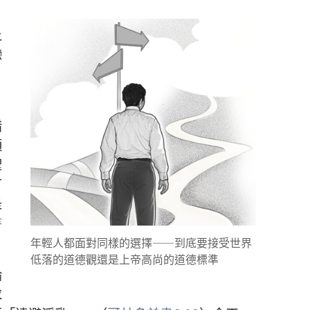
上
戀
錯
順
聖
有
是
書
年輕人都面對同樣的選擇——到底要接受世界
低落的道德觀還是上帝高尚的道德標準
論
求