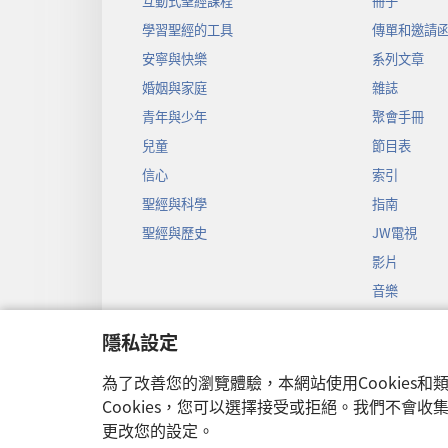
互動式聖經課程
冊子
學習聖經的工具
傳單和邀請
安寧與快樂
系列文章
婚姻與家庭
雜誌
青年與少年
聚會手冊
兒童
節目表
信心
索引
聖經與科學
指南
聖經與歷史
JW電視
影片
音樂
聖經戲劇錄
隱私設定
聖經有聲劇
為了改善您的瀏覽體驗，本網站使用Cookies
Cookies，您可以選擇接受或拒絕。我們不會
更改您的設定。
Copyright
© 2026