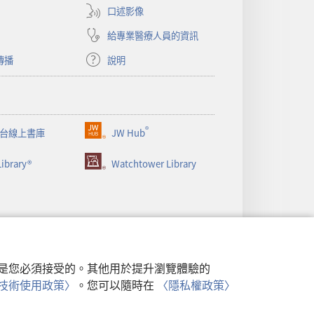
視
口述影像
窗）
給專業醫療人員的資訊
傳播
說明
®
台線上書庫
JW Hub
（開
啟
ibrary®
Watchtower Library
新
視
窗）
行，是您必須接受的。其他用於提升瀏覽體驗的
類似技術使用政策〉
。您可以隨時在
〈隱私權政策〉
政策
|
隱私設定