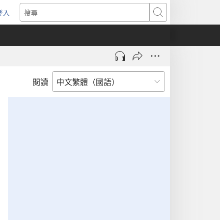
登入
（開
搜
啟
尋
新
視
窗）
閲讀