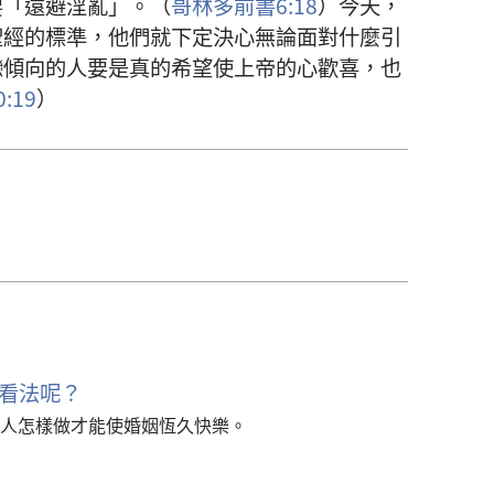
要「遠避淫亂」。（
哥林多前書6:18
）今天，
聖經的標準，他們就下定決心無論面對什麼引
戀傾向的人要是真的希望使上帝的心歡喜，也
:19
）
看法呢？
人怎樣做才能使婚姻恆久快樂。