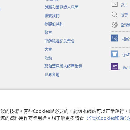
啟
影片
與耶和華見證人見面
新
函
視
搜尋
聯繫我們
窗）
參觀伯特利
全球
聚會
捐款
耶穌犧牲紀念聚會
（開
啟
大會
新
守望
（開
活動
視
啟
窗）
耶和華見證人經歷集錦
JW L
新
視
世界各地
窗）
音
和類似的技術。有些Cookies是必要的，能讓本網站可以正常運
收集您的資料用作商業用途。想了解更多請看
〈全球Cookies和
使用條款
|
隱私權
 Watch Tower Bible and Tract Society of Pennsylvania.