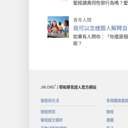
聖經譴責同性戀行為嗎？聖
青年人問
我可以怎樣跟人解釋自
如果有人問你：「你還是個
呢？
®
JW.ORG
/ 耶和華見證人官方網站
聖經與生活
多媒體圖書
聖經問答
聖經
聖經經文選析
書籍