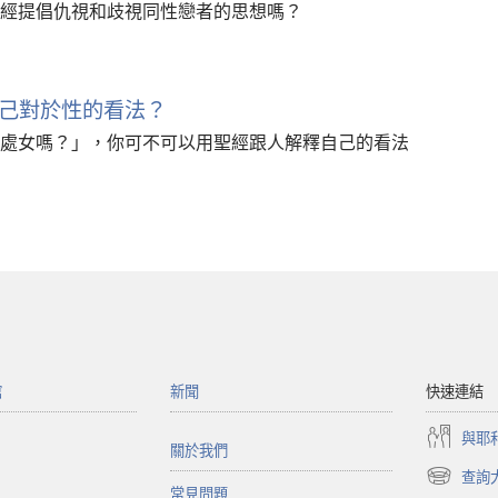
經提倡仇視和歧視同性戀者的思想嗎？
己對於性的看法？
處女嗎？」，你可不可以用聖經跟人解釋自己的看法
館
新聞
快速連結
與耶
關於我們
查詢
（開
常見問題