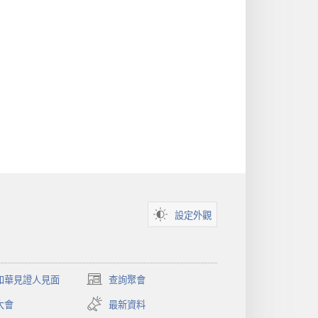
設定外觀
和華見證人見面
查詢聚會
（開
啟
大會
最新資料
新