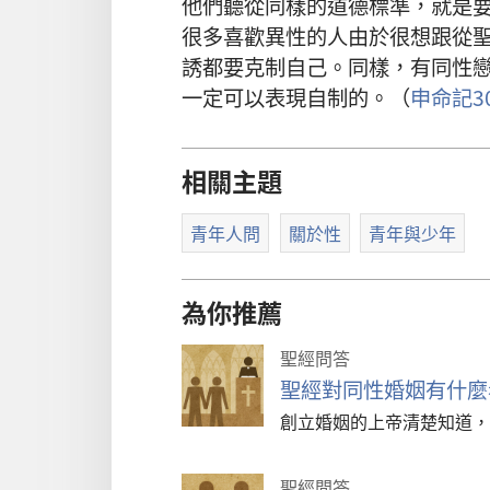
他們聽從同樣的道德標準，就是
很多喜歡異性的人由於很想跟從
誘都要克制自己。同樣，有同性
一定可以表現自制的。（
申命記30
相關主題
青年人問
關於性
青年與少年
為你推薦
聖經問答
聖經對同性婚姻有什麼
創立婚姻的上帝清楚知道，
聖經問答