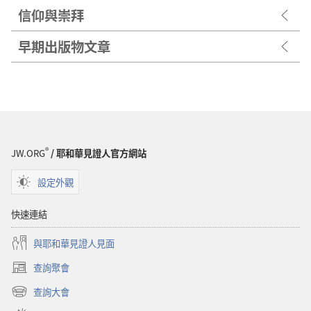
信仰與崇拜
早期出版物文章
®
JW.ORG
/ 耶和華見證人官方網站
設定外觀
快速連結
與耶和華見證人見面
查詢聚會
（開
啟
查詢大會
（開
新