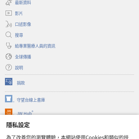
啟
視
最新資料
新
窗）
視
影片
窗）
口述影像
搜尋
給專業醫療人員的資訊
全球傳播
說明
捐款
（開
啟
新
守望台線上書庫
（開
視
啟
窗）
®
JW Hub
新
（開
視
啟
隱私設定
窗）
JW Library®
新
視
為了改善您的瀏覽體驗，本網站使用Cookies和類似的技