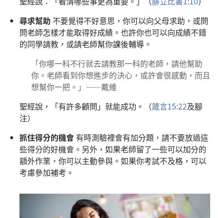
聖經說：「看清哪些事更為重要。」（
腓立比書1:10
）
尋求幫助
不要覺得不好意思，你可以向父母求助，或問
問老師怎樣才能取得好成績。也許你也可以向成績不錯
的同學請教，或請老師幫你課後輔導。
「你哪一科不行就去請教那一科的老師，請他幫助
你。老師看到你想進步的決心，或許會很感動，而且
想幫你一把。」——戴維
聖經說，「有許多顧問」就能成功。（
箴言15:22
及腳
注）
抓住得分的機會
有時測驗裡會有加分題，請不要放過這
些得分的好機會。另外，如果老師留了一些可以加分的
額外作業，你可以主動參與。如果你考試不及格，可以
考慮參加補考。