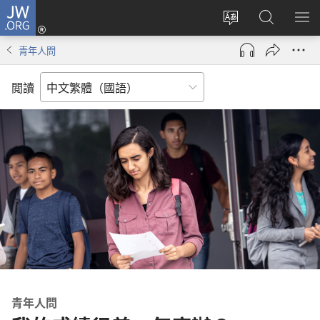
JW.ORG
登
入
更
搜
顯
（開
改
尋
示
青年人問
啟
網
JW.ORG
選
新
站
單
閲讀
視
語
窗）
言
青年人問