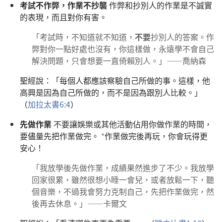
考試不作弊，作業不抄襲
作弊和抄別人的作業是不誠實
的表現，而且對你有害。
「考試時，不知道就不知道，
不要
抄別人的答案。作
弊對你一點好處也沒有，你這樣做，永遠學不會自己
解決問題，只會想要一直倚賴別人。」——喬納森
聖經說：「每個人都應該察驗自己所做的事。這樣，他
高興是因為自己所做的，而不是因為跟別人比較。」
（
加拉太書6:4
）
先做作業
不要讓娛樂或其他活動佔用你做作業的時間，
要儘量先把作業做完。
作業做完後再玩，你會玩得更
a
安心！
「我放學後先做作業，成績果然進步了不少。我放學
回家很累，雖然很想小睡一會兒，或者放鬆一下，聽
個音樂，不過我會努力克制自己，先把作業做完，然
後再去休息。」——卡爾文