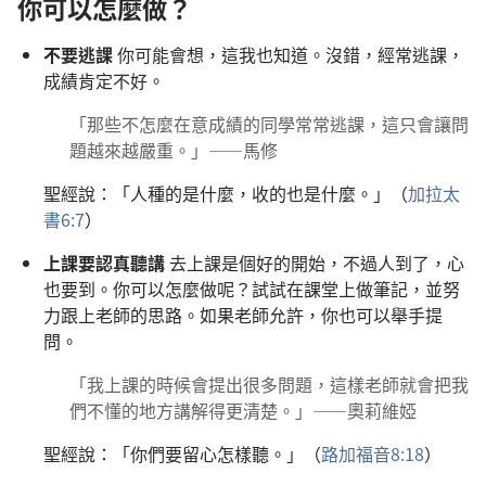
你可以怎麼做？
不要逃課
你可能會想，這我也知道。沒錯，經常逃課，
成績肯定不好。
「那些不怎麼在意成績的同學常常逃課，這只會讓問
題越來越嚴重。」——馬修
聖經說：「人種的是什麼，收的也是什麼。」（
加拉太
書6:7
）
上課要認真聽講
去上課是個好的開始，不過人到了，心
也要到。你可以怎麼做呢？試試在課堂上做筆記，並努
力跟上老師的思路。如果老師允許，你也可以舉手提
問。
「我上課的時候會提出很多問題，這樣老師就會把我
們不懂的地方講解得更清楚。」——奧莉維婭
聖經說：「你們要留心怎樣聽。」（
路加福音8:18
）