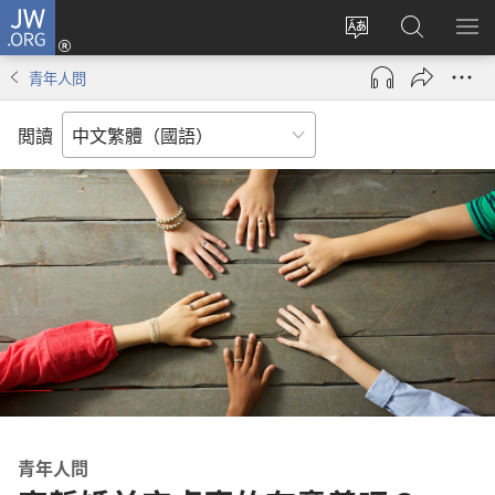
JW.ORG
登
入
更
搜
顯
（開
改
尋
示
青年人問
啟
網
JW.ORG
選
新
站
單
閲讀
視
語
窗）
言
青年人問