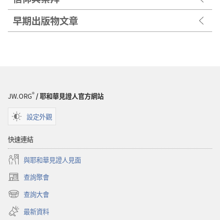
早期出版物文章
®
JW.ORG
/ 耶和華見證人官方網站
設定外觀
快速連結
與耶和華見證人見面
查詢聚會
（開
啟
查詢大會
（開
新
啟
視
最新資料
新
窗）