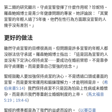
第二類的研究顯示，守貞宣誓發揮了什麼作用呢？珍妮特·
羅森鮑姆博士是青少年健康問題的專家，她評論說：「其實
宣誓的年輕人過了5年後，他們在性行為方面跟沒宣誓的人
幾乎沒有差別。」
更好的做法
雖然守貞宣誓的目標很高尚，但問題是許多宣誓的年輕人都
沒辦法信守承諾。羅森鮑姆博士指出：「這是因為宣誓的人
並沒有下定決心保持貞潔……要成功在婚前禁慾，不是靠參
與守貞運動，而是要靠自己堅強的信念。」
聖經鼓勵人要加強保持貞潔的決心，不是透過口頭或書面的
宣誓，而是要常常運用和鍛鍊理解力，才能明辨是非。（
希
伯來書5:14
）我們保持貞潔不只是因為怕染上性病或未婚懷
孕，而是表示我們尊重創立婚姻制度的上帝。（
馬太福音
5:19；
19:4-6
）
聖經的標準都是為了我們的益處而設的。（
以賽亞書