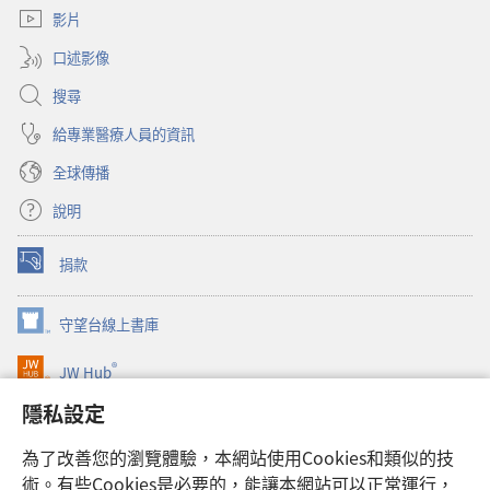
視
影片
窗）
口述影像
搜尋
給專業醫療人員的資訊
全球傳播
說明
捐款
（開
啟
新
守望台線上書庫
（開
視
啟
窗）
®
JW Hub
新
（開
視
啟
隱私設定
窗）
JW Library®
新
視
為了改善您的瀏覽體驗，本網站使用Cookies和類似的技
窗）
Watchtower Library
術。有些Cookies是必要的，能讓本網站可以正常運行，