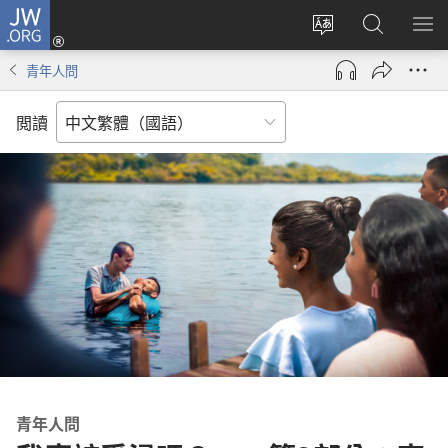
JW.ORG
登
入
更
搜
顯
（開
改
尋
示
青年人問
啟
網
JW.ORG
選
新
站
單
閲讀
視
語
窗）
言
青年人問