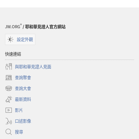
®
JW.ORG
/ 耶和華見證人官方網站
設定外觀
快速連結
與耶和華見證人見面
查詢聚會
（開
啟
查詢大會
（開
新
啟
視
最新資料
新
窗）
視
影片
窗）
口述影像
搜尋