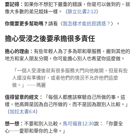
要記得：
如果你不想犯下嚴重的錯誤，你是可以做到的，就
像大多數的弟兄姐妹一樣。（
腓立比書2:12
）
你需要更多幫助嗎？
請看〈
我怎樣才能抗拒誘惑？
〉。
擔心受浸之後要承擔很多責任
擔心的理由：
有些年輕人為了多為耶和華服務，搬到其他的
地方和家人朋友分開，你可能擔心別人也希望你這麼做。
「一個人受浸後就有很多服務大門向他敞開，但是有些
人還沒有準備好，或者他們的情況不允許他們這麼
做。」——瑪麗
值得留意的經文：
「每個人都應該察驗自己所做的事。這
樣，他高興是因為自己所做的，而不是因為跟別人比較。」
（
加拉太書6:4
）
想一想：
不要和別人比較。
馬可福音12:30
說：「你要全
心……愛耶和華你的上帝。」