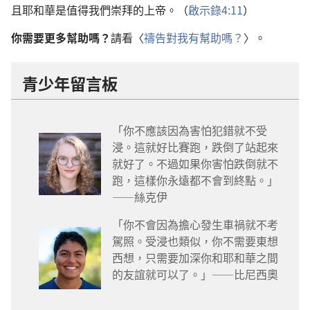
且耶和華是值得我們崇拜的上帝。（
啟示錄4:11
）
你需要更多幫助嗎？
請看〈
禱告對我有幫助嗎？
〉。
青少年留言板
「你不應該因為害怕犯錯就不受
浸。這就好比賽跑，跌倒了站起來
就好了。不過如果你害怕跌倒就不
跑，這樣你永遠都不會到終點。」
——絲克伊
「你不會因為擔心發生車禍就不考
駕照。受浸也類似，你不需要東想
西想，只需要加深你和耶和華之間
的友誼就可以了。」——比尼西奧