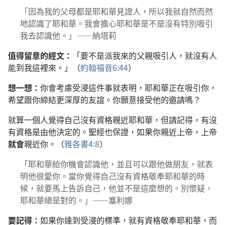
「因為我的父母都是耶和華見證人，所以我就自然而然
地認識了耶和華。我會擔心耶和華是不是沒有特別吸引
我去認識他。」——納塔莉
值得留意的經文：
「要不是派我來的父親吸引人，就沒有人
能到我這裡來。」（
約翰福音6:44
）
想一想：
你會考慮受浸這件事就表明，耶和華正在吸引你，
希望跟你締結更深厚的友誼。你願意接受他的邀請嗎？
就算一個人覺得自己沒有資格親近耶和華，但請記得，有沒
有資格是由他決定的。聖經也保證，如果你親近上帝，上帝
就會
親近你。（
雅各書4:8
）
「耶和華給你機會認識他，並且可以跟他做朋友，就表
明他很愛你。當你覺得自己沒有資格敬奉耶和華的時
候，就要馬上告訴自己，他並不是這麼想的。別懷疑，
耶和華總是對的。」——塞利娜
要記得：
如果你達到受浸的標準，就有資格敬奉耶和華，而