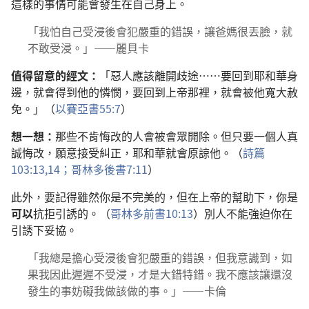
這樣的事情可能會發生在自己身上。
「我怕自己受浸後會犯嚴重的錯誤，讓爸媽很丟臉，就
不敢受浸。」——麗貝卡
值得留意的經文：
「惡人應該離開歧途……要回到耶和華身
邊，就會得到他的憐憫，要回到上帝那裡，就會被他寬大赦
免。」（
以賽亞書55:7
）
想一想：
那些不肯悔改的人會被會眾開除。但只要一個人真
誠悔改，願意接受糾正，耶和華就會原諒他。（
詩篇
103:13,14；
哥林多後書7:11
）
此外，要記得雖然你是不完美的，但在上帝的幫助下，你是
可以
抗拒引誘的。（
哥林多前書10:13
）別人不能強迫你在
引誘下妥協。
「我總是擔心受浸後會犯嚴重的錯誤，但我意識到，如
果我因此遲遲不受浸，才是大錯特錯。我不應該讓還沒
發生的事妨礙我做該做的事。」——卡倫