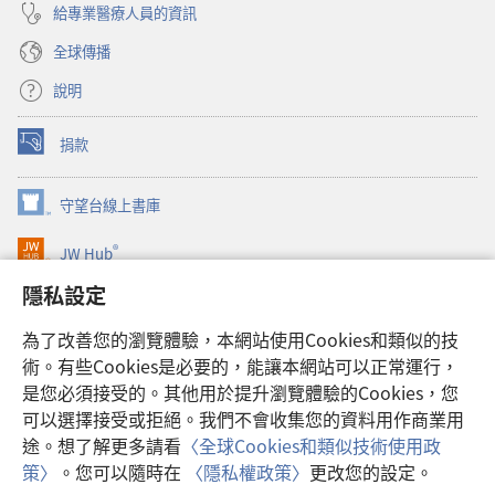
給專業醫療人員的資訊
全球傳播
說明
捐款
（開
啟
新
守望台線上書庫
（開
視
啟
窗）
®
JW Hub
新
（開
視
啟
隱私設定
窗）
JW Library®
新
視
為了改善您的瀏覽體驗，本網站使用Cookies和類似的技
窗）
Watchtower Library
術。有些Cookies是必要的，能讓本網站可以正常運行，
是您必須接受的。其他用於提升瀏覽體驗的Cookies，您
可以選擇接受或拒絕。我們不會收集您的資料用作商業用
途。想了解更多請看
〈全球Cookies和類似技術使用政
Copyright
© 2026 Watch Tower Bible and Tract Society of Pennsylvania.
策〉
。您可以隨時在
〈隱私權政策〉
更改您的設定。
使用條款
|
隱私權政策
|
隱私設定