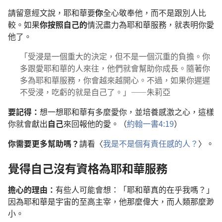
請留意經文說，耶和華要
你
全心敬奉他，而不是跟別人比
較。如果
你按照自己的
情況盡力為耶和華服務，就表明你愛
他了。
「受浸是一個重大的決定，但不是一個沉重的負擔。你
多跟愛耶和華的人來往，他們就會幫助你成長。隨著你
多為耶和華服務，你會越來越開心。不過，如果你遲遲
不受浸，吃虧的就是自己了。」——朱莉亞
要記得：
想一想耶和華有多麼愛你，並培養感激之心，這樣
你就會獻出
自己
來回報他的愛。（
約翰一書4:19
）
你需要更多幫助嗎？
請看〈
我是不是個有責任感的人？
〉。
覺得自己沒有資格為耶和華服務
擔心的理由：
有些人可能會想：「耶和華真的在乎我嗎？」
因為耶和華是宇宙的至高主宰，他那麼偉大，而人類那麼渺
小。